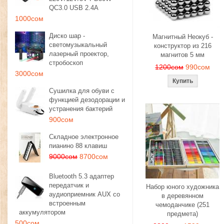
QC3.0 USB 2.4A
1000сом
Диско шар -
Магнитный Неокуб -
светомузыкальный
конструктор из 216
лазерный проектор,
магнитов 5 мм
стробоскоп
1200сом
990сом
3000сом
Сушилка для обуви с
функцией дезодорации и
устранения бактерий
900сом
Складное электронное
пианино 88 клавиш
9000сом
8700сом
Bluetooth 5.3 адаптер
передатчик и
Набор юного художника
аудиоприемник AUX со
в деревянном
встроенным
чемоданчике (251
аккумулятором
предмета)
500сом