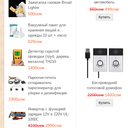
автомобиль
Зажигалка газовая Broad
Lighter.
650сом
499сом
500сом
Вакуумный пакет для
хранения вещей и
одежды 10 шт + насос
620сом
Детектор скрытой
проводки (труб, дерева,
металла) TH210
1400сом
Пароочиститель
отпариватель
Беспроводной
парогенератор для
голосовой домофон
уборки и дезинфекции
2200сом
1400сом
2300сом
Инвертор с функцией
зарядки 12V в 220V UL-
1000C
4100сом
2990сом