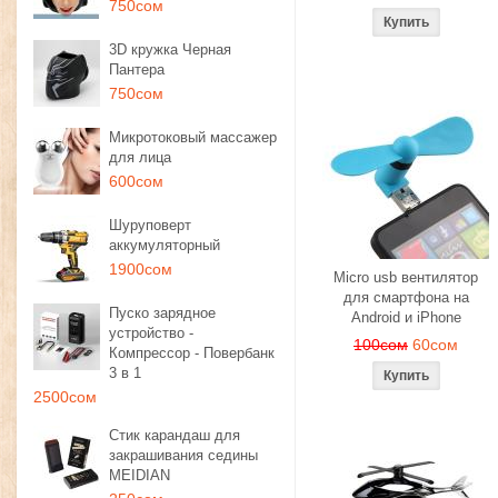
750сом
3D кружка Черная
Пантера
750сом
Микротоковый массажер
для лица
600сом
Шуруповерт
аккумуляторный
1900сом
Micro usb вентилятор
для смартфона на
Пуско зарядное
Android и iPhone
устройство -
100сом
60сом
Компрессор - Повербанк
3 в 1
2500сом
Стик карандаш для
закрашивания седины
MEIDIAN