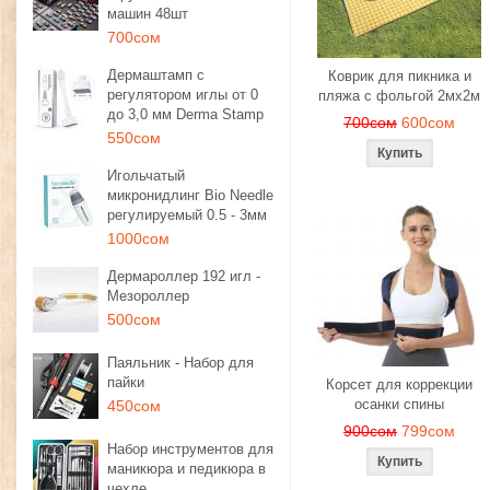
машин 48шт
700сом
Дермаштамп с
Коврик для пикника и
регулятором иглы от 0
пляжа с фольгой 2мх2м
до 3,0 мм Derma Stamp
700сом
600сом
550сом
Игольчатый
микронидлинг Bio Needle
регулируемый 0.5 - 3мм
1000сом
Дермароллер 192 игл -
Мезороллер
500сом
Паяльник - Набор для
пайки
Корсет для коррекции
осанки спины
450сом
900сом
799сом
Набор инструментов для
маникюра и педикюра в
чехле