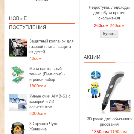
1350сом
1190сом
1000сом
Ледоступы, ледоходы
для обуви против
НОВЫЕ
скольжения
260сом
240сом
ПОСТУПЛЕНИЯ
Защитный колпачок для
газовой плиты, защита
от детей
АКЦИИ
40сом
Мини настольный
теннис (Пинг-понг) -
игровой набор
1800сом
Умные очки AIMB-S1 с
камерой и ИИ-
ассистентом
3000сом
3D ручка для объемного
3D кружка Чудо
рисования
Женщина
1350сом
1190сом