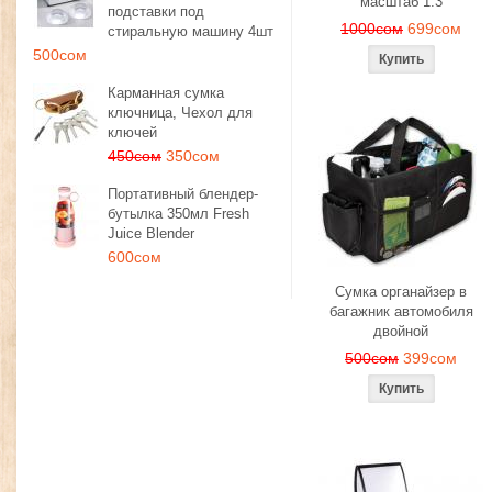
масштаб 1:3
подставки под
1000сом
699сом
стиральную машину 4шт
500сом
Карманная сумка
ключница, Чехол для
ключей
450сом
350сом
Портативный блендер-
бутылка 350мл Fresh
Juice Blender
600сом
Сумка органайзер в
багажник автомобиля
двойной
500сом
399сом