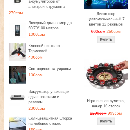
аккумуляторов от
электроинструмента
270сом
Диско-шар
цветомузыкальный 7
Лазерный дальномер до
цветов 12 режимов
50/70/100 метров
600сом
250сом
1000сом
Клеевой пистолет -
Термоклей
400сом
Светящиеся татуировки
100сом
Вакууматор упаковщик
еды с пакетами и
Игра пьяная рулетка,
резаком
набор 16 стопок
2300сом
1200сом
999сом
Солнцезащитная шторка
на лобовое стекло
350сом