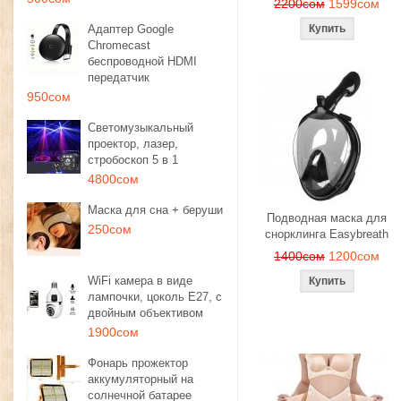
2200сом
1599сом
Адаптер Google
Chromecast
беспроводной HDMI
передатчик
950сом
Светомузыкальный
проектор, лазер,
стробоскоп 5 в 1
4800сом
Маска для сна + беруши
Подводная маска для
250сом
снорклинга Easybreath
1400сом
1200сом
WiFi камера в виде
лампочки, цоколь E27, с
двойным объективом
1900сом
Фонарь прожектор
аккумуляторный на
солнечной батарее