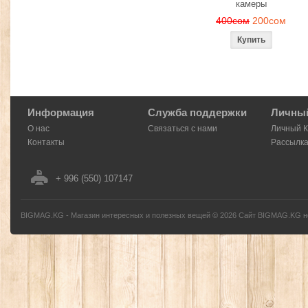
камеры
400сом
200сом
Информация
Служба поддержки
Личный
О нас
Связаться с нами
Личный 
Контакты
Рассылк
+ 996 (550) 107147
BIGMAG.KG - Магазин интересных и полезных вещей
©
2026
Сайт BIGMAG.KG но
без письменного разрешения автора - запрещено, и будет преследоваться по з