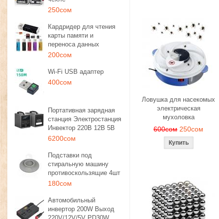
250сом
Кардридер для чтения
карты памяти и
переноса данных
200сом
Wi-Fi USB адаптер
400сом
Ловушка для насекомых
электрическая
Портативная зарядная
мухоловка
станция Электростанция
Инвектор 220В 12В 5В
600сом
250сом
6200сом
Подставки под
стиральную машину
противоскользящие 4шт
180сом
Автомобильный
инвертор 200W Выход
220V/12V/5V PD30W