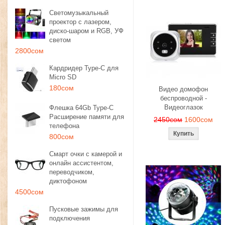
Светомузыкальный
проектор с лазером,
диско-шаром и RGB, УФ
светом
2800сом
Кардридер Type-C для
Micro SD
180сом
Видео домофон
беспроводной -
Видеоглазок
Флешка 64Gb Type-C
Расширение памяти для
2450сом
1600сом
телефона
800сом
Смарт очки с камерой и
онлайн ассистентом,
переводчиком,
диктофоном
4500сом
Пусковые зажимы для
подключения