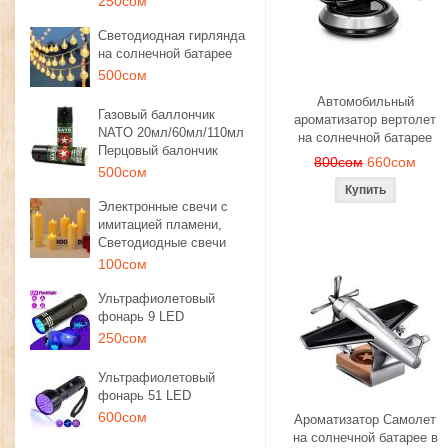
250сом
Светодиодная гирлянда
на солнечной батарее
500сом
Автомобильный
Газовый баллончик
ароматизатор вертолет
NATO 20мл/60мл/110мл
на солнечной батарее
Перцовый балончик
800сом
660сом
500сом
Электронные свечи с
имитацией пламени,
Светодиодные свечи
100сом
Ультрафиолетовый
фонарь 9 LED
250сом
Ультрафиолетовый
фонарь 51 LED
600сом
Ароматизатор Самолет
на солнечной батарее в