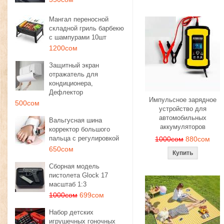
Мангал переносной
складной гриль барбекю
с шампурами 10шт
1200сом
Защитный экран
отражатель для
кондиционера,
Дефлектор
Импульсное зарядное
500сом
устройство для
автомобильных
Вальгусная шина
аккумуляторов
корректор большого
пальца с регулировкой
1000сом
880сом
650сом
Сборная модель
пистолета Glock 17
масштаб 1:3
1000сом
699сом
Набор детских
игрушечных гоночных