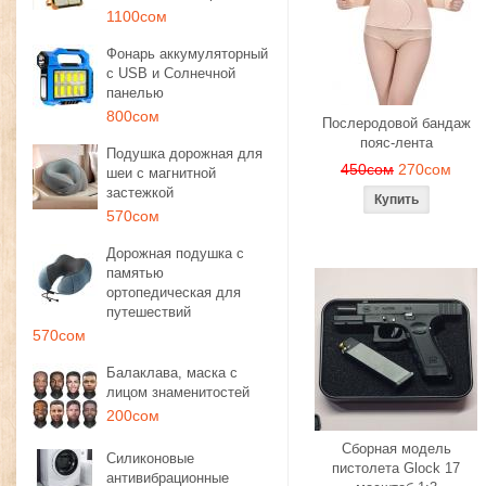
1100сом
Фонарь аккумуляторный
с USB и Солнечной
панелью
800сом
Послеродовой бандаж
пояс-лента
Подушка дорожная для
450сом
270сом
шеи с магнитной
застежкой
570сом
Дорожная подушка с
памятью
ортопедическая для
путешествий
570сом
Балаклава, маска с
лицом знаменитостей
200сом
Сборная модель
Силиконовые
пистолета Glock 17
антивибрационные