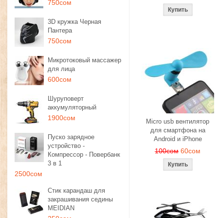
750сом
3D кружка Черная
Пантера
750сом
Микротоковый массажер
для лица
600сом
Шуруповерт
аккумуляторный
1900сом
Micro usb вентилятор
для смартфона на
Пуско зарядное
Android и iPhone
устройство -
100сом
60сом
Компрессор - Повербанк
3 в 1
2500сом
Стик карандаш для
закрашивания седины
MEIDIAN