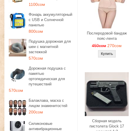
1100сом
Фонарь аккумуляторный
с USB и Солнечной
панелью
800сом
Послеродовой бандаж
пояс-лента
Подушка дорожная для
450сом
270сом
шеи с магнитной
застежкой
570сом
Дорожная подушка с
памятью
ортопедическая для
путешествий
570сом
Балаклава, маска с
лицом знаменитостей
200сом
Сборная модель
Силиконовые
пистолета Glock 17
антивибрационные