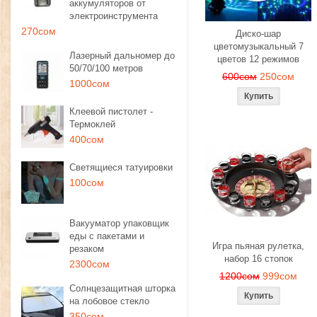
аккумуляторов от
электроинструмента
270сом
Диско-шар
цветомузыкальный 7
Лазерный дальномер до
цветов 12 режимов
50/70/100 метров
600сом
250сом
1000сом
Клеевой пистолет -
Термоклей
400сом
Светящиеся татуировки
100сом
Вакууматор упаковщик
еды с пакетами и
Игра пьяная рулетка,
резаком
набор 16 стопок
2300сом
1200сом
999сом
Солнцезащитная шторка
на лобовое стекло
350сом