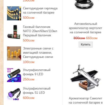
250сом
Светодиодная гирлянда
на солнечной батарее
500сом
Автомобильный
Газовый баллончик
ароматизатор вертолет
NATO 20мл/60мл/110мл
на солнечной батарее
Перцовый балончик
800сом
660сом
500сом
Электронные свечи с
имитацией пламени,
Светодиодные свечи
100сом
Ультрафиолетовый
фонарь 9 LED
250сом
Ультрафиолетовый
фонарь 51 LED
600сом
Ароматизатор Самолет
на солнечной батарее в