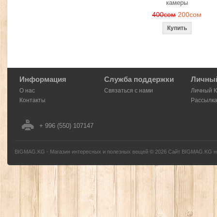
камеры
400сом
200сом
Информация
Служба поддержки
Личный
О нас
Связаться с нами
Личный 
Контакты
Рассылк
+ 996 (550) 107147
BIGMAG.KG - Магазин интересных и полезных вещей
©
2026
Сайт BIGMAG.KG но
без письменного разрешения автора - запрещено, и будет преследоваться по з