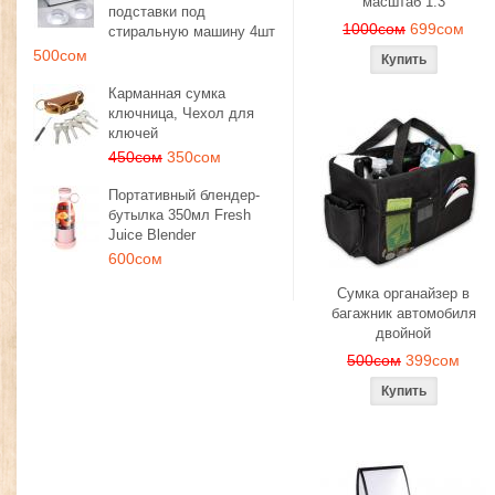
масштаб 1:3
подставки под
1000сом
699сом
стиральную машину 4шт
500сом
Карманная сумка
ключница, Чехол для
ключей
450сом
350сом
Портативный блендер-
бутылка 350мл Fresh
Juice Blender
600сом
Сумка органайзер в
багажник автомобиля
двойной
500сом
399сом