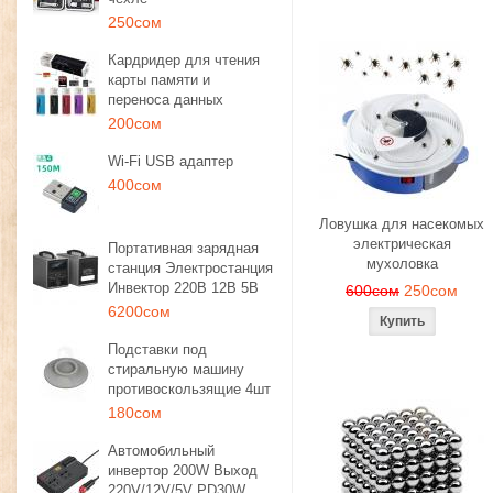
250сом
Кардридер для чтения
карты памяти и
переноса данных
200сом
Wi-Fi USB адаптер
400сом
Ловушка для насекомых
электрическая
Портативная зарядная
мухоловка
станция Электростанция
Инвектор 220В 12В 5В
600сом
250сом
6200сом
Подставки под
стиральную машину
противоскользящие 4шт
180сом
Автомобильный
инвертор 200W Выход
220V/12V/5V PD30W