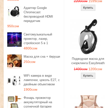
2200сом
1599сом
Адаптер Google
Chromecast
беспроводной HDMI
передатчик
950сом
Светомузыкальный
проектор, лазер,
стробоскоп 5 в 1
4800сом
Маска для сна + беруши
Подводная маска для
250сом
снорклинга Easybreath
1400сом
1200сом
WiFi камера в виде
лампочки, цоколь E27, с
двойным объективом
1900сом
Фонарь прожектор
аккумуляторный на
солнечной батарее