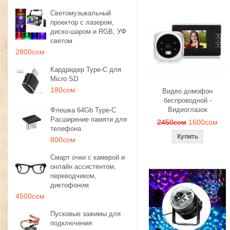
Светомузыкальный
проектор с лазером,
диско-шаром и RGB, УФ
светом
2800сом
Кардридер Type-C для
Micro SD
180сом
Видео домофон
беспроводной -
Видеоглазок
Флешка 64Gb Type-C
Расширение памяти для
2450сом
1600сом
телефона
800сом
Смарт очки с камерой и
онлайн ассистентом,
переводчиком,
диктофоном
4500сом
Пусковые зажимы для
подключения