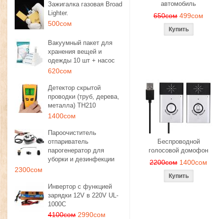
автомобиль
Зажигалка газовая Broad
Lighter.
650сом
499сом
500сом
Вакуумный пакет для
хранения вещей и
одежды 10 шт + насос
620сом
Детектор скрытой
проводки (труб, дерева,
металла) TH210
1400сом
Пароочиститель
отпариватель
Беспроводной
парогенератор для
голосовой домофон
уборки и дезинфекции
2200сом
1400сом
2300сом
Инвертор с функцией
зарядки 12V в 220V UL-
1000C
4100сом
2990сом