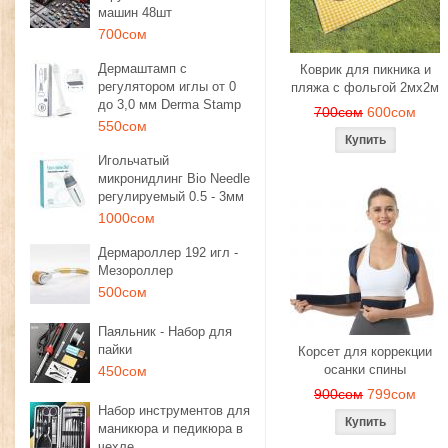
машин 48шт
700сом
Дермаштамп с
Коврик для пикника и
регулятором иглы от 0
пляжа с фольгой 2мх2м
до 3,0 мм Derma Stamp
700сом
600сом
550сом
Игольчатый
микронидлинг Bio Needle
регулируемый 0.5 - 3мм
1000сом
Дермароллер 192 игл -
Мезороллер
500сом
Паяльник - Набор для
пайки
Корсет для коррекции
осанки спины
450сом
900сом
799сом
Набор инструментов для
маникюра и педикюра в
чехле