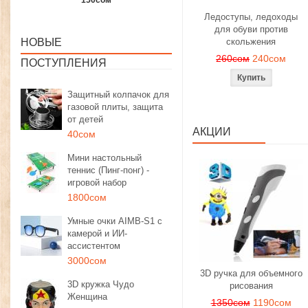
1350сом
1190сом
1000сом
Ледоступы, ледоходы
для обуви против
НОВЫЕ
скольжения
260сом
240сом
ПОСТУПЛЕНИЯ
Защитный колпачок для
газовой плиты, защита
от детей
АКЦИИ
40сом
Мини настольный
теннис (Пинг-понг) -
игровой набор
1800сом
Умные очки AIMB-S1 с
камерой и ИИ-
ассистентом
3000сом
3D ручка для объемного
3D кружка Чудо
рисования
Женщина
1350сом
1190сом