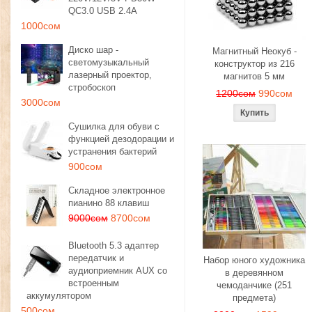
QC3.0 USB 2.4A
1000сом
Диско шар -
Магнитный Неокуб -
светомузыкальный
конструктор из 216
лазерный проектор,
магнитов 5 мм
стробоскоп
1200сом
990сом
3000сом
Сушилка для обуви с
функцией дезодорации и
устранения бактерий
900сом
Складное электронное
пианино 88 клавиш
9000сом
8700сом
Bluetooth 5.3 адаптер
передатчик и
Набор юного художника
аудиоприемник AUX со
в деревянном
встроенным
чемоданчике (251
аккумулятором
предмета)
500сом