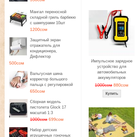
Мангал переносной
складной гриль барбекю
с шампурами 10шт
1200сом
Защитный экран
отражатель для
кондиционера,
Дефлектор
Импульсное зарядное
500сом
устройство для
автомобильных
Вальгусная шина
аккумуляторов
корректор большого
пальца с регулировкой
1000сом
880сом
650сом
Сборная модель
пистолета Glock 17
масштаб 1:3
1000сом
699сом
Набор детских
игрушечных гоночных