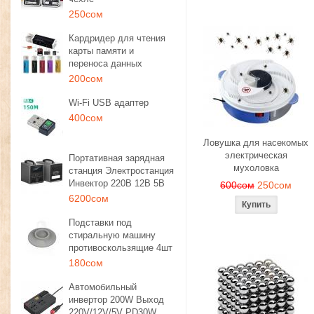
250сом
Кардридер для чтения
карты памяти и
переноса данных
200сом
Wi-Fi USB адаптер
400сом
Ловушка для насекомых
электрическая
Портативная зарядная
мухоловка
станция Электростанция
Инвектор 220В 12В 5В
600сом
250сом
6200сом
Подставки под
стиральную машину
противоскользящие 4шт
180сом
Автомобильный
инвертор 200W Выход
220V/12V/5V PD30W