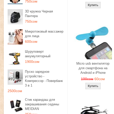
750сом
3D кружка Черная
Пантера
750сом
Микротоковый массажер
для лица
600сом
Шуруповерт
аккумуляторный
1900сом
Micro usb вентилятор
для смартфона на
Пуско зарядное
Android и iPhone
устройство -
100сом
60сом
Компрессор - Повербанк
3 в 1
2500сом
Стик карандаш для
закрашивания седины
MEIDIAN