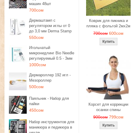
машин 48шт
700сом
Дермаштамп с
Коврик для пикника и
регулятором иглы от 0
пляжа с фольгой 2мх2м
до 3,0 мм Derma Stamp
700сом
600сом
550сом
Игольчатый
микронидлинг Bio Needle
регулируемый 0.5 - 3мм
1000сом
Дермароллер 192 игл -
Мезороллер
500сом
Паяльник - Набор для
пайки
Корсет для коррекции
осанки спины
450сом
900сом
799сом
Набор инструментов для
маникюра и педикюра в
чехле