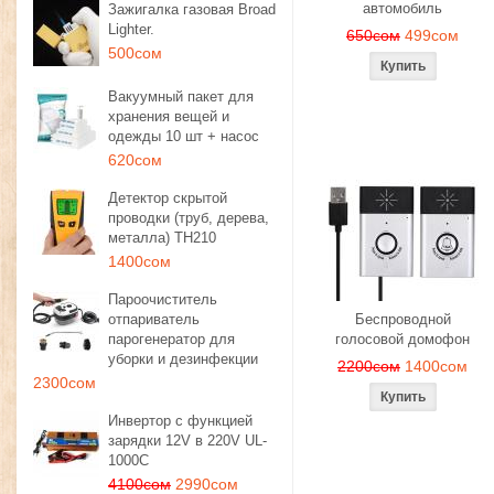
автомобиль
Зажигалка газовая Broad
Lighter.
650сом
499сом
500сом
Вакуумный пакет для
хранения вещей и
одежды 10 шт + насос
620сом
Детектор скрытой
проводки (труб, дерева,
металла) TH210
1400сом
Пароочиститель
отпариватель
Беспроводной
парогенератор для
голосовой домофон
уборки и дезинфекции
2200сом
1400сом
2300сом
Инвертор с функцией
зарядки 12V в 220V UL-
1000C
4100сом
2990сом