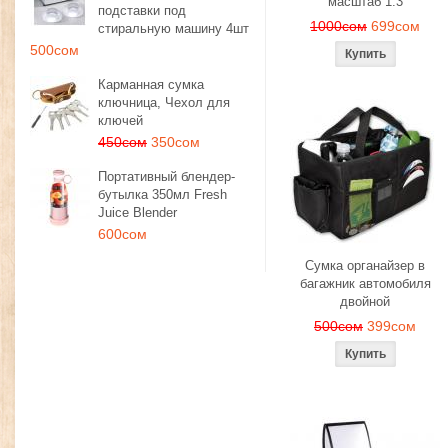
масштаб 1:3
подставки под
1000сом
699сом
стиральную машину 4шт
500сом
Карманная сумка
ключница, Чехол для
ключей
450сом
350сом
Портативный блендер-
бутылка 350мл Fresh
Juice Blender
600сом
Сумка органайзер в
багажник автомобиля
двойной
500сом
399сом