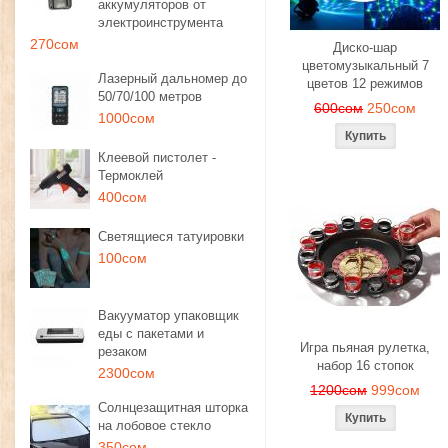
аккумуляторов от
электроинструмента
270сом
Диско-шар
цветомузыкальный 7
Лазерный дальномер до
цветов 12 режимов
50/70/100 метров
600сом
250сом
1000сом
Клеевой пистолет -
Термоклей
400сом
Светящиеся татуировки
100сом
Вакууматор упаковщик
еды с пакетами и
Игра пьяная рулетка,
резаком
набор 16 стопок
2300сом
1200сом
999сом
Солнцезащитная шторка
на лобовое стекло
350сом