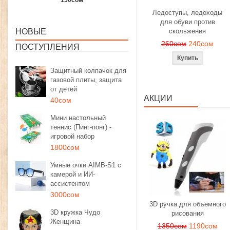
0сом
1350сом
1190сом
100
Ледоступы, ледоходы
для обуви против
НОВЫЕ
скольжения
260сом
240сом
ПОСТУПЛЕНИЯ
Защитный колпачок для
газовой плиты, защита
от детей
АКЦИИ
40сом
Мини настольный
теннис (Пинг-понг) -
игровой набор
1800сом
Умные очки AIMB-S1 с
камерой и ИИ-
ассистентом
3000сом
3D ручка для объемного
3D кружка Чудо
рисования
Женщина
1350сом
1190сом