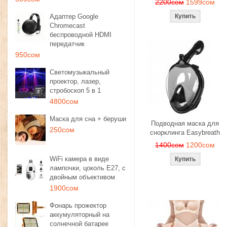
2200сом
1599сом
Адаптер Google
Chromecast
беспроводной HDMI
передатчик
950сом
Светомузыкальный
проектор, лазер,
стробоскоп 5 в 1
4800сом
Маска для сна + беруши
Подводная маска для
250сом
снорклинга Easybreath
1400сом
1200сом
WiFi камера в виде
лампочки, цоколь E27, с
двойным объективом
1900сом
Фонарь прожектор
аккумуляторный на
солнечной батарее