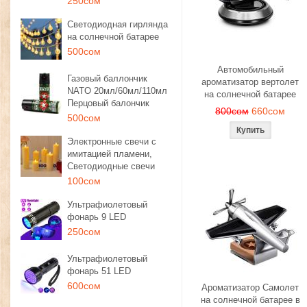
250сом
Светодиодная гирлянда
на солнечной батарее
500сом
Автомобильный
Газовый баллончик
ароматизатор вертолет
NATO 20мл/60мл/110мл
на солнечной батарее
Перцовый балончик
800сом
660сом
500сом
Электронные свечи с
имитацией пламени,
Светодиодные свечи
100сом
Ультрафиолетовый
фонарь 9 LED
250сом
Ультрафиолетовый
фонарь 51 LED
600сом
Ароматизатор Самолет
на солнечной батарее в