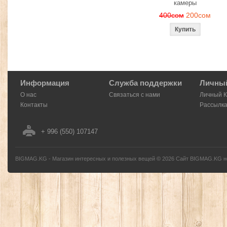
камеры
400сом
200сом
Информация
Служба поддержки
Личный
О нас
Связаться с нами
Личный 
Контакты
Рассылк
+ 996 (550) 107147
BIGMAG.KG - Магазин интересных и полезных вещей
©
2026
Сайт BIGMAG.KG но
без письменного разрешения автора - запрещено, и будет преследоваться по з