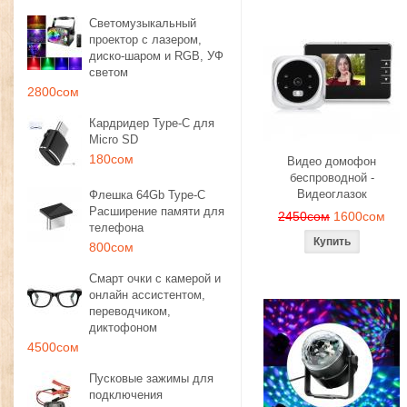
Светомузыкальный
проектор с лазером,
диско-шаром и RGB, УФ
светом
2800сом
Кардридер Type-C для
Micro SD
180сом
Видео домофон
беспроводной -
Видеоглазок
Флешка 64Gb Type-C
Расширение памяти для
2450сом
1600сом
телефона
800сом
Смарт очки с камерой и
онлайн ассистентом,
переводчиком,
диктофоном
4500сом
Пусковые зажимы для
подключения