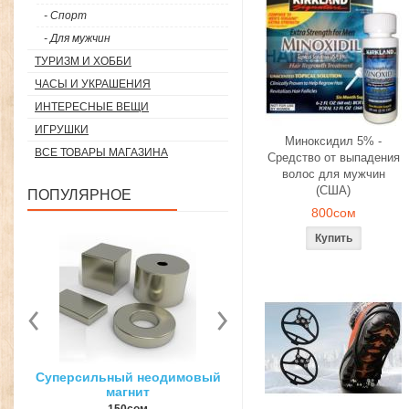
- Спорт
- Для мужчин
ТУРИЗМ И ХОББИ
ЧАСЫ И УКРАШЕНИЯ
ИНТЕРЕСНЫЕ ВЕЩИ
ИГРУШКИ
Миноксидил 5% -
ВСЕ ТОВАРЫ МАГАЗИНА
Средство от выпадения
волос для мужчин
(США)
ПОПУЛЯРНОЕ
800сом
ый неодимовый
3D ручка для объемного
Загуститель 
гнит
рисования
27