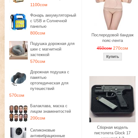
1100сом
Фонарь аккумуляторный
с USB и Солнечной
панелью
800сом
Послеродовой бандаж
пояс-лента
Подушка дорожная для
450сом
270сом
шеи с магнитной
застежкой
570сом
Дорожная подушка с
памятью
ортопедическая для
путешествий
570сом
Балаклава, маска с
лицом знаменитостей
200сом
Сборная модель
Силиконовые
пистолета Glock 17
антивибрационные