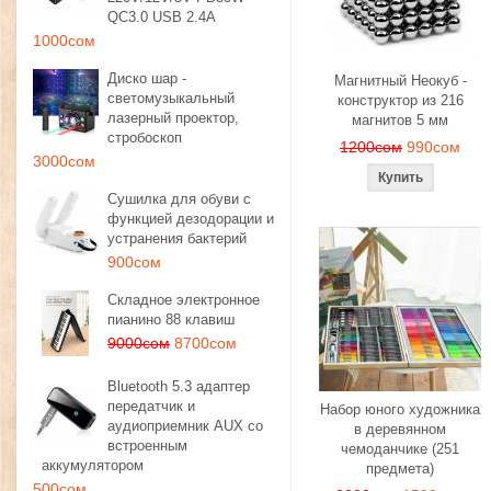
QC3.0 USB 2.4A
1000сом
Диско шар -
Магнитный Неокуб -
светомузыкальный
конструктор из 216
лазерный проектор,
магнитов 5 мм
стробоскоп
1200сом
990сом
3000сом
Сушилка для обуви с
функцией дезодорации и
устранения бактерий
900сом
Складное электронное
пианино 88 клавиш
9000сом
8700сом
Bluetooth 5.3 адаптер
передатчик и
Набор юного художника
аудиоприемник AUX со
в деревянном
встроенным
чемоданчике (251
аккумулятором
предмета)
500сом