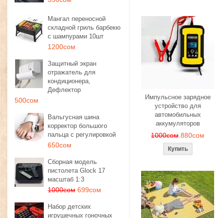
Мангал переносной
складной гриль барбекю
с шампурами 10шт
1200сом
Защитный экран
отражатель для
кондиционера,
Дефлектор
Импульсное зарядное
500сом
устройство для
автомобильных
Вальгусная шина
аккумуляторов
корректор большого
пальца с регулировкой
1000сом
880сом
650сом
Сборная модель
пистолета Glock 17
масштаб 1:3
1000сом
699сом
Набор детских
игрушечных гоночных