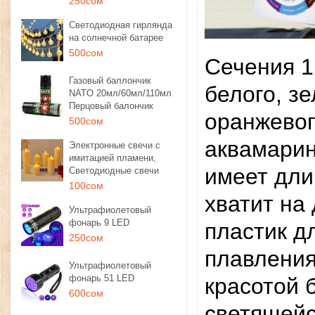
250сом
Светодиодная гирлянда
на солнечной батарее
500сом
Сечения 1
Газовый баллончик
белого, зе
NATO 20мл/60мл/110мл
Перцовый балончик
оранжевог
500сом
аквамарин
Электронные свечи с
имитацией пламени,
имеет дли
Светодиодные свечи
100сом
хватит на
Ультрафиолетовый
фонарь 9 LED
пластик д
250сом
плавления
Ультрафиолетовый
фонарь 51 LED
красотой 
600сом
светящейс