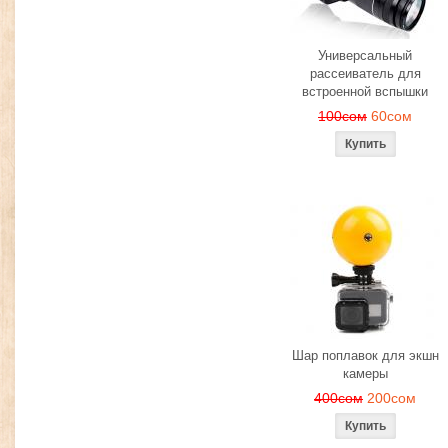
Универсальный
рассеиватель для
встроенной вспышки
100сом
60сом
Шар поплавок для экшн
камеры
400сом
200сом