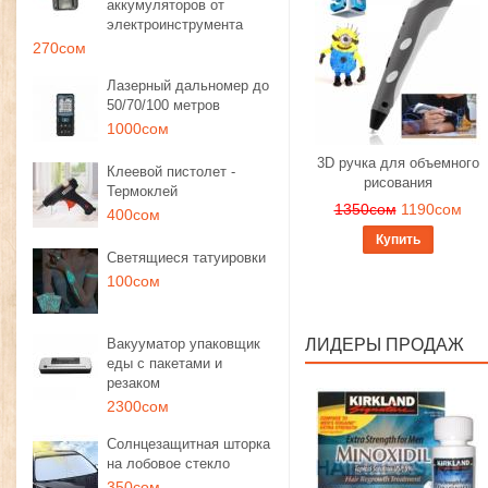
аккумуляторов от
электроинструмента
270сом
Лазерный дальномер до
50/70/100 метров
1000сом
3D ручка для объемного
Клеевой пистолет -
рисования
Термоклей
1350сом
1190сом
400сом
Купить
Светящиеся татуировки
100сом
Вакууматор упаковщик
ЛИДЕРЫ ПРОДАЖ
еды с пакетами и
резаком
2300сом
Солнцезащитная шторка
на лобовое стекло
350сом