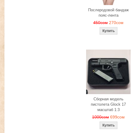
Послеродовой бандаж
пояс-лента
450сом
270сом
Сборная модель
пистолета Glock 17
масштаб 1:3
1000сом
699сом