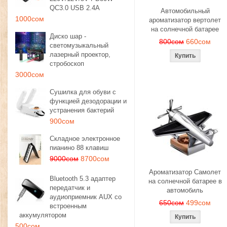
QC3.0 USB 2.4A
Автомобильный
1000сом
ароматизатор вертолет
на солнечной батарее
Диско шар -
800сом
660сом
светомузыкальный
лазерный проектор,
стробоскоп
3000сом
Сушилка для обуви с
функцией дезодорации и
устранения бактерий
900сом
Складное электронное
пианино 88 клавиш
9000сом
8700сом
Ароматизатор Самолет
Bluetooth 5.3 адаптер
на солнечной батарее в
передатчик и
автомобиль
аудиоприемник AUX со
650сом
499сом
встроенным
аккумулятором
500сом