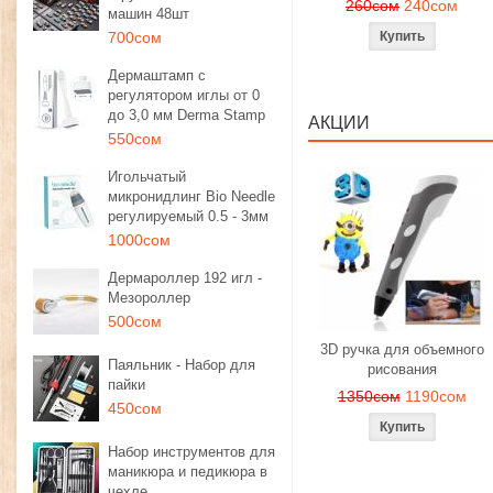
260сом
240сом
машин 48шт
700сом
Дермаштамп с
регулятором иглы от 0
до 3,0 мм Derma Stamp
АКЦИИ
550сом
Игольчатый
микронидлинг Bio Needle
регулируемый 0.5 - 3мм
1000сом
Дермароллер 192 игл -
Мезороллер
500сом
3D ручка для объемного
Паяльник - Набор для
рисования
пайки
1350сом
1190сом
450сом
Набор инструментов для
маникюра и педикюра в
чехле