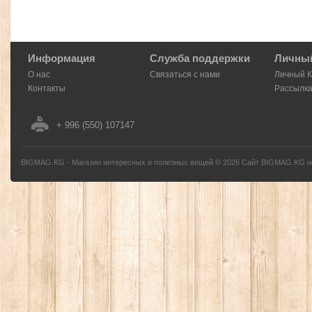
Информация
Служба поддержки
Личный
О нас
Связаться с нами
Личный 
Контакты
Рассылк
+ 996 (550) 107147
BIGMAG.KG - Магазин интересных и полезных вещей
©
2026
Сайт BIGMAG.KG но
без письменного разрешения автора - запрещено, и будет преследоваться по з