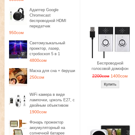
Адаптер Google
Chromecast
беспроводной HDMI
передатчик
950сом
Светомузыкальный
проектор, лазер,
стробоскоп 5 в 1
4800сом
Беспроводной
голосовой домофон
Маска для сна + беруши
2200сом
1400сом
250сом
WiFi камера в виде
лампочки, цоколь E27, с
двойным объективом
1900сом
Фонарь прожектор
аккумуляторный на
солнечной батарее