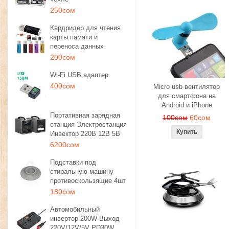
250сом
Кардридер для чтения
карты памяти и
переноса данных
200сом
Wi-Fi USB адаптер
400сом
Micro usb вентилятор
для смартфона на
Android и iPhone
Портативная зарядная
100сом
60сом
станция Электростанция
Инвектор 220В 12В 5В
6200сом
Подставки под
стиральную машину
противоскользящие 4шт
180сом
Автомобильный
инвертор 200W Выход
220V/12V/5V PD30W