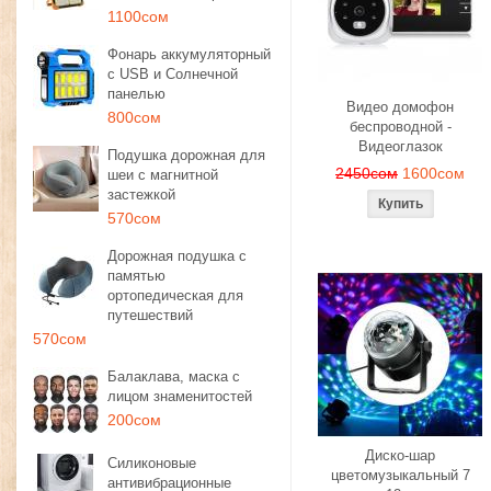
1100сом
Фонарь аккумуляторный
с USB и Солнечной
панелью
Видео домофон
800сом
беспроводной -
Видеоглазок
Подушка дорожная для
2450сом
1600сом
шеи с магнитной
застежкой
570сом
Дорожная подушка с
памятью
ортопедическая для
путешествий
570сом
Балаклава, маска с
лицом знаменитостей
200сом
Диско-шар
Силиконовые
цветомузыкальный 7
антивибрационные