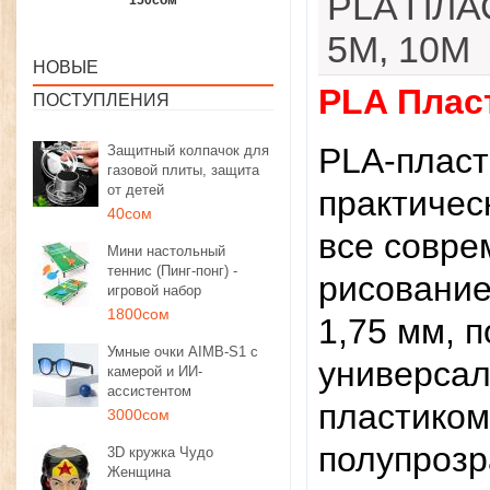
PLA ПЛА
1350сом
1190сом
1000сом
5М, 10М
НОВЫЕ
PLA Плас
ПОСТУПЛЕНИЯ
PLA-пласт
Защитный колпачок для
газовой плиты, защита
от детей
практичес
40сом
все совре
Мини настольный
теннис (Пинг-понг) -
рисование
игровой набор
1800сом
1,75 мм, 
Умные очки AIMB-S1 с
универсал
камерой и ИИ-
ассистентом
пластиком
3000сом
полупрозр
3D кружка Чудо
Женщина