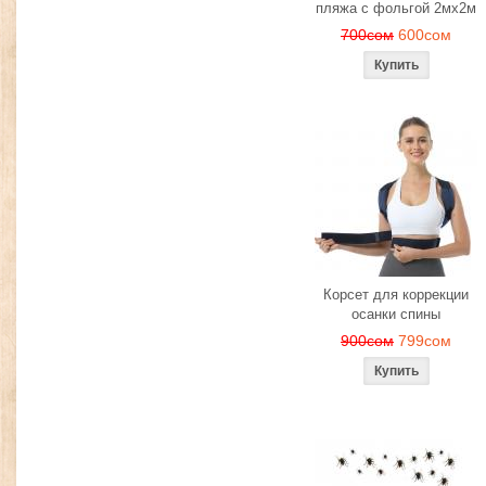
пляжа с фольгой 2мх2м
700сом
600сом
Корсет для коррекции
осанки спины
900сом
799сом