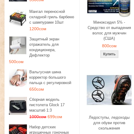
Мангал переносной
складной гриль барбекю
с шампурами 10шт
Миноксидил 5% -
Средство от выпадения
1200сом
волос для мужчин
(США)
Защитный экран
отражатель для
800сом
кондиционера,
Дефлектор
500сом
Вальгусная шина
корректор большого
пальца с регулировкой
650сом
Сборная модель
пистолета Glock 17
масштаб 1:3
1000сом
699сом
Ледоступы, ледоходы
для обуви против
Набор детских
скольжения
игрушечных гоночных