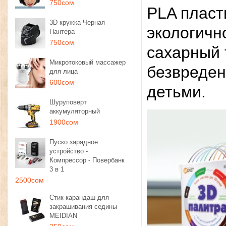
750сом
PLA пласт
3D кружка Черная
экологичн
Пантера
750сом
сахарный 
Микротоковый массажер
безвреден
для лица
600сом
детьми.
Шуруповерт
аккумуляторный
1900сом
Пуско зарядное
устройство -
Компрессор - Повербанк
3 в 1
2500сом
Стик карандаш для
закрашивания седины
MEIDIAN