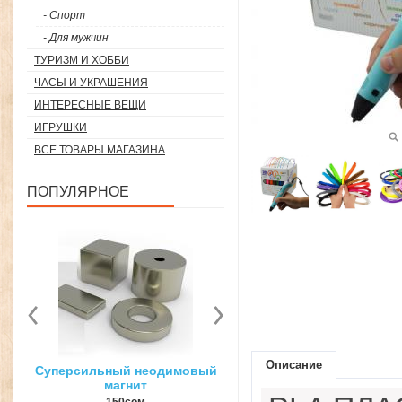
- Спорт
- Для мужчин
ТУРИЗМ И ХОББИ
ЧАСЫ И УКРАШЕНИЯ
ИНТЕРЕСНЫЕ ВЕЩИ
ИГРУШКИ
ВСЕ ТОВАРЫ МАГАЗИНА
ПОПУЛЯРНОЕ
Описание
вый
3D ручка для объемного
Загуститель волос Toppi
рисования
27гр