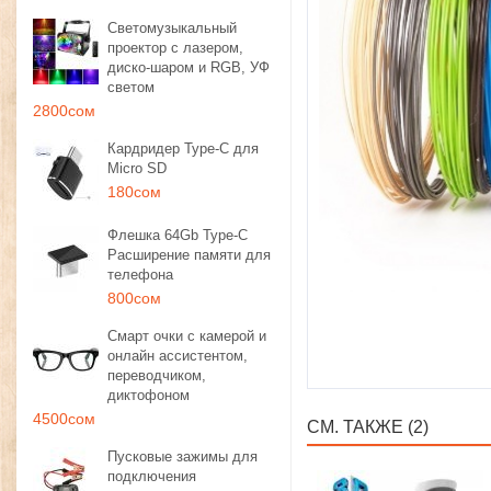
Светомузыкальный
проектор с лазером,
диско-шаром и RGB, УФ
светом
2800сом
Кардридер Type-C для
Micro SD
180сом
Флешка 64Gb Type-C
Расширение памяти для
телефона
800сом
Смарт очки с камерой и
онлайн ассистентом,
переводчиком,
диктофоном
4500сом
СМ. ТАКЖЕ (2)
Пусковые зажимы для
подключения