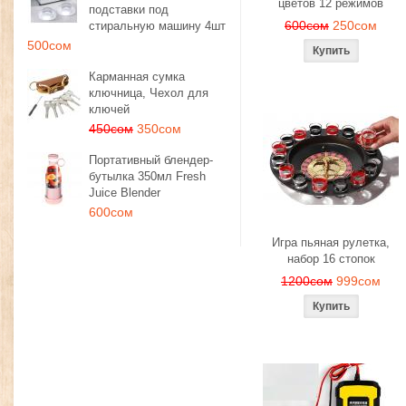
цветов 12 режимов
подставки под
600сом
250сом
стиральную машину 4шт
500сом
Карманная сумка
ключница, Чехол для
ключей
450сом
350сом
Портативный блендер-
бутылка 350мл Fresh
Juice Blender
600сом
Игра пьяная рулетка,
набор 16 стопок
1200сом
999сом