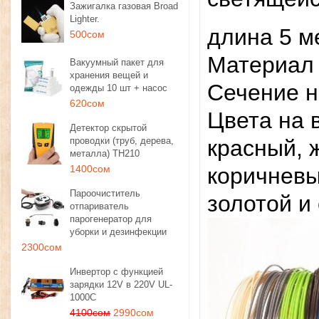
Зажигалка газовая Broad
Lighter.
длина 5 м
500сом
Материал 
Вакуумный пакет для
хранения вещей и
Сечение н
одежды 10 шт + насос
620сом
Цвета на 
Детектор скрытой
проводки (труб, дерева,
красный, 
металла) TH210
1400сом
коричневы
Пароочиститель
золотой и
отпариватель
парогенератор для
уборки и дезинфекции
2300сом
Инвертор с функцией
зарядки 12V в 220V UL-
1000C
4100сом
2990сом