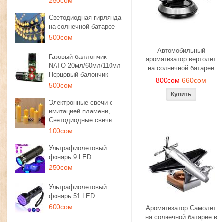
250сом
Светодиодная гирлянда
на солнечной батарее
500сом
Автомобильный
Газовый баллончик
ароматизатор вертолет
NATO 20мл/60мл/110мл
на солнечной батарее
Перцовый балончик
800сом
660сом
500сом
Электронные свечи с
имитацией пламени,
Светодиодные свечи
100сом
Ультрафиолетовый
фонарь 9 LED
250сом
Ультрафиолетовый
фонарь 51 LED
600сом
Ароматизатор Самолет
на солнечной батарее в