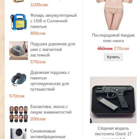
1100сом
Фонарь аккумуляторный
с USB и Солнечной
панелью
800сом
Послеродовой бандаж
пояс-лента
Подушка дорожная для
450сом
270сом
шеи с магнитной
застежкой
570сом
Дорожная подушка с
памятью
ортопедическая для
путешествий
570сом
Балаклава, маска с
лицом знаменитостей
200сом
Сборная модель
Силиконовые
пистолета Glock 17
антивибрационные