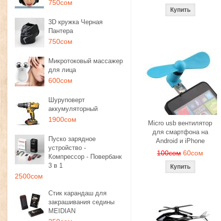
750сом
3D кружка Черная
Пантера
750сом
Микротоковый массажер
для лица
600сом
Шуруповерт
аккумуляторный
1900сом
Micro usb вентилятор
для смартфона на
Пуско зарядное
Android и iPhone
устройство -
100сом
60сом
Компрессор - Повербанк
3 в 1
2500сом
Стик карандаш для
закрашивания седины
MEIDIAN