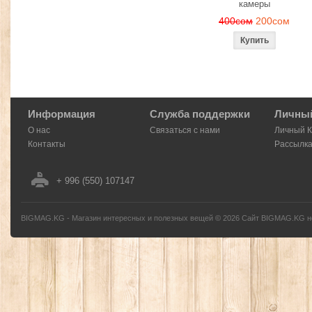
камеры
400сом
200сом
Информация
Служба поддержки
Личный
О нас
Связаться с нами
Личный 
Контакты
Рассылк
+ 996 (550) 107147
BIGMAG.KG - Магазин интересных и полезных вещей
©
2026
Сайт BIGMAG.KG но
без письменного разрешения автора - запрещено, и будет преследоваться по з