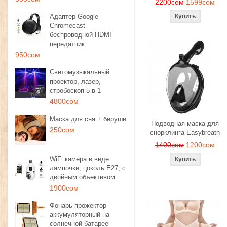
2200сом
1599сом
Адаптер Google
Chromecast
беспроводной HDMI
передатчик
950сом
Светомузыкальный
проектор, лазер,
стробоскоп 5 в 1
4800сом
Маска для сна + беруши
Подводная маска для
250сом
снорклинга Easybreath
1400сом
1200сом
WiFi камера в виде
лампочки, цоколь E27, с
двойным объективом
1900сом
Фонарь прожектор
аккумуляторный на
солнечной батарее