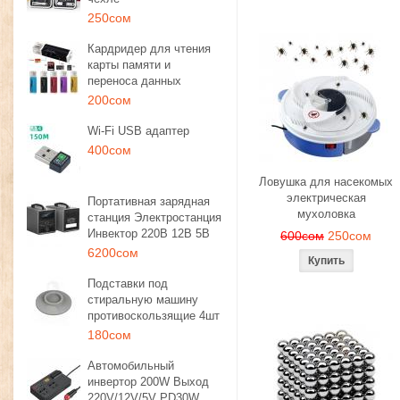
250сом
Кардридер для чтения
карты памяти и
переноса данных
200сом
Wi-Fi USB адаптер
400сом
Ловушка для насекомых
электрическая
Портативная зарядная
мухоловка
станция Электростанция
Инвектор 220В 12В 5В
600сом
250сом
6200сом
Подставки под
стиральную машину
противоскользящие 4шт
180сом
Автомобильный
инвертор 200W Выход
220V/12V/5V PD30W