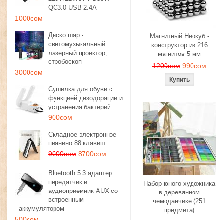
QC3.0 USB 2.4A
1000сом
Диско шар -
Магнитный Неокуб -
светомузыкальный
конструктор из 216
лазерный проектор,
магнитов 5 мм
стробоскоп
1200сом
990сом
3000сом
Сушилка для обуви с
функцией дезодорации и
устранения бактерий
900сом
Складное электронное
пианино 88 клавиш
9000сом
8700сом
Bluetooth 5.3 адаптер
передатчик и
Набор юного художника
аудиоприемник AUX со
в деревянном
встроенным
чемоданчике (251
аккумулятором
предмета)
500сом