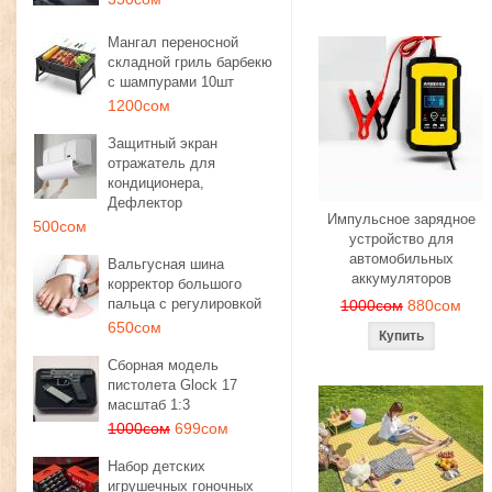
Мангал переносной
складной гриль барбекю
с шампурами 10шт
1200сом
Защитный экран
отражатель для
кондиционера,
Дефлектор
Импульсное зарядное
500сом
устройство для
автомобильных
Вальгусная шина
аккумуляторов
корректор большого
пальца с регулировкой
1000сом
880сом
650сом
Сборная модель
пистолета Glock 17
масштаб 1:3
1000сом
699сом
Набор детских
игрушечных гоночных