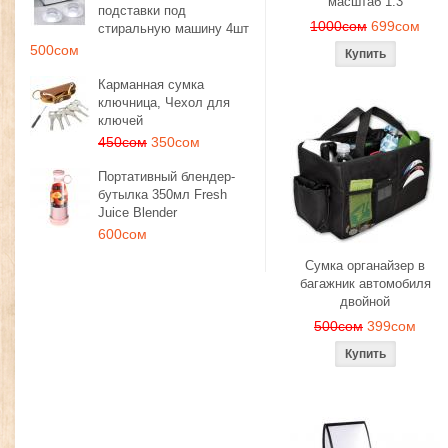
масштаб 1:3
подставки под
1000сом
699сом
стиральную машину 4шт
500сом
Карманная сумка
ключница, Чехол для
ключей
450сом
350сом
Портативный блендер-
бутылка 350мл Fresh
Juice Blender
600сом
Сумка органайзер в
багажник автомобиля
двойной
500сом
399сом