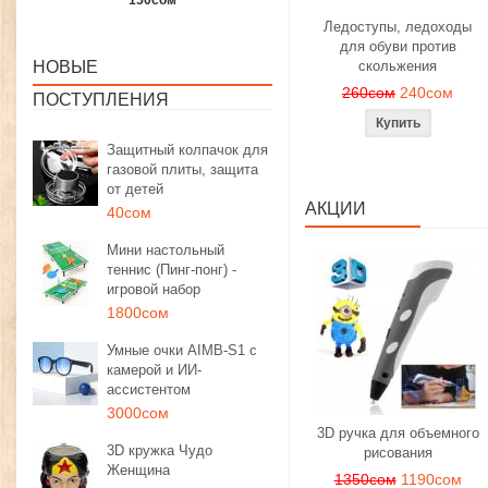
1350сом
1190сом
1000сом
Ледоступы, ледоходы
для обуви против
НОВЫЕ
скольжения
260сом
240сом
ПОСТУПЛЕНИЯ
Защитный колпачок для
газовой плиты, защита
от детей
АКЦИИ
40сом
Мини настольный
теннис (Пинг-понг) -
игровой набор
1800сом
Умные очки AIMB-S1 с
камерой и ИИ-
ассистентом
3000сом
3D ручка для объемного
3D кружка Чудо
рисования
Женщина
1350сом
1190сом