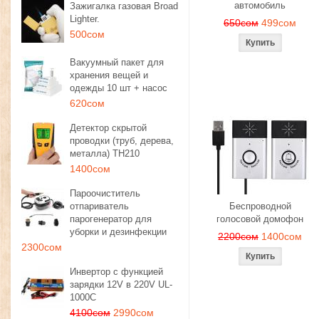
автомобиль
Зажигалка газовая Broad
Lighter.
650сом
499сом
500сом
Вакуумный пакет для
хранения вещей и
одежды 10 шт + насос
620сом
Детектор скрытой
проводки (труб, дерева,
металла) TH210
1400сом
Пароочиститель
отпариватель
Беспроводной
парогенератор для
голосовой домофон
уборки и дезинфекции
2200сом
1400сом
2300сом
Инвертор с функцией
зарядки 12V в 220V UL-
1000C
4100сом
2990сом