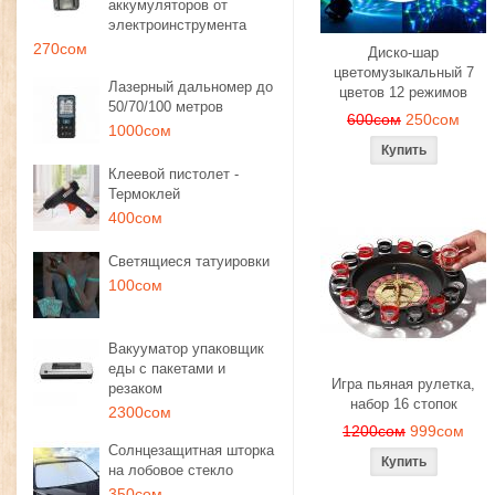
аккумуляторов от
электроинструмента
270сом
Диско-шар
цветомузыкальный 7
Лазерный дальномер до
цветов 12 режимов
50/70/100 метров
600сом
250сом
1000сом
Клеевой пистолет -
Термоклей
400сом
Светящиеся татуировки
100сом
Вакууматор упаковщик
еды с пакетами и
Игра пьяная рулетка,
резаком
набор 16 стопок
2300сом
1200сом
999сом
Солнцезащитная шторка
на лобовое стекло
350сом