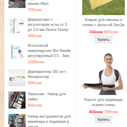
машин 48шт
700сом
Дермаштамп с
Коврик для пикника и
регулятором иглы от 0
пляжа с фольгой 2мх2м
до 3,0 мм Derma Stamp
700сом
600сом
550сом
Игольчатый
микронидлинг Bio Needle
регулируемый 0.5 - 3мм
1000сом
Дермароллер 192 игл -
Мезороллер
500сом
Паяльник - Набор для
пайки
Корсет для коррекции
осанки спины
450сом
900сом
799сом
Набор инструментов для
маникюра и педикюра в
чехле