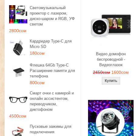
Светомузыкальный
проектор с лазером,
диско-шаром и RGB, УФ
светом
2800сом
Кардридер Type-C для
Micro SD
180сом
Видео домофон
беспроводной -
Видеоглазок
Флешка 64Gb Type-C
Расширение памяти для
2450сом
1600сом
телефона
800сом
Смарт очки с камерой и
онлайн ассистентом,
переводчиком,
диктофоном
4500сом
Пусковые зажимы для
подключения