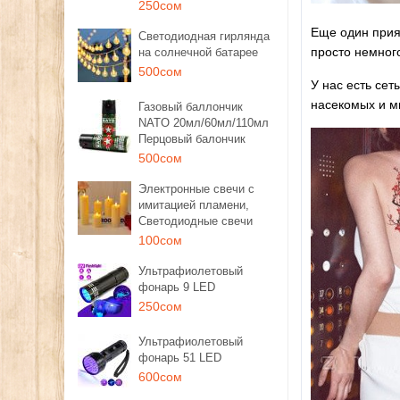
250сом
Еще один прия
Светодиодная гирлянда
просто немног
на солнечной батарее
500сом
У нас есть сет
насекомых и м
Газовый баллончик
NATO 20мл/60мл/110мл
Перцовый балончик
500сом
Электронные свечи с
имитацией пламени,
Светодиодные свечи
100сом
Ультрафиолетовый
фонарь 9 LED
250сом
Ультрафиолетовый
фонарь 51 LED
600сом