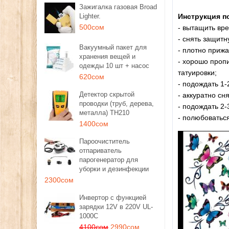
Зажигалка газовая Broad
Lighter.
Инструкция п
500сом
- вытащить вре
- снять защитн
Вакуумный пакет для
- плотно прижа
хранения вещей и
- хорошо проп
одежды 10 шт + насос
татуировки;
620сом
- подождать 1-
Детектор скрытой
- аккуратно сн
проводки (труб, дерева,
- подождать 2-
металла) TH210
- полюбоваться
1400сом
Пароочиститель
отпариватель
парогенератор для
уборки и дезинфекции
2300сом
Инвертор с функцией
зарядки 12V в 220V UL-
1000C
4100сом
2990сом