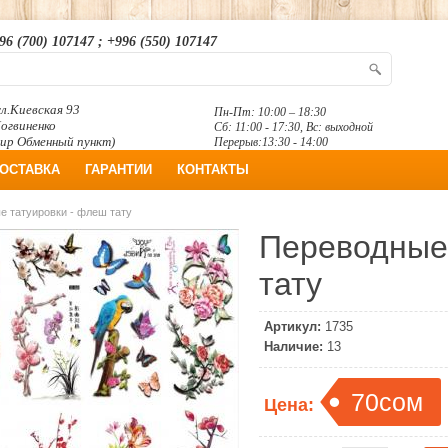
96 (700) 107147 ; +996 (550) 107147
л.Киевская 93
Пн-Пт: 10:00 – 18:30
Логвиненко
Сб: 11:00 - 17:30, Вс: выходной
ир Обменный пункт)
Перерыв:13:30 - 14:00
ОСТАВКА
ГАРАНТИИ
КОНТАКТЫ
е татуировки - флеш тату
Переводные 
тату
Артикул:
1735
Наличие:
13
70сом
Цена: