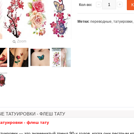
Кол-во:
Метки:
переводные
,
татуировки
Zoom
Е ТАТУИРОВКИ - ФЛЕШ ТАТУ
атуировки - флеш тату
ля объемного
Загуститель волос Toppik
Наборы свече
ования
27гр
роз для ром
уировки — это знаменитый тренд 90-х годов, когда они пестрым ко