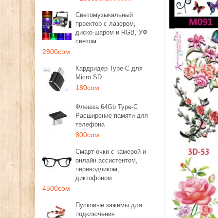
Светомузыкальный
проектор с лазером,
диско-шаром и RGB, УФ
светом
2800сом
Кардридер Type-C для
Micro SD
180сом
Флешка 64Gb Type-C
Расширение памяти для
телефона
800сом
Смарт очки с камерой и
онлайн ассистентом,
переводчиком,
диктофоном
4500сом
Пусковые зажимы для
подключения