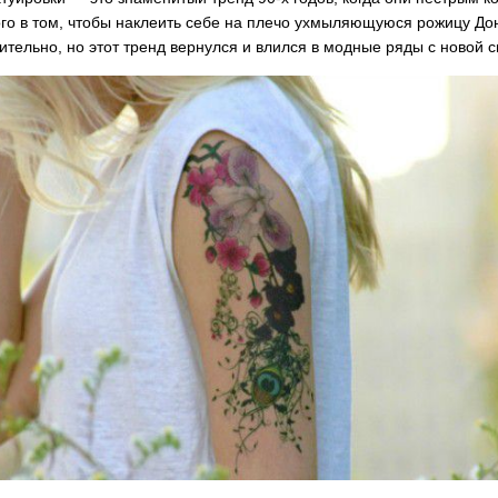
веч
м
1190сом
1000сом
ого в том, чтобы наклеить себе на плечо ухмыляющуюся рожицу Дон
150
вительно, но этот тренд вернулся и влился в модные ряды с новой с