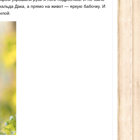
ера
280сом
260сом
2
альда Дака, а прямо на живот — яркую бабочку. И
сом
илой.