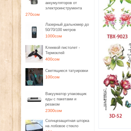
аккумуляторов от
электроинструмента
270сом
Лазерный дальномер до
50/70/100 метров
1000сом
Клеевой пистолет -
Термоклей
400сом
Светящиеся татуировки
100сом
Вакууматор упаковщик
еды с пакетами и
резаком
2300сом
Солнцезащитная шторка
на лобовое стекло