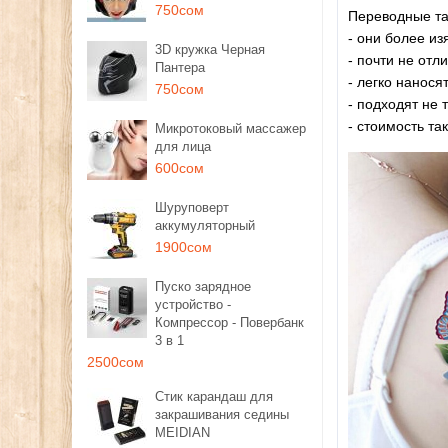
750сом
Переводные та
- они более и
3D кружка Черная
- почти не отл
Пантера
- легко нанося
750сом
- подходят не 
- стоимость та
Микротоковый массажер
для лица
600сом
Шуруповерт
аккумуляторный
1900сом
Пуско зарядное
устройство -
Компрессор - Повербанк
3 в 1
2500сом
Стик карандаш для
закрашивания седины
MEIDIAN