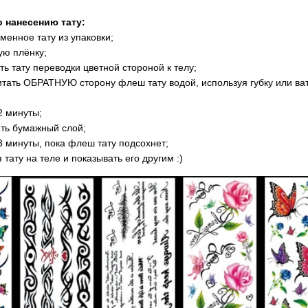
о нанесению тату:
менное тату из упаковки;
ую плёнку;
ть тату переводки цветной стороной к телу;
итать ОБРАТНУЮ сторону флеш тату водой, используя губку или в
2 минуты;
ять бумажный слой;
3 минуты, пока флеш тату подсохнет;
 тату на теле и показывать его другим :)