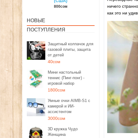
США)
150сом
1350со
ничего странн
00сом
как это ни уди
НОВЫЕ
ПОСТУПЛЕНИЯ
Защитный колпачок для
газовой плиты, защита
от детей
40сом
Мини настольный
теннис (Пинг-понг) -
игровой набор
1800сом
Умные очки AIMB-S1 с
камерой и ИИ-
ассистентом
3000сом
3D кружка Чудо
Женщина