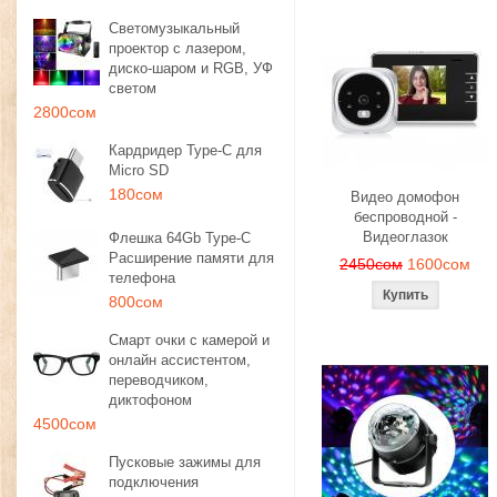
Светомузыкальный
проектор с лазером,
диско-шаром и RGB, УФ
светом
2800сом
Кардридер Type-C для
Micro SD
180сом
Видео домофон
беспроводной -
Видеоглазок
Флешка 64Gb Type-C
Расширение памяти для
2450сом
1600сом
телефона
800сом
Смарт очки с камерой и
онлайн ассистентом,
переводчиком,
диктофоном
4500сом
Пусковые зажимы для
подключения