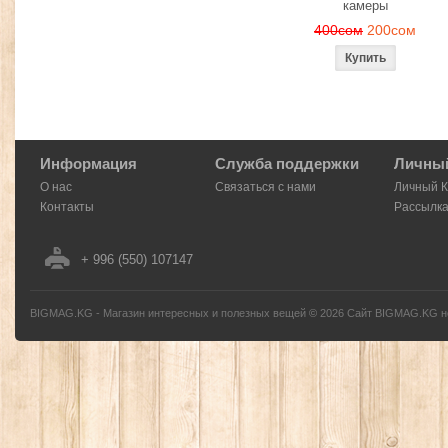
камеры
400сом
200сом
Информация
Служба поддержки
Личный
О нас
Связаться с нами
Личный 
Контакты
Рассылк
+ 996 (550) 107147
BIGMAG.KG - Магазин интересных и полезных вещей
©
2026
Сайт BIGMAG.KG но
без письменного разрешения автора - запрещено, и будет преследоваться по з