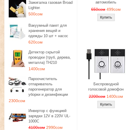
автомобиль
Зажигалка газовая Broad
Lighter.
650сом
499сом
500сом
Вакуумный пакет для
хранения вещей и
одежды 10 шт + насос
620сом
Детектор скрытой
проводки (труб, дерева,
металла) TH210
1400сом
Пароочиститель
отпариватель
Беспроводной
парогенератор для
голосовой домофон
уборки и дезинфекции
2200сом
1400сом
2300сом
Инвертор с функцией
зарядки 12V в 220V UL-
1000C
4100сом
2990сом