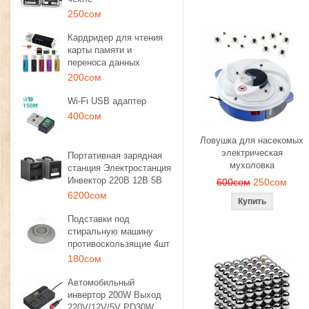
250сом
Кардридер для чтения
карты памяти и
переноса данных
200сом
Wi-Fi USB адаптер
400сом
Ловушка для насекомых
электрическая
Портативная зарядная
мухоловка
станция Электростанция
Инвектор 220В 12В 5В
600сом
250сом
6200сом
Подставки под
стиральную машину
противоскользящие 4шт
180сом
Автомобильный
инвертор 200W Выход
220V/12V/5V PD30W