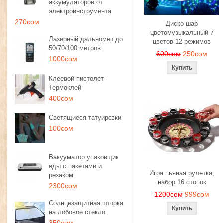
аккумуляторов от
электроинструмента
270сом
Диско-шар
цветомузыкальный 7
Лазерный дальномер до
цветов 12 режимов
50/70/100 метров
600сом
250сом
1000сом
Клеевой пистолет -
Термоклей
400сом
Светящиеся татуировки
100сом
Вакууматор упаковщик
еды с пакетами и
Игра пьяная рулетка,
резаком
набор 16 стопок
2300сом
1200сом
999сом
Солнцезащитная шторка
на лобовое стекло
350сом