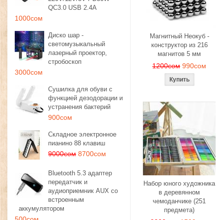
QC3.0 USB 2.4A
1000сом
Диско шар -
Магнитный Неокуб -
светомузыкальный
конструктор из 216
лазерный проектор,
магнитов 5 мм
стробоскоп
1200сом
990сом
3000сом
Сушилка для обуви с
функцией дезодорации и
устранения бактерий
900сом
Складное электронное
пианино 88 клавиш
9000сом
8700сом
Bluetooth 5.3 адаптер
передатчик и
Набор юного художника
аудиоприемник AUX со
в деревянном
встроенным
чемоданчике (251
аккумулятором
предмета)
500сом