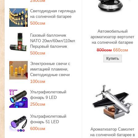
250сом
Светодиодная гирлянда
на солнечной батарее
500сом
Автомобильный
Газовый баллончик
ароматизатор вертолет
NATO 20мл/60мл/110мл
на солнечной батарее
Перцовый балончик
800сом
660сом
500сом
Электронные свечи с
имитацией пламени,
Светодиодные свечи
100сом
Ультрафиолетовый
фонарь 9 LED
250сом
Ультрафиолетовый
фонарь 51 LED
600сом
Ароматизатор Самолет
на солнечной батарее в