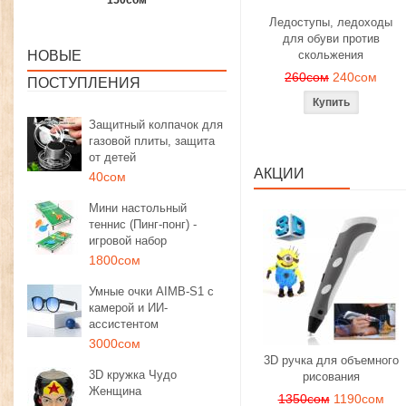
1350сом
1190сом
1000сом
Ледоступы, ледоходы
для обуви против
НОВЫЕ
скольжения
260сом
240сом
ПОСТУПЛЕНИЯ
Защитный колпачок для
газовой плиты, защита
от детей
АКЦИИ
40сом
Мини настольный
теннис (Пинг-понг) -
игровой набор
1800сом
Умные очки AIMB-S1 с
камерой и ИИ-
ассистентом
3000сом
3D ручка для объемного
3D кружка Чудо
рисования
Женщина
1350сом
1190сом