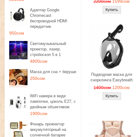
2200сом
1599сом
Адаптер Google
Chromecast
беспроводной HDMI
передатчик
950сом
Светомузыкальный
проектор, лазер,
стробоскоп 5 в 1
4800сом
Маска для сна + беруши
Подводная маска для
250сом
снорклинга Easybreath
1400сом
1200сом
WiFi камера в виде
лампочки, цоколь E27, с
двойным объективом
1900сом
Фонарь прожектор
аккумуляторный на
солнечной батарее