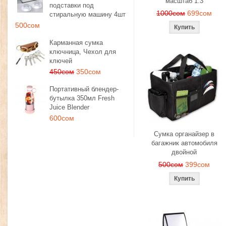
масштаб 1:3
подставки под
1000сом
699сом
стиральную машину 4шт
500сом
Карманная сумка
ключница, Чехол для
ключей
450сом
350сом
Портативный блендер-
бутылка 350мл Fresh
Juice Blender
600сом
Сумка органайзер в
багажник автомобиля
двойной
500сом
399сом