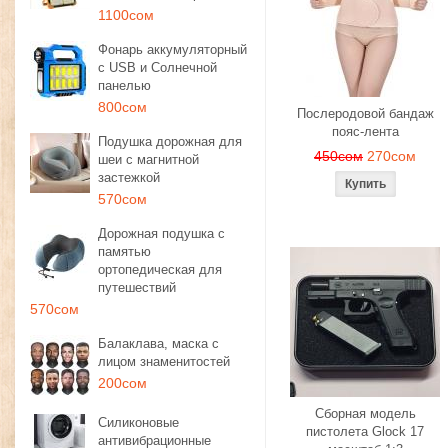
1100сом
Фонарь аккумуляторный
с USB и Солнечной
панелью
800сом
Послеродовой бандаж
пояс-лента
Подушка дорожная для
450сом
270сом
шеи с магнитной
застежкой
570сом
Дорожная подушка с
памятью
ортопедическая для
путешествий
570сом
Балаклава, маска с
лицом знаменитостей
200сом
Сборная модель
Силиконовые
пистолета Glock 17
антивибрационные