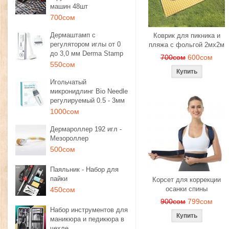
машин 48шт
700сом
Дермаштамп с
Коврик для пикника и
регулятором иглы от 0
пляжа с фольгой 2мх2м
до 3,0 мм Derma Stamp
700сом
600сом
550сом
Игольчатый
микронидлинг Bio Needle
регулируемый 0.5 - 3мм
1000сом
Дермароллер 192 игл -
Мезороллер
500сом
Паяльник - Набор для
пайки
Корсет для коррекции
осанки спины
450сом
900сом
799сом
Набор инструментов для
маникюра и педикюра в
чехле