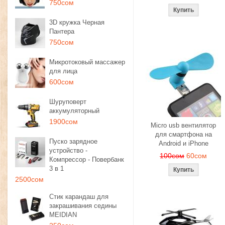
750сом
3D кружка Черная
Пантера
750сом
Микротоковый массажер
для лица
600сом
Шуруповерт
аккумуляторный
1900сом
Micro usb вентилятор
для смартфона на
Пуско зарядное
Android и iPhone
устройство -
100сом
60сом
Компрессор - Повербанк
3 в 1
2500сом
Стик карандаш для
закрашивания седины
MEIDIAN