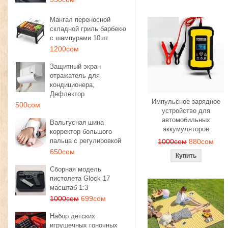
Мангал переносной
складной гриль барбекю
с шампурами 10шт
1200сом
Защитный экран
отражатель для
кондиционера,
Дефлектор
Импульсное зарядное
500сом
устройство для
автомобильных
Вальгусная шина
аккумуляторов
корректор большого
пальца с регулировкой
1000сом
880сом
650сом
Сборная модель
пистолета Glock 17
масштаб 1:3
1000сом
699сом
Набор детских
игрушечных гоночных