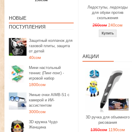
1350сом
1190сом
1000сом
Ледоступы, ледоходы
для обуви против
НОВЫЕ
скольжения
260сом
240сом
ПОСТУПЛЕНИЯ
Защитный колпачок для
газовой плиты, защита
от детей
АКЦИИ
40сом
Мини настольный
теннис (Пинг-понг) -
игровой набор
1800сом
Умные очки AIMB-S1 с
камерой и ИИ-
ассистентом
3000сом
3D ручка для объемного
3D кружка Чудо
рисования
Женщина
1350сом
1190сом