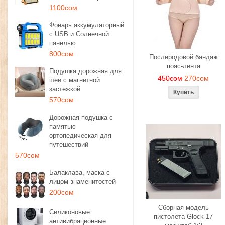
1100сом
Фонарь аккумуляторный
с USB и Солнечной
панелью
800сом
Послеродовой бандаж
пояс-лента
Подушка дорожная для
450сом
270сом
шеи с магнитной
застежкой
570сом
Дорожная подушка с
памятью
ортопедическая для
путешествий
570сом
Балаклава, маска с
лицом знаменитостей
200сом
Сборная модель
Силиконовые
пистолета Glock 17
антивибрационные