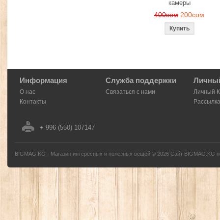
камеры
400сом
200сом
Информация
Служба поддержки
Личный
О нас
Связаться с нами
Личный 
Контакты
Рассылк
+ 996 (550) 107147
BIGMAG.KG - Магазин интересных и полезных вещей
©
2026
Сайт BIGMAG.KG но
без письменного разрешения автора - запрещено, и будет преследоваться по з