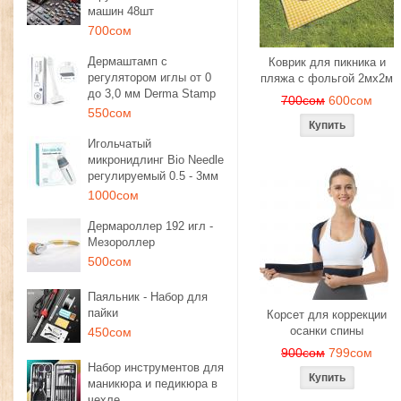
машин 48шт
700сом
Дермаштамп с
Коврик для пикника и
регулятором иглы от 0
пляжа с фольгой 2мх2м
до 3,0 мм Derma Stamp
700сом
600сом
550сом
Игольчатый
микронидлинг Bio Needle
регулируемый 0.5 - 3мм
1000сом
Дермароллер 192 игл -
Мезороллер
500сом
Паяльник - Набор для
пайки
Корсет для коррекции
осанки спины
450сом
900сом
799сом
Набор инструментов для
маникюра и педикюра в
чехле