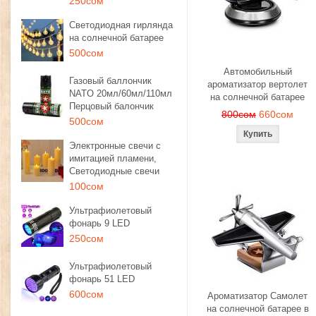
250сом
Светодиодная гирлянда
на солнечной батарее
500сом
Автомобильный
Газовый баллончик
ароматизатор вертолет
NATO 20мл/60мл/110мл
на солнечной батарее
Перцовый балончик
800сом
660сом
500сом
Электронные свечи с
имитацией пламени,
Светодиодные свечи
100сом
Ультрафиолетовый
фонарь 9 LED
250сом
Ультрафиолетовый
фонарь 51 LED
600сом
Ароматизатор Самолет
на солнечной батарее в