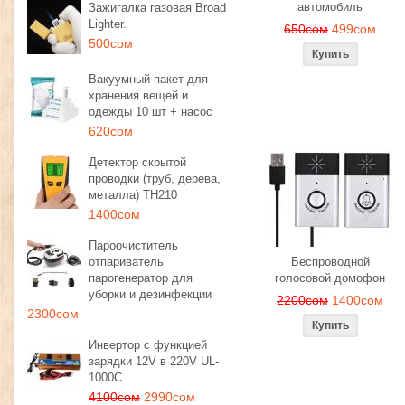
автомобиль
Зажигалка газовая Broad
Lighter.
650сом
499сом
500сом
Вакуумный пакет для
хранения вещей и
одежды 10 шт + насос
620сом
Детектор скрытой
проводки (труб, дерева,
металла) TH210
1400сом
Пароочиститель
отпариватель
Беспроводной
парогенератор для
голосовой домофон
уборки и дезинфекции
2200сом
1400сом
2300сом
Инвертор с функцией
зарядки 12V в 220V UL-
1000C
4100сом
2990сом