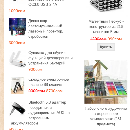
QC3.0 USB 2.4A
1000сом
Диско шар -
Магнитный Неокуб -
светомузыкальный
конструктор из 216
лазерный проектор,
магнитов 5 мм
стробоскоп
1200сом
990сом
3000сом
Сушилка для обуви с
функцией дезодорации и
устранения бактерий
900сом
Складное электронное
пианино 88 клавиш
9000сом
8700сом
Bluetooth 5.3 адаптер
передатчик и
Набор юного художника
аудиоприемник AUX со
в деревянном
встроенным
чемоданчике (251
аккумулятором
предмета)
500сом