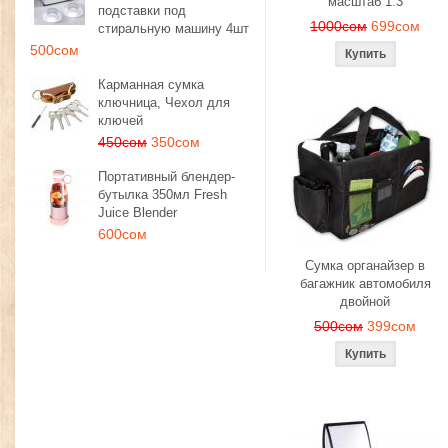
масштаб 1:3
подставки под
1000сом
699сом
стиральную машину 4шт
500сом
Карманная сумка
ключница, Чехол для
ключей
450сом
350сом
Портативный блендер-
бутылка 350мл Fresh
Juice Blender
600сом
Сумка органайзер в
багажник автомобиля
двойной
500сом
399сом