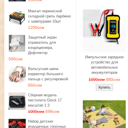
Мангал переносной
складной гриль барбекю
с шампурами 10шт
1200сом
Защитный экран
отражатель для
кондиционера,
Дефлектор
Импульсное зарядное
500сом
устройство для
автомобильных
Вальгусная шина
аккумуляторов
корректор большого
пальца с регулировкой
1000сом
880сом
650сом
Сборная модель
пистолета Glock 17
масштаб 1:3
1000сом
699сом
Набор детских
игрушечных гоночных