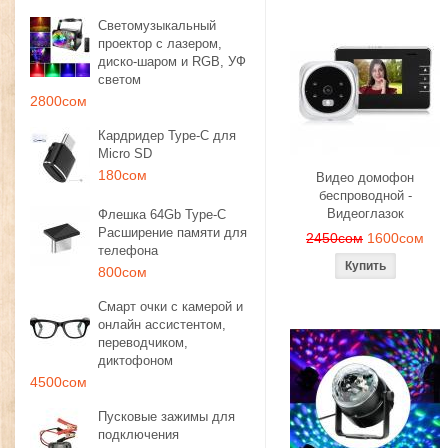
Светомузыкальный
проектор с лазером,
диско-шаром и RGB, УФ
светом
2800сом
Кардридер Type-C для
Micro SD
180сом
Видео домофон
беспроводной -
Видеоглазок
Флешка 64Gb Type-C
Расширение памяти для
2450сом
1600сом
телефона
800сом
Смарт очки с камерой и
онлайн ассистентом,
переводчиком,
диктофоном
4500сом
Пусковые зажимы для
подключения