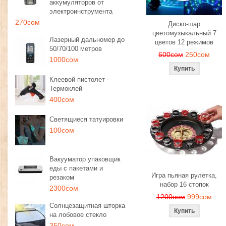
аккумуляторов от
электроинструмента
270сом
Диско-шар
цветомузыкальный 7
Лазерный дальномер до
цветов 12 режимов
50/70/100 метров
600сом
250сом
1000сом
Клеевой пистолет -
Термоклей
400сом
Светящиеся татуировки
100сом
Вакууматор упаковщик
еды с пакетами и
Игра пьяная рулетка,
резаком
набор 16 стопок
2300сом
1200сом
999сом
Солнцезащитная шторка
на лобовое стекло
350сом