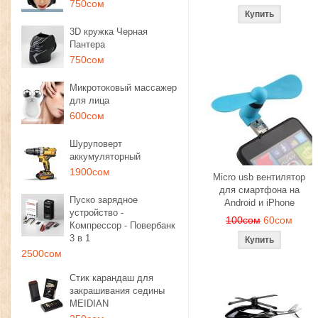
750сом
3D кружка Черная
Пантера
750сом
Микротоковый массажер
для лица
600сом
Шуруповерт
аккумуляторный
1900сом
Micro usb вентилятор
для смартфона на
Пуско зарядное
Android и iPhone
устройство -
100сом
60сом
Компрессор - Повербанк
3 в 1
2500сом
Стик карандаш для
закрашивания седины
MEIDIAN