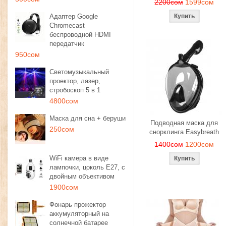
2200сом
1599сом
Адаптер Google
Chromecast
беспроводной HDMI
передатчик
950сом
Светомузыкальный
проектор, лазер,
стробоскоп 5 в 1
4800сом
Маска для сна + беруши
Подводная маска для
250сом
снорклинга Easybreath
1400сом
1200сом
WiFi камера в виде
лампочки, цоколь E27, с
двойным объективом
1900сом
Фонарь прожектор
аккумуляторный на
солнечной батарее