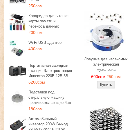
250сом
Кардридер для чтения
карты памяти и
переноса данных
200сом
Wi-Fi USB адаптер
400сом
Ловушка для насекомых
электрическая
Портативная зарядная
мухоловка
станция Электростанция
Инвектор 220В 12В 5В
600сом
250сом
6200сом
Подставки под
стиральную машину
противоскользящие 4шт
180сом
Автомобильный
инвертор 200W Выход
220V/12V/5V PD30W