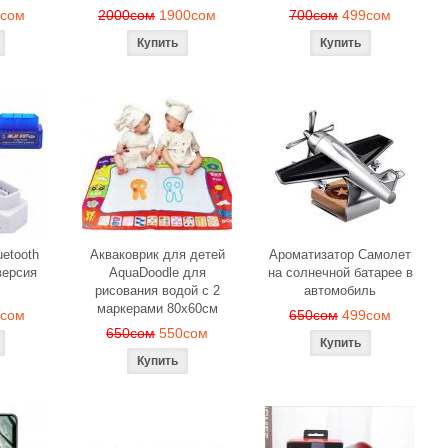
9сом
2000сом
1900сом
700сом
499сом
etooth
Акваковрик для детей
Ароматизатор Самолет
ерсия
AquaDoodle для
на солнечной батарее в
рисования водой с 2
автомобиль
маркерами 80х60см
0сом
650сом
499сом
650сом
550сом