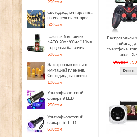
250сом
Светодиодная гирлянда
на солнечной батарее
500сом
Газовый баллончик
Беспроводной b
NATO 20мл/60мл/110мл
геймпад д
Перцовый балончик
смартфона, кон
500сом
Terios T3/
900сом
79
Электронные свечи с
имитацией пламени,
Светодиодные свечи
100сом
Ультрафиолетовый
фонарь 9 LED
250сом
Ультрафиолетовый
фонарь 51 LED
600сом