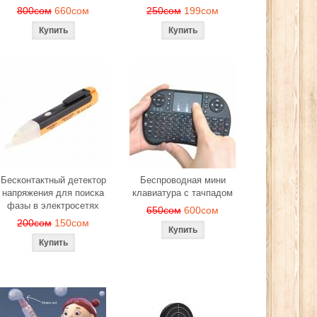
800сом
660сом
250сом
199сом
Бесконтактный детектор
Беспроводная мини
напряжения для поиска
клавиатура с тачпадом
фазы в электросетях
650сом
600сом
200сом
150сом