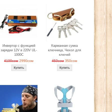
Инвертор с функцией
Карманная сумка
зарядки 12V в 220V UL-
ключница, Чехол для
1000C
ключей
4100сом
2990сом
450сом
350сом