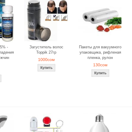
5% -
Загуститель волос
Пакеты для вакуумного
падения
Toppik 27гр
упаковщика, рифленая
ужчин
пленка, рулон
1000сом
130сом
ля объемного
Загуститель волос Toppik
Наборы свече
ования
27гр
роз для ром