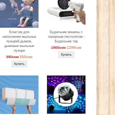
Бластер для
Будильник мишень с
наполнения мыльных
лазерным пистолетом -
пузырей дымом,
Будильник тир
дымовые мыльные
1900сом
1299сом
пузыри
990сом
550сом