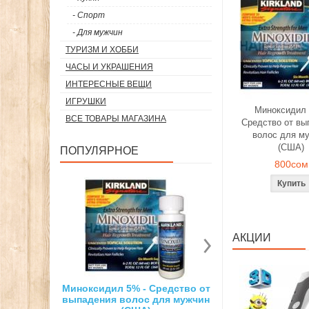
- Спорт
- Для мужчин
ТУРИЗМ И ХОББИ
ЧАСЫ И УКРАШЕНИЯ
ИНТЕРЕСНЫЕ ВЕЩИ
ИГРУШКИ
Миноксидил 
ВСЕ ТОВАРЫ МАГАЗИНА
Средство от вы
волос для м
(США)
ПОПУЛЯРНОЕ
800сом
АКЦИИ
5% - Средство от
Суперсильный неодимовый
3D ручка д
олос для мужчин
магнит
рис