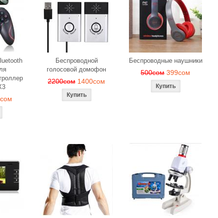
luetooth
Беспроводной
Беспроводные наушники
ля
голосовой домофон
500сом
399сом
троллер
2200сом
1400сом
X3
9сом