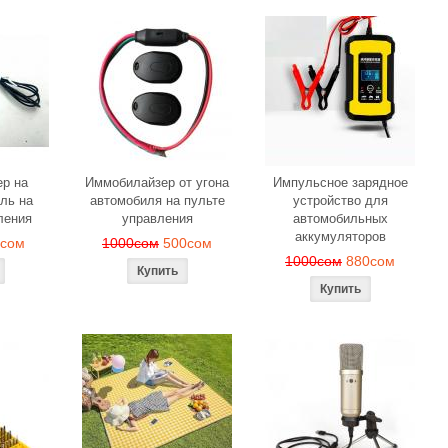
р на
Иммобилайзер от угона
Импульсное зарядное
ль на
автомобиля на пульте
устройство для
ления
управления
автомобильных
аккумуляторов
0сом
1000сом
500сом
1000сом
880сом