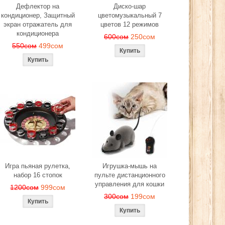
Дефлектор на
Диско-шар
кондиционер, Защитный
цветомузыкальный 7
экран отражатель для
цветов 12 режимов
кондиционера
600сом
250сом
550сом
499сом
Игра пьяная рулетка,
Игрушка-мышь на
набор 16 стопок
пульте дистанционного
управления для кошки
1200сом
999сом
300сом
199сом