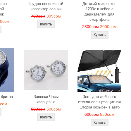
офон
Грудно-поясничный
Детский микроскоп
ой -
корректор осанки
1200x в кейсе с
ок
держателем для
700сом
399сом
смартфона
00сом
2300сом
2000сом
 бритва
Запонки Часы
Зонт для лобового
кварцевые
стекла солнцезащитная
9сом
шторка козырек в авто
900сом
500сом
600сом
550сом