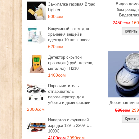
Видео дом
Зажигалка газовая Broad
беспроводн
Lighter.
Видеоглаз
500сом
2450сом
16
Вакуумный пакет для
хранения вещей и
одежды 10 шт + насос
620сом
Детектор скрытой
проводки (труб, дерева,
металла) TH210
1400сом
Пароочиститель
отпариватель
парогенератор для
уборки и дезинфекции
Дорожная мини
2300сом
580сом
29
Инвертор с функцией
зарядки 12V в 220V UL-
1000C
4100сом
2990сом