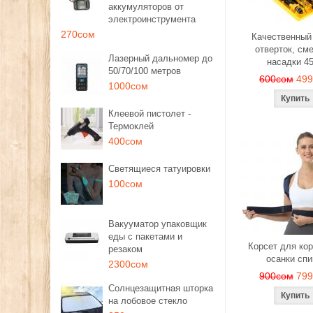
аккумуляторов от
электроинструмента
270сом
Качественный
отверток, см
Лазерный дальномер до
насадки 4
50/70/100 метров
600сом
49
1000сом
Клеевой пистолет -
Термоклей
400сом
Светящиеся татуировки
100сом
Вакууматор упаковщик
еды с пакетами и
Корсет для ко
резаком
осанки сп
2300сом
900сом
79
Солнцезащитная шторка
на лобовое стекло