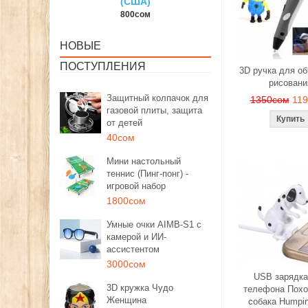
США)
150сом
1350со
00сом
НОВЫЕ
ПОСТУПЛЕНИЯ
3D ручка для о
рисовани
Защитный колпачок для
1350сом
11
газовой плиты, защита
от детей
40сом
Мини настольный
теннис (Пинг-понг) -
игровой набор
1800сом
Умные очки AIMB-S1 с
камерой и ИИ-
ассистентом
3000сом
USB зарядка
3D кружка Чудо
телефона Похо
Женщина
собака Humpi