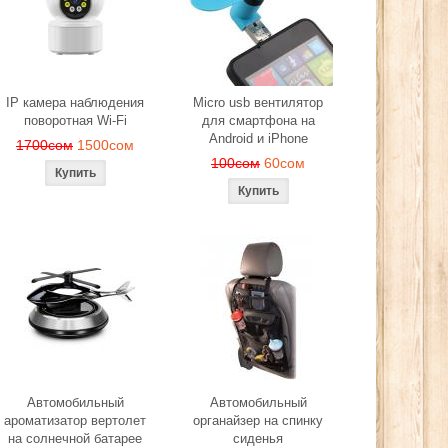
ера
280сом
260сом
2
сом
IP камера наблюдения
Micro usb вентилятор
поворотная Wi-Fi
для смартфона на
Android и iPhone
1700сом
1500сом
100сом
60сом
Автомобильный
Автомобильный
ароматизатор вертолет
органайзер на спинку
на солнечной батарее
сиденья