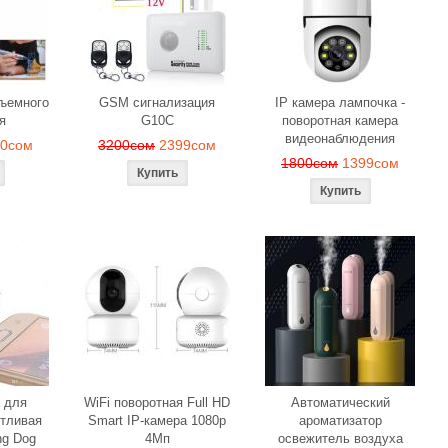
веч
м
1190сом
1000сом
150
бъемного
GSM сигнализация
IP камера лампочка -
я
G10C
поворотная камера
видеонаблюдения
90сом
3200сом
2399сом
1800сом
1399сом
 для
WiFi поворотная Full HD
Автоматический
тливая
Smart IP-камера 1080p
ароматизатор
ng Dog
4Мп
освежитель воздуха