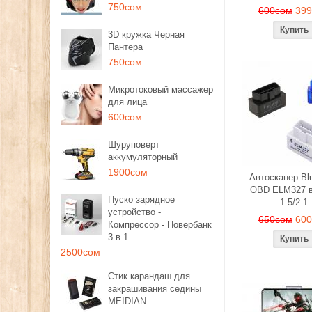
750сом
600сом
39
3D кружка Черная
Пантера
750сом
Микротоковый массажер
для лица
600сом
Шуруповерт
аккумуляторный
1900сом
Автосканер Blu
OBD ELM327 в
Пуско зарядное
1.5/2.1
устройство -
650сом
60
Компрессор - Повербанк
3 в 1
2500сом
Стик карандаш для
закрашивания седины
MEIDIAN