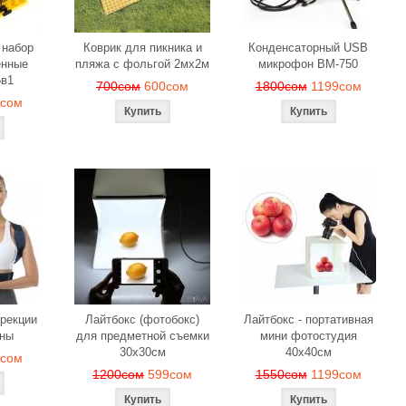
 набор
Коврик для пикника и
Конденсаторный USB
енные
пляжа с фольгой 2мх2м
микрофон BM-750
5в1
700сом
600сом
1800сом
1199сом
9сом
ррекции
Лайтбокс (фотобокс)
Лайтбокс - портативная
ины
для предметной съемки
мини фотостудия
30x30см
40x40см
9сом
1200сом
599сом
1550сом
1199сом