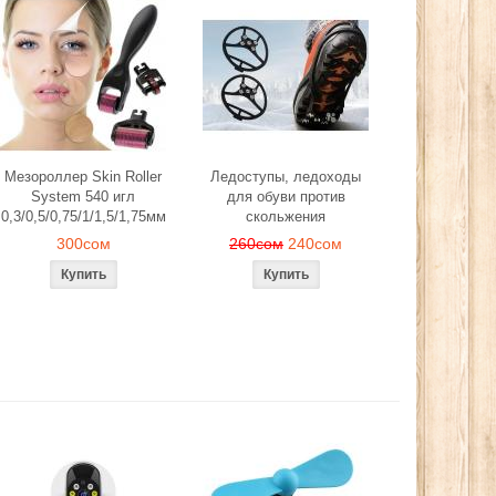
Мезороллер Skin Roller
Ледоступы, ледоходы
System 540 игл
для обуви против
0,3/0,5/0,75/1/1,5/1,75мм
скольжения
300сом
260сом
240сом
й, лепестков
Эспандер фитнес резинка
Ледоступы, л
антического
тренажер (средняя нагрузка)
обуви против