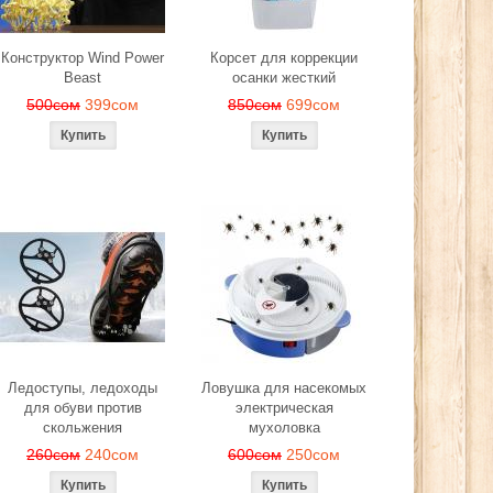
Конструктор Wind Power
Корсет для коррекции
Beast
осанки жесткий
500сом
399сом
850сом
699сом
Ледоступы, ледоходы
Ловушка для насекомых
для обуви против
электрическая
скольжения
мухоловка
260сом
240сом
600сом
250сом