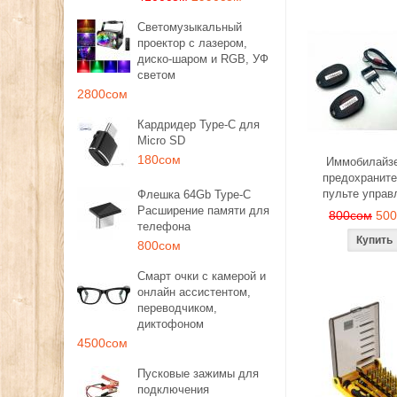
Светомузыкальный
проектор с лазером,
диско-шаром и RGB, УФ
светом
2800сом
Кардридер Type-C для
Micro SD
180сом
Иммобилайзе
предохраните
пульте управ
Флешка 64Gb Type-C
Расширение памяти для
800сом
50
телефона
800сом
Смарт очки с камерой и
онлайн ассистентом,
переводчиком,
диктофоном
4500сом
Пусковые зажимы для
подключения