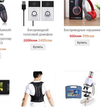
luetooth
Беспроводной
Беспроводные наушники
ля
голосовой домофон
500сом
399сом
троллер
2200сом
1400сом
X3
9сом