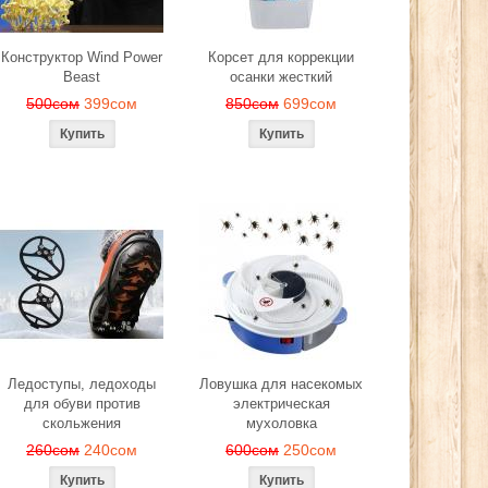
Конструктор Wind Power
Корсет для коррекции
Beast
осанки жесткий
500сом
399сом
850сом
699сом
Ледоступы, ледоходы
Ловушка для насекомых
для обуви против
электрическая
скольжения
мухоловка
260сом
240сом
600сом
250сом