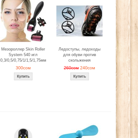
Мезороллер Skin Roller
Ледоступы, ледоходы
System 540 игл
для обуви против
0,3/0,5/0,75/1/1,5/1,75мм
скольжения
300сом
260сом
240сом
й, лепестков
Эспандер фитнес резинка
Ледоступы, ле
антического
тренажер (средняя нагрузка)
обуви против 