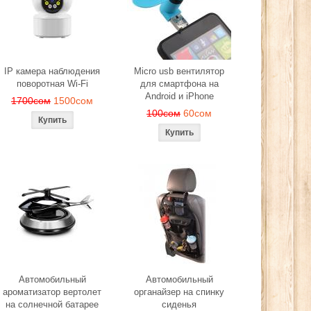
ера
280сом
260сом
2
ом
IP камера наблюдения
Micro usb вентилятор
поворотная Wi-Fi
для смартфона на
Android и iPhone
1700сом
1500сом
100сом
60сом
Автомобильный
Автомобильный
ароматизатор вертолет
органайзер на спинку
на солнечной батарее
сиденья