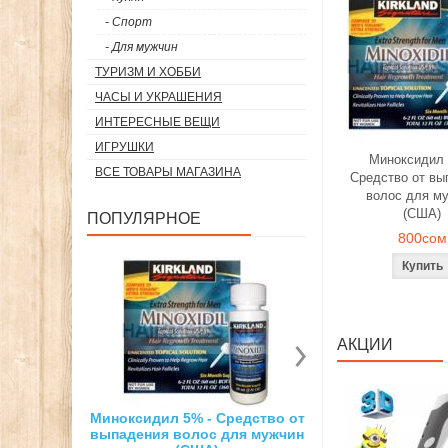
- Спорт
- Для мужчин
ТУРИЗМ И ХОББИ
ЧАСЫ И УКРАШЕНИЯ
ИНТЕРЕСНЫЕ ВЕЩИ
ИГРУШКИ
Миноксидил 
ВСЕ ТОВАРЫ МАГАЗИНА
Средство от вы
волос для м
(США)
ПОПУЛЯРНОЕ
800сом
АКЦИИ
% - Средство от
Суперсильный неодимовый
3D ручка д
лос для мужчин
магнит
рисо