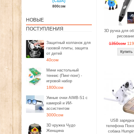
США)
150сом
1350сом
00сом
НОВЫЕ
ПОСТУПЛЕНИЯ
3D ручка для о
рисовани
Защитный колпачок для
1350сом
11
газовой плиты, защита
от детей
40сом
Мини настольный
теннис (Пинг-понг) -
игровой набор
1800сом
Умные очки AIMB-S1 с
камерой и ИИ-
ассистентом
3000сом
USB зарядка
3D кружка Чудо
телефона Похо
Женщина
собака Humpi