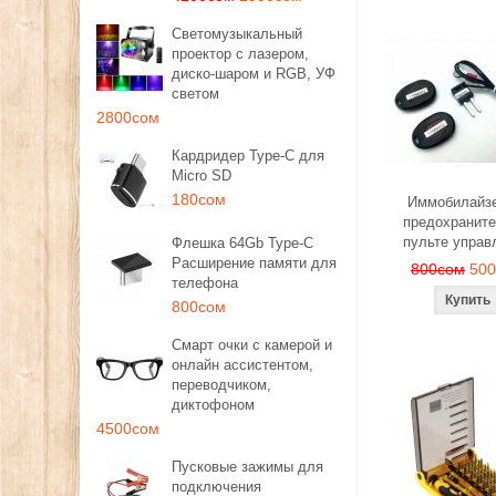
Светомузыкальный
проектор с лазером,
диско-шаром и RGB, УФ
светом
2800сом
Кардридер Type-C для
Micro SD
180сом
Иммобилайзе
предохраните
пульте управ
Флешка 64Gb Type-C
Расширение памяти для
800сом
50
телефона
800сом
Смарт очки с камерой и
онлайн ассистентом,
переводчиком,
диктофоном
4500сом
Пусковые зажимы для
подключения