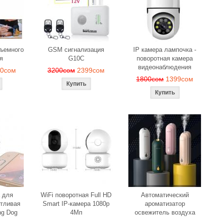
веч
1190сом
1000сом
150с
бъемного
GSM сигнализация
IP камера лампочка -
я
G10C
поворотная камера
видеонаблюдения
90сом
3200сом
2399сом
1800сом
1399сом
 для
WiFi поворотная Full HD
Автоматический
тливая
Smart IP-камера 1080p
ароматизатор
ng Dog
4Мп
освежитель воздуха