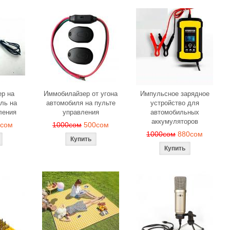
р на
Иммобилайзер от угона
Импульсное зарядное
ль на
автомобиля на пульте
устройство для
ления
управления
автомобильных
аккумуляторов
0сом
1000сом
500сом
1000сом
880сом