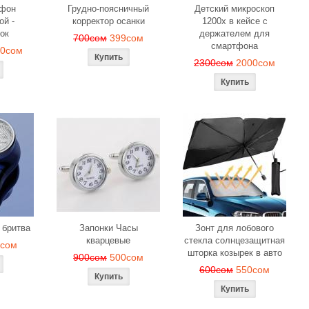
офон
Грудно-поясничный
Детский микроскоп
ой -
корректор осанки
1200x в кейсе с
ок
держателем для
700сом
399сом
смартфона
00сом
2300сом
2000сом
 бритва
Запонки Часы
Зонт для лобового
кварцевые
стекла солнцезащитная
9сом
шторка козырек в авто
900сом
500сом
600сом
550сом