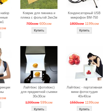
 набор
Коврик для пикника и
Конденсаторный USB
енные
пляжа с фольгой 2мх2м
микрофон BM-750
5в1
700сом
600сом
1800сом
1199сом
9сом
ррекции
Лайтбокс (фотобокс)
Лайтбокс - портативная
ины
для предметной съемки
мини фотостудия
30x30см
40x40см
9сом
1200сом
599сом
1550сом
1199сом