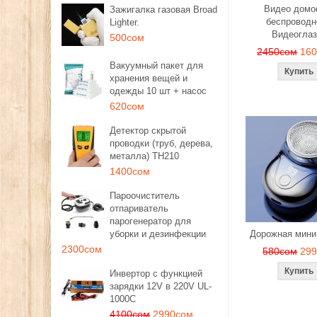
Видео дом
Зажигалка газовая Broad
беспроводн
Lighter.
Видеоглаз
500сом
2450сом
16
Вакуумный пакет для
хранения вещей и
одежды 10 шт + насос
620сом
Детектор скрытой
проводки (труб, дерева,
металла) TH210
1400сом
Пароочиститель
отпариватель
парогенератор для
уборки и дезинфекции
Дорожная мини
2300сом
580сом
29
Инвертор с функцией
зарядки 12V в 220V UL-
1000C
4100сом
2990сом