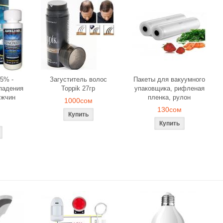
5% -
Загуститель волос
Пакеты для вакуумного
падения
Toppik 27гр
упаковщика, рифленая
ужчин
пленка, рулон
1000сом
130сом
ля объемного
Загуститель волос Toppik
Наборы свече
вания
27гр
роз для ром