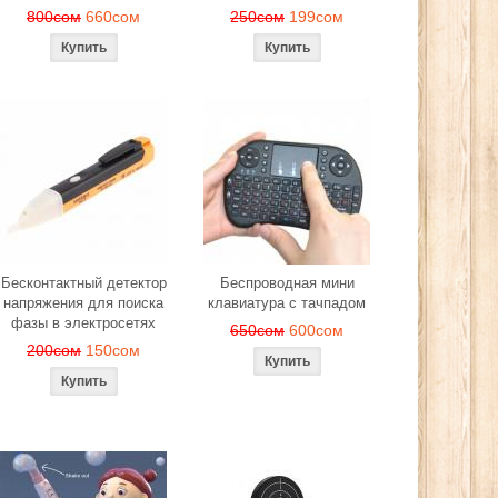
800сом
660сом
250сом
199сом
Бесконтактный детектор
Беспроводная мини
напряжения для поиска
клавиатура с тачпадом
фазы в электросетях
650сом
600сом
200сом
150сом