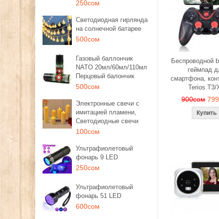
250сом
Светодиодная гирлянда
на солнечной батарее
500сом
Газовый баллончик
Беспроводной b
NATO 20мл/60мл/110мл
геймпад д
Перцовый балончик
смартфона, кон
500сом
Terios T3/
900сом
79
Электронные свечи с
имитацией пламени,
Светодиодные свечи
100сом
Ультрафиолетовый
фонарь 9 LED
250сом
Ультрафиолетовый
фонарь 51 LED
600сом