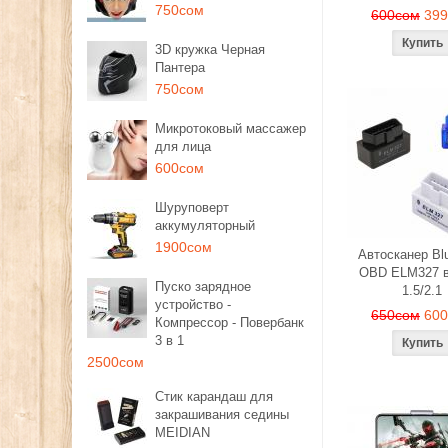
750сом
600сом
39
3D кружка Черная
Пантера
750сом
Микротоковый массажер
для лица
600сом
Шуруповерт
аккумуляторный
1900сом
Автосканер Blu
OBD ELM327 в
Пуско зарядное
1.5/2.1
устройство -
650сом
60
Компрессор - Повербанк
3 в 1
2500сом
Стик карандаш для
закрашивания седины
MEIDIAN