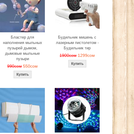
Бластер для
Будильник мишень с
наполнения мыльных
лазерным пистолетом -
пузырей дымом,
Будильник тир
дымовые мыльные
1900сом
1299сом
пузыри
990сом
550сом