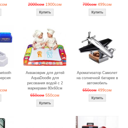
9сом
2000сом
1900сом
700сом
499сом
etooth
Акваковрик для детей
Ароматизатор Самолет
ерсия
AquaDoodle для
на солнечной батарее в
рисования водой с 2
автомобиль
маркерами 80х60см
0сом
650сом
499сом
650сом
550сом