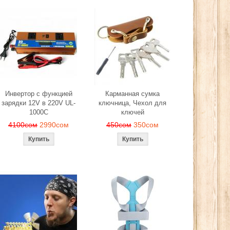
Инвертор с функцией
Карманная сумка
зарядки 12V в 220V UL-
ключница, Чехол для
1000C
ключей
4100сом
2990сом
450сом
350сом