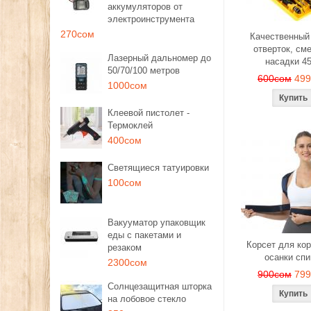
аккумуляторов от
электроинструмента
270сом
Качественный
отверток, см
Лазерный дальномер до
насадки 4
50/70/100 метров
600сом
49
1000сом
Клеевой пистолет -
Термоклей
400сом
Светящиеся татуировки
100сом
Вакууматор упаковщик
еды с пакетами и
Корсет для ко
резаком
осанки сп
2300сом
900сом
79
Солнцезащитная шторка
на лобовое стекло