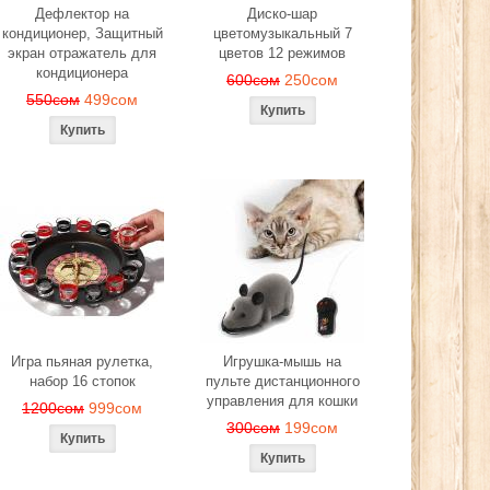
Дефлектор на
Диско-шар
кондиционер, Защитный
цветомузыкальный 7
экран отражатель для
цветов 12 режимов
кондиционера
600сом
250сом
550сом
499сом
Игра пьяная рулетка,
Игрушка-мышь на
набор 16 стопок
пульте дистанционного
управления для кошки
1200сом
999сом
300сом
199сом