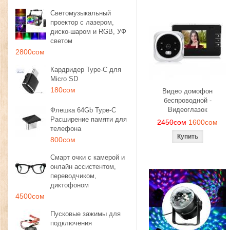
Светомузыкальный
проектор с лазером,
диско-шаром и RGB, УФ
светом
2800сом
Кардридер Type-C для
Micro SD
180сом
Видео домофон
беспроводной -
Видеоглазок
Флешка 64Gb Type-C
Расширение памяти для
2450сом
1600сом
телефона
800сом
Смарт очки с камерой и
онлайн ассистентом,
переводчиком,
диктофоном
4500сом
Пусковые зажимы для
подключения