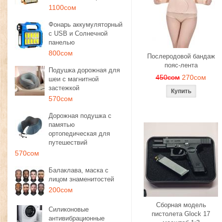
1100сом
Фонарь аккумуляторный
с USB и Солнечной
панелью
800сом
Послеродовой бандаж
пояс-лента
Подушка дорожная для
450сом
270сом
шеи с магнитной
застежкой
570сом
Дорожная подушка с
памятью
ортопедическая для
путешествий
570сом
Балаклава, маска с
лицом знаменитостей
200сом
Сборная модель
Силиконовые
пистолета Glock 17
антивибрационные