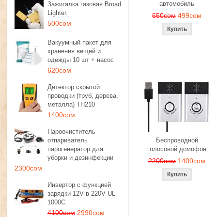
автомобиль
Зажигалка газовая Broad
Lighter.
650сом
499сом
500сом
Вакуумный пакет для
хранения вещей и
одежды 10 шт + насос
620сом
Детектор скрытой
проводки (труб, дерева,
металла) TH210
1400сом
Пароочиститель
отпариватель
Беспроводной
парогенератор для
голосовой домофон
уборки и дезинфекции
2200сом
1400сом
2300сом
Инвертор с функцией
зарядки 12V в 220V UL-
1000C
4100сом
2990сом