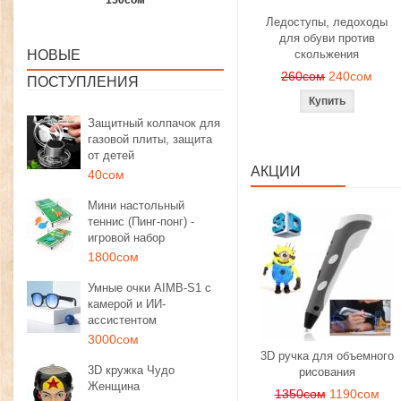
1350сом
1190сом
1000сом
Ледоступы, ледоходы
для обуви против
НОВЫЕ
скольжения
260сом
240сом
ПОСТУПЛЕНИЯ
Защитный колпачок для
газовой плиты, защита
от детей
АКЦИИ
40сом
Мини настольный
теннис (Пинг-понг) -
игровой набор
1800сом
Умные очки AIMB-S1 с
камерой и ИИ-
ассистентом
3000сом
3D ручка для объемного
3D кружка Чудо
рисования
Женщина
1350сом
1190сом