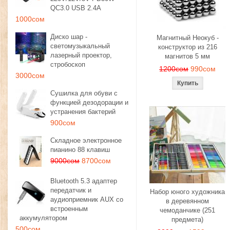
QC3.0 USB 2.4A
1000сом
Диско шар -
Магнитный Неокуб -
светомузыкальный
конструктор из 216
лазерный проектор,
магнитов 5 мм
стробоскоп
1200сом
990сом
3000сом
Сушилка для обуви с
функцией дезодорации и
устранения бактерий
900сом
Складное электронное
пианино 88 клавиш
9000сом
8700сом
Bluetooth 5.3 адаптер
передатчик и
Набор юного художника
аудиоприемник AUX со
в деревянном
встроенным
чемоданчике (251
аккумулятором
предмета)
500сом