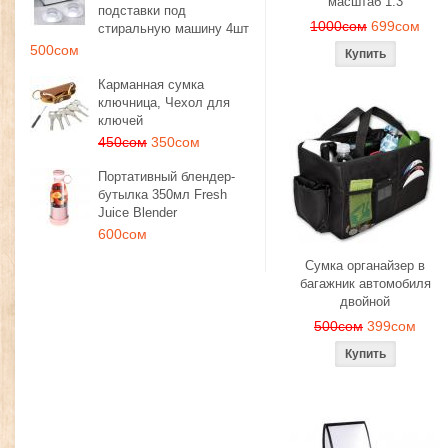
масштаб 1:3
подставки под
1000сом
699сом
стиральную машину 4шт
500сом
Карманная сумка
ключница, Чехол для
ключей
450сом
350сом
Портативный блендер-
бутылка 350мл Fresh
Juice Blender
600сом
Сумка органайзер в
багажник автомобиля
двойной
500сом
399сом