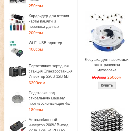
250сом
Кардридер для чтения
карты памяти и
переноса данных
200сом
Wi-Fi USB адаптер
400сом
Ловушка для насекомых
электрическая
Портативная зарядная
мухоловка
станция Электростанция
Инвектор 220В 12В 5В
600сом
250сом
6200сом
Подставки под
стиральную машину
противоскользящие 4шт
180сом
Автомобильный
инвертор 200W Выход
220V/12V/5V PD30W