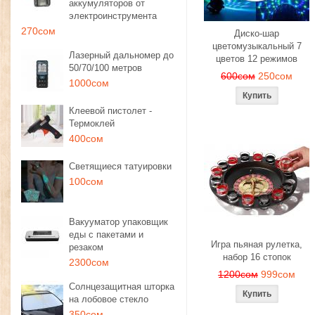
аккумуляторов от
электроинструмента
270сом
Диско-шар
цветомузыкальный 7
Лазерный дальномер до
цветов 12 режимов
50/70/100 метров
600сом
250сом
1000сом
Клеевой пистолет -
Термоклей
400сом
Светящиеся татуировки
100сом
Вакууматор упаковщик
еды с пакетами и
Игра пьяная рулетка,
резаком
набор 16 стопок
2300сом
1200сом
999сом
Солнцезащитная шторка
на лобовое стекло
350сом