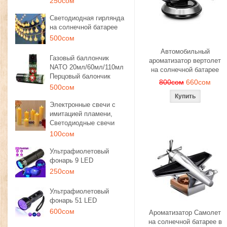
250сом
Светодиодная гирлянда
на солнечной батарее
500сом
Автомобильный
Газовый баллончик
ароматизатор вертолет
NATO 20мл/60мл/110мл
на солнечной батарее
Перцовый балончик
800сом
660сом
500сом
Электронные свечи с
имитацией пламени,
Светодиодные свечи
100сом
Ультрафиолетовый
фонарь 9 LED
250сом
Ультрафиолетовый
фонарь 51 LED
600сом
Ароматизатор Самолет
на солнечной батарее в