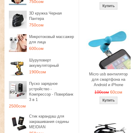
750сом
3D кружка Черная
Пантера
750сом
Микротоковый массажер
для лица
600сом
Шуруповерт
аккумуляторный
1900сом
Micro usb вентилятор
для смартфона на
Пуско зарядное
Android и iPhone
устройство -
100сом
60сом
Компрессор - Повербанк
3 в 1
2500сом
Стик карандаш для
закрашивания седины
MEIDIAN