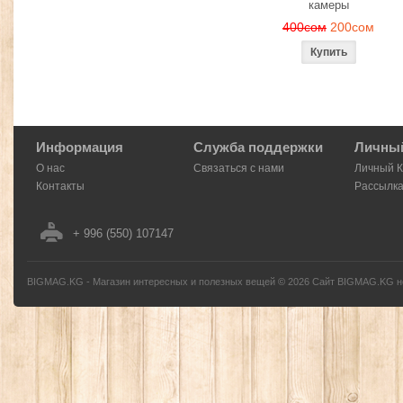
камеры
400сом
200сом
Информация
Служба поддержки
Личный
О нас
Связаться с нами
Личный 
Контакты
Рассылк
+ 996 (550) 107147
BIGMAG.KG - Магазин интересных и полезных вещей
©
2026
Сайт BIGMAG.KG но
без письменного разрешения автора - запрещено, и будет преследоваться по з