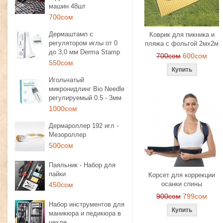
машин 48шт
700сом
Дермаштамп с
Коврик для пикника и
регулятором иглы от 0
пляжа с фольгой 2мх2м
до 3,0 мм Derma Stamp
700сом
600сом
550сом
Игольчатый
микронидлинг Bio Needle
регулируемый 0.5 - 3мм
1000сом
Дермароллер 192 игл -
Мезороллер
500сом
Паяльник - Набор для
пайки
Корсет для коррекции
осанки спины
450сом
900сом
799сом
Набор инструментов для
маникюра и педикюра в
чехле