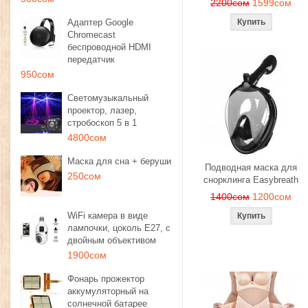
2200сом
1599сом
Адаптер Google
Chromecast
беспроводной HDMI
передатчик
950сом
Светомузыкальный
проектор, лазер,
стробоскоп 5 в 1
4800сом
Маска для сна + беруши
Подводная маска для
250сом
снорклинга Easybreath
1400сом
1200сом
WiFi камера в виде
лампочки, цоколь E27, с
двойным объективом
1900сом
Фонарь прожектор
аккумуляторный на
солнечной батарее