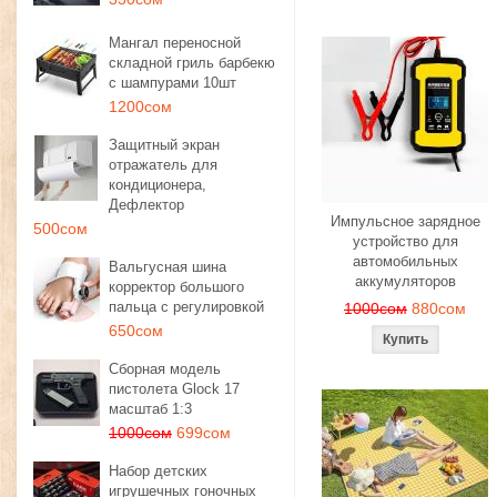
Мангал переносной
складной гриль барбекю
с шампурами 10шт
1200сом
Защитный экран
отражатель для
кондиционера,
Дефлектор
Импульсное зарядное
500сом
устройство для
автомобильных
Вальгусная шина
аккумуляторов
корректор большого
пальца с регулировкой
1000сом
880сом
650сом
Сборная модель
пистолета Glock 17
масштаб 1:3
1000сом
699сом
Набор детских
игрушечных гоночных