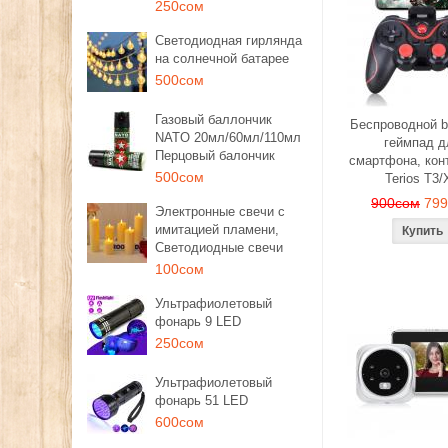
250сом
Светодиодная гирлянда
на солнечной батарее
500сом
Газовый баллончик
Беспроводной b
NATO 20мл/60мл/110мл
геймпад д
Перцовый балончик
смартфона, кон
500сом
Terios T3/
900сом
79
Электронные свечи с
имитацией пламени,
Светодиодные свечи
100сом
Ультрафиолетовый
фонарь 9 LED
250сом
Ультрафиолетовый
фонарь 51 LED
600сом