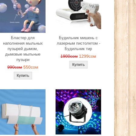
Бластер для
Будильник мишень с
наполнения мыльных
лазерным пистолетом -
пузырей дымом,
Будильник тир
дымовые мыльные
1900сом
1299сом
пузыри
990сом
550сом