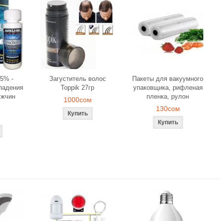
5% -
Загуститель волос
Пакеты для вакуумного
падения
Toppik 27гр
упаковщика, рифленая
ужчин
пленка, рулон
1000сом
130сом
ля объемного
Загуститель волос Toppik
Наборы свече
вания
27гр
роз для ром