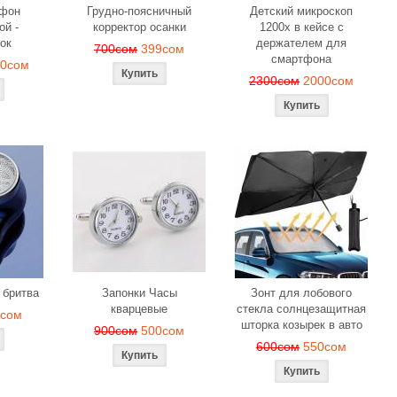
офон
Грудно-поясничный
Детский микроскоп
ой -
корректор осанки
1200x в кейсе с
ок
держателем для
700сом
399сом
смартфона
00сом
2300сом
2000сом
 бритва
Запонки Часы
Зонт для лобового
кварцевые
стекла солнцезащитная
9сом
шторка козырек в авто
900сом
500сом
600сом
550сом