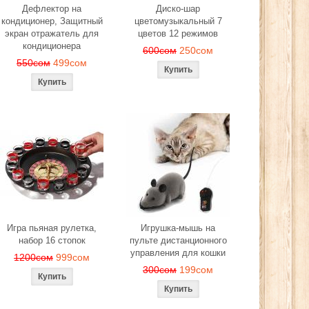
Дефлектор на
Диско-шар
кондиционер, Защитный
цветомузыкальный 7
экран отражатель для
цветов 12 режимов
кондиционера
600сом
250сом
550сом
499сом
Игра пьяная рулетка,
Игрушка-мышь на
набор 16 стопок
пульте дистанционного
управления для кошки
1200сом
999сом
300сом
199сом