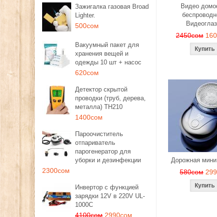
Видео дом
Зажигалка газовая Broad
беспроводн
Lighter.
Видеоглаз
500сом
2450сом
16
Вакуумный пакет для
хранения вещей и
одежды 10 шт + насос
620сом
Детектор скрытой
проводки (труб, дерева,
металла) TH210
1400сом
Пароочиститель
отпариватель
парогенератор для
уборки и дезинфекции
Дорожная мини
2300сом
580сом
29
Инвертор с функцией
зарядки 12V в 220V UL-
1000C
4100сом
2990сом