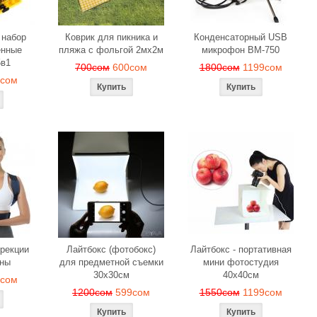
 набор
Коврик для пикника и
Конденсаторный USB
енные
пляжа с фольгой 2мх2м
микрофон BM-750
5в1
700сом
600сом
1800сом
1199сом
9сом
ррекции
Лайтбокс (фотобокс)
Лайтбокс - портативная
ины
для предметной съемки
мини фотостудия
30x30см
40x40см
9сом
1200сом
599сом
1550сом
1199сом