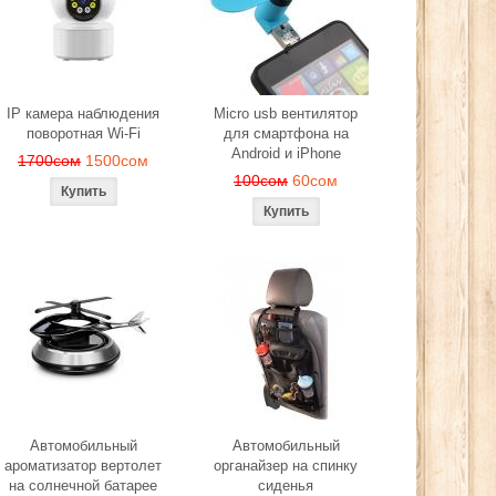
ера
280сом
260сом
2
сом
IP камера наблюдения
Micro usb вентилятор
поворотная Wi-Fi
для смартфона на
Android и iPhone
1700сом
1500сом
100сом
60сом
Автомобильный
Автомобильный
ароматизатор вертолет
органайзер на спинку
на солнечной батарее
сиденья