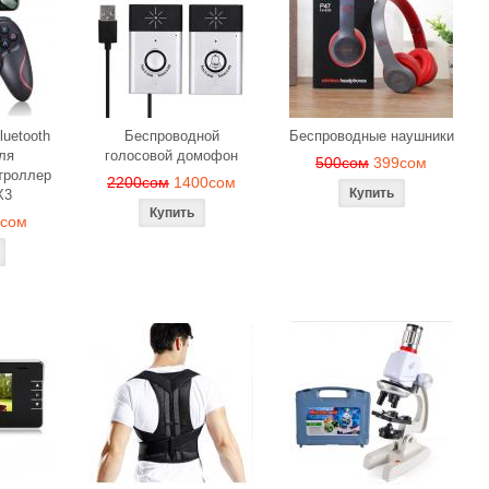
luetooth
Беспроводной
Беспроводные наушники
ля
голосовой домофон
500сом
399сом
троллер
2200сом
1400сом
X3
9сом