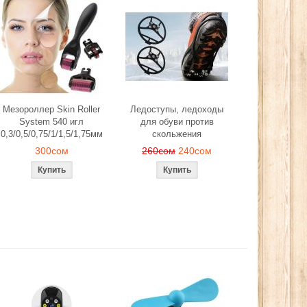
Мезороллер Skin Roller
Ледоступы, ледоходы
System 540 игл
для обуви против
0,3/0,5/0,75/1/1,5/1,75мм
скольжения
300сом
260сом
240сом
й, лепестков
Эспандер фитнес резинка
Ледоступы, л
антического
тренажер (средняя нагрузка)
обуви против 