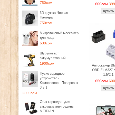
750сом
600сом
39
3D кружка Черная
Пантера
750сом
Микротоковый массажер
для лица
600сом
Шуруповерт
аккумуляторный
1900сом
Автосканер Blu
OBD ELM327 в
Пуско зарядное
1.5/2.1
устройство -
650сом
60
Компрессор - Повербанк
3 в 1
2500сом
Стик карандаш для
закрашивания седины
MEIDIAN