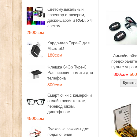
Светомузыкальный
проектор с лазером,
диско-шаром и RGB, УФ
светом
2800сом
Кардридер Type-C для
Micro SD
180сом
Иммобилайзе
предохраните
пульте управ
Флешка 64Gb Type-C
Расширение памяти для
800сом
50
телефона
800сом
Смарт очки с камерой и
онлайн ассистентом,
переводчиком,
диктофоном
4500сом
Пусковые зажимы для
подключения