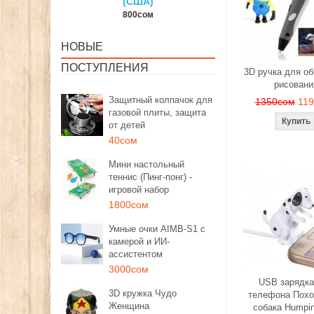
США)
150сом
1350со
00сом
НОВЫЕ
ПОСТУПЛЕНИЯ
3D ручка для о
рисовани
Защитный колпачок для
1350сом
11
газовой плиты, защита
от детей
40сом
Мини настольный
теннис (Пинг-понг) -
игровой набор
1800сом
Умные очки AIMB-S1 с
камерой и ИИ-
ассистентом
3000сом
USB зарядка
3D кружка Чудо
телефона Похо
Женщина
собака Humpi