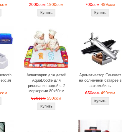
9сом
2000сом
1900сом
700сом
499сом
etooth
Акваковрик для детей
Ароматизатор Самолет
ерсия
AquaDoodle для
на солнечной батарее в
рисования водой с 2
автомобиль
маркерами 80х60см
0сом
650сом
499сом
650сом
550сом