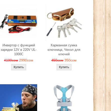
Инвертор с функцией
Карманная сумка
зарядки 12V в 220V UL-
ключница, Чехол для
1000C
ключей
4100сом
2990сом
450сом
350сом