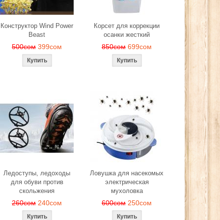
Конструктор Wind Power
Корсет для коррекции
Beast
осанки жесткий
500сом
399сом
850сом
699сом
Ледоступы, ледоходы
Ловушка для насекомых
для обуви против
электрическая
скольжения
мухоловка
260сом
240сом
600сом
250сом