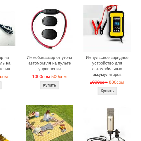
р на
Иммобилайзер от угона
Импульсное зарядное
ль на
автомобиля на пульте
устройство для
ления
управления
автомобильных
аккумуляторов
0сом
1000сом
500сом
1000сом
880сом