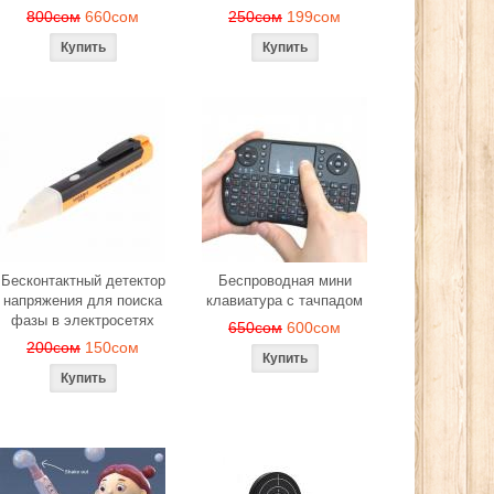
800сом
660сом
250сом
199сом
Бесконтактный детектор
Беспроводная мини
напряжения для поиска
клавиатура с тачпадом
фазы в электросетях
650сом
600сом
200сом
150сом