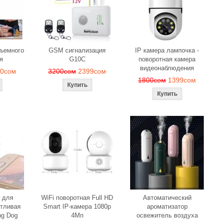
веч
м
1190сом
1000сом
150
бъемного
GSM сигнализация
IP камера лампочка -
я
G10C
поворотная камера
видеонаблюдения
90сом
3200сом
2399сом
1800сом
1399сом
 для
WiFi поворотная Full HD
Автоматический
тливая
Smart IP-камера 1080p
ароматизатор
ng Dog
4Мп
освежитель воздуха