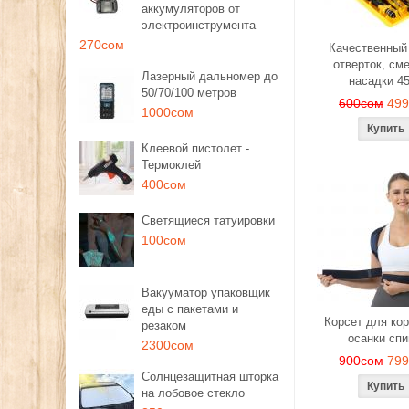
аккумуляторов от
электроинструмента
270сом
Качественный
отверток, см
Лазерный дальномер до
насадки 4
50/70/100 метров
600сом
49
1000сом
Клеевой пистолет -
Термоклей
400сом
Светящиеся татуировки
100сом
Вакууматор упаковщик
еды с пакетами и
Корсет для ко
резаком
осанки сп
2300сом
900сом
79
Солнцезащитная шторка
на лобовое стекло