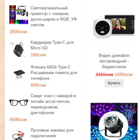
Светомузыкальный
проектор с лазером,
диско-шаром и RGB, УФ
светом
2800сом
Кардридер Type-C для
Micro SD
180сом
Видео домофон
беспроводной -
Видеоглазок
Флешка 64Gb Type-C
Расширение памяти для
2450сом
1600сом
телефона
800сом
Смарт очки с камерой и
онлайн ассистентом,
переводчиком,
диктофоном
4500сом
Пусковые зажимы для
подключения