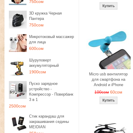
750сом
3D кружка Черная
Пантера
750сом
Микротоковый массажер
для лица
600сом
Шуруповерт
аккумуляторный
1900сом
Micro usb вентилятор
для смартфона на
Пуско зарядное
Android и iPhone
устройство -
100сом
60сом
Компрессор - Повербанк
3 в 1
2500сом
Стик карандаш для
закрашивания седины
MEIDIAN