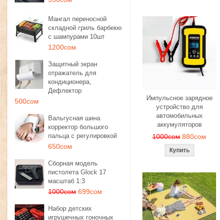
Мангал переносной
складной гриль барбекю
с шампурами 10шт
1200сом
Защитный экран
отражатель для
кондиционера,
Дефлектор
Импульсное зарядное
500сом
устройство для
автомобильных
Вальгусная шина
аккумуляторов
корректор большого
пальца с регулировкой
1000сом
880сом
650сом
Сборная модель
пистолета Glock 17
масштаб 1:3
1000сом
699сом
Набор детских
игрушечных гоночных