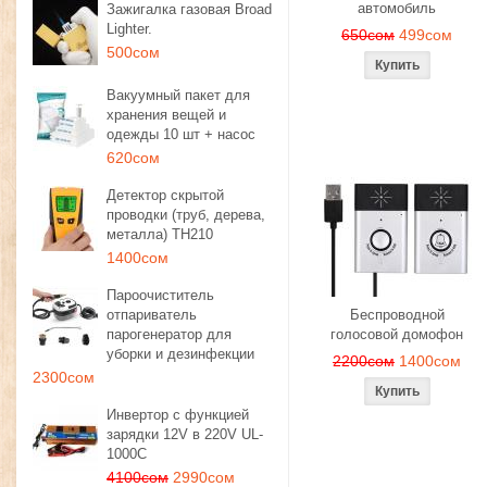
автомобиль
Зажигалка газовая Broad
Lighter.
650сом
499сом
500сом
Вакуумный пакет для
хранения вещей и
одежды 10 шт + насос
620сом
Детектор скрытой
проводки (труб, дерева,
металла) TH210
1400сом
Пароочиститель
отпариватель
Беспроводной
парогенератор для
голосовой домофон
уборки и дезинфекции
2200сом
1400сом
2300сом
Инвертор с функцией
зарядки 12V в 220V UL-
1000C
4100сом
2990сом