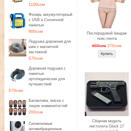
1100сом
Фонарь аккумуляторный
с USB и Солнечной
панелью
800сом
Послеродовой бандаж
пояс-лента
Подушка дорожная для
450сом
270сом
шеи с магнитной
застежкой
570сом
Дорожная подушка с
памятью
ортопедическая для
путешествий
570сом
Балаклава, маска с
лицом знаменитостей
200сом
Сборная модель
Силиконовые
пистолета Glock 17
антивибрационные