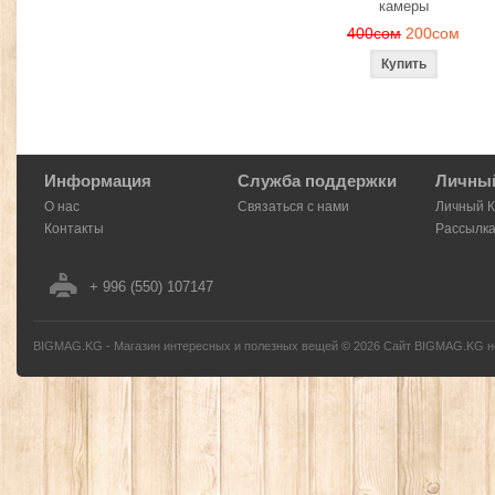
камеры
400сом
200сом
Информация
Служба поддержки
Личный
О нас
Связаться с нами
Личный 
Контакты
Рассылк
+ 996 (550) 107147
BIGMAG.KG - Магазин интересных и полезных вещей
©
2026
Сайт BIGMAG.KG но
без письменного разрешения автора - запрещено, и будет преследоваться по з