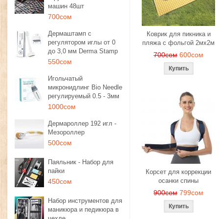
машин 48шт
700сом
Дермаштамп с
Коврик для пикника и
регулятором иглы от 0
пляжа с фольгой 2мх2м
до 3,0 мм Derma Stamp
700сом
600сом
550сом
Игольчатый
микронидлинг Bio Needle
регулируемый 0.5 - 3мм
1000сом
Дермароллер 192 игл -
Мезороллер
500сом
Паяльник - Набор для
пайки
Корсет для коррекции
осанки спины
450сом
900сом
799сом
Набор инструментов для
маникюра и педикюра в
чехле