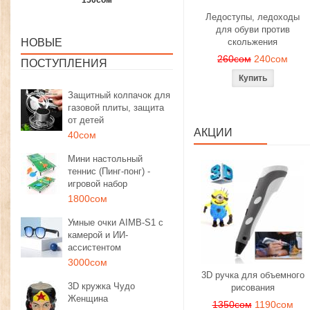
1350сом
1190сом
1000сом
Ледоступы, ледоходы
для обуви против
НОВЫЕ
скольжения
260сом
240сом
ПОСТУПЛЕНИЯ
Защитный колпачок для
газовой плиты, защита
от детей
АКЦИИ
40сом
Мини настольный
теннис (Пинг-понг) -
игровой набор
1800сом
Умные очки AIMB-S1 с
камерой и ИИ-
ассистентом
3000сом
3D ручка для объемного
3D кружка Чудо
рисования
Женщина
1350сом
1190сом