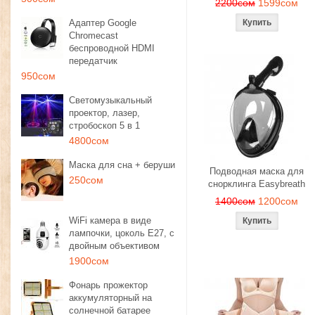
2200сом
1599сом
Адаптер Google
Chromecast
беспроводной HDMI
передатчик
950сом
Светомузыкальный
проектор, лазер,
стробоскоп 5 в 1
4800сом
Маска для сна + беруши
Подводная маска для
250сом
снорклинга Easybreath
1400сом
1200сом
WiFi камера в виде
лампочки, цоколь E27, с
двойным объективом
1900сом
Фонарь прожектор
аккумуляторный на
солнечной батарее