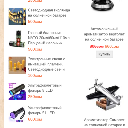
250сом
Светодиодная гирлянда
на солнечной батарее
500сом
Автомобильный
Газовый баллончик
ароматизатор вертолет
NATO 20мл/60мл/110мл
на солнечной батарее
Перцовый балончик
800сом
660сом
500сом
Электронные свечи с
имитацией пламени,
Светодиодные свечи
100сом
Ультрафиолетовый
фонарь 9 LED
250сом
Ультрафиолетовый
фонарь 51 LED
600сом
Ароматизатор Самолет
на солнечной батарее в