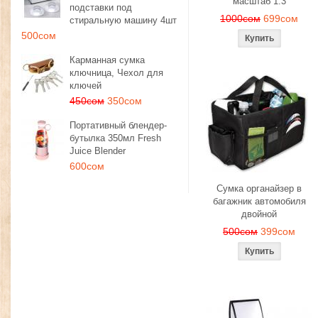
масштаб 1:3
подставки под
1000сом
699сом
стиральную машину 4шт
500сом
Карманная сумка
ключница, Чехол для
ключей
450сом
350сом
Портативный блендер-
бутылка 350мл Fresh
Juice Blender
600сом
Сумка органайзер в
багажник автомобиля
двойной
500сом
399сом