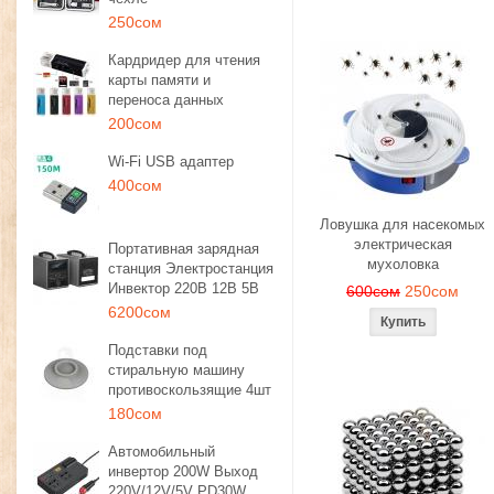
250сом
Кардридер для чтения
карты памяти и
переноса данных
200сом
Wi-Fi USB адаптер
400сом
Ловушка для насекомых
электрическая
Портативная зарядная
мухоловка
станция Электростанция
Инвектор 220В 12В 5В
600сом
250сом
6200сом
Подставки под
стиральную машину
противоскользящие 4шт
180сом
Автомобильный
инвертор 200W Выход
220V/12V/5V PD30W