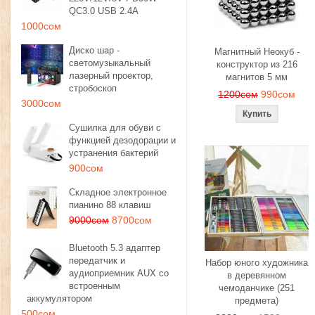
QC3.0 USB 2.4A
1000сом
Диско шар -
Магнитный Неокуб -
светомузыкальный
конструктор из 216
лазерный проектор,
магнитов 5 мм
стробоскоп
1200сом
990сом
3000сом
Сушилка для обуви с
функцией дезодорации и
устранения бактерий
900сом
Складное электронное
пианино 88 клавиш
9000сом
8700сом
Bluetooth 5.3 адаптер
передатчик и
Набор юного художника
аудиоприемник AUX со
в деревянном
встроенным
чемоданчике (251
аккумулятором
предмета)
500сом