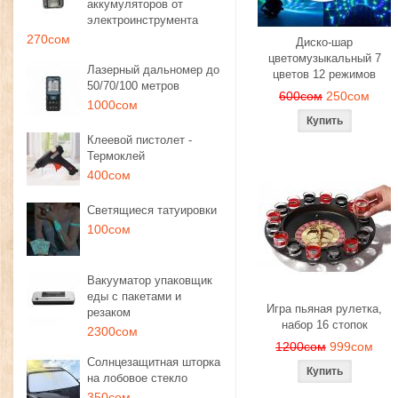
аккумуляторов от
электроинструмента
270сом
Диско-шар
цветомузыкальный 7
Лазерный дальномер до
цветов 12 режимов
50/70/100 метров
600сом
250сом
1000сом
Клеевой пистолет -
Термоклей
400сом
Светящиеся татуировки
100сом
Вакууматор упаковщик
еды с пакетами и
Игра пьяная рулетка,
резаком
набор 16 стопок
2300сом
1200сом
999сом
Солнцезащитная шторка
на лобовое стекло
350сом