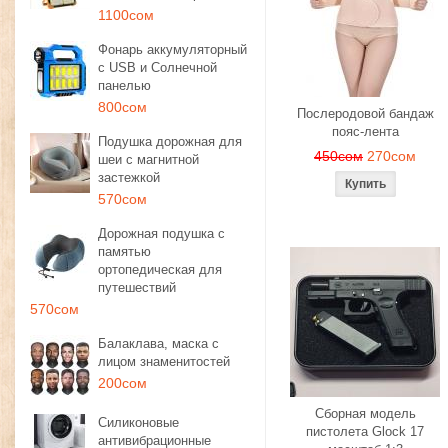
1100сом
Фонарь аккумуляторный
с USB и Солнечной
панелью
800сом
Послеродовой бандаж
пояс-лента
Подушка дорожная для
450сом
270сом
шеи с магнитной
застежкой
570сом
Дорожная подушка с
памятью
ортопедическая для
путешествий
570сом
Балаклава, маска с
лицом знаменитостей
200сом
Сборная модель
Силиконовые
пистолета Glock 17
антивибрационные