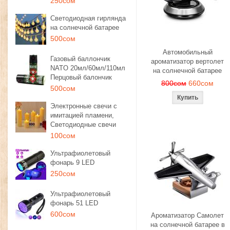
250сом
Светодиодная гирлянда
на солнечной батарее
500сом
Автомобильный
Газовый баллончик
ароматизатор вертолет
NATO 20мл/60мл/110мл
на солнечной батарее
Перцовый балончик
800сом
660сом
500сом
Электронные свечи с
имитацией пламени,
Светодиодные свечи
100сом
Ультрафиолетовый
фонарь 9 LED
250сом
Ультрафиолетовый
фонарь 51 LED
600сом
Ароматизатор Самолет
на солнечной батарее в