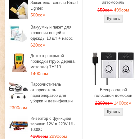
автомобиль
Зажигалка газовая Broad
Lighter.
650сом
499сом
500сом
Вакуумный пакет для
хранения вещей и
одежды 10 шт + насос
620сом
Детектор скрытой
проводки (труб, дерева,
металла) TH210
1400сом
Пароочиститель
отпариватель
Беспроводной
парогенератор для
голосовой домофон
уборки и дезинфекции
2200сом
1400сом
2300сом
Инвертор с функцией
зарядки 12V в 220V UL-
1000C
4100сом
2990сом