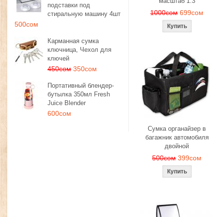
масштаб 1:3
подставки под
1000сом
699сом
стиральную машину 4шт
500сом
Карманная сумка
ключница, Чехол для
ключей
450сом
350сом
Портативный блендер-
бутылка 350мл Fresh
Juice Blender
600сом
Сумка органайзер в
багажник автомобиля
двойной
500сом
399сом