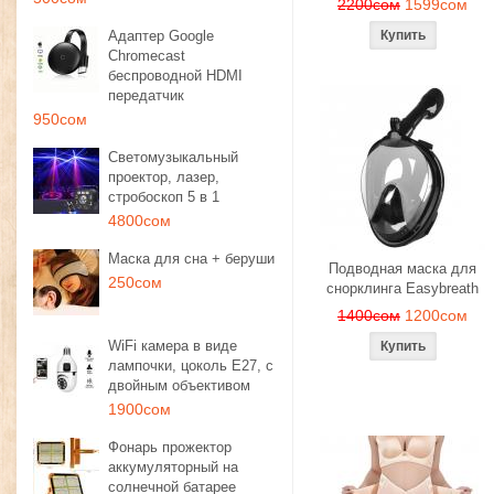
2200сом
1599сом
Адаптер Google
Chromecast
беспроводной HDMI
передатчик
950сом
Светомузыкальный
проектор, лазер,
стробоскоп 5 в 1
4800сом
Маска для сна + беруши
Подводная маска для
250сом
снорклинга Easybreath
1400сом
1200сом
WiFi камера в виде
лампочки, цоколь E27, с
двойным объективом
1900сом
Фонарь прожектор
аккумуляторный на
солнечной батарее