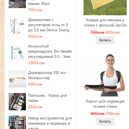
машин 48шт
700сом
Дермаштамп с
Коврик для пикника и
регулятором иглы от 0
пляжа с фольгой 2мх2м
до 3,0 мм Derma Stamp
700сом
600сом
550сом
Игольчатый
микронидлинг Bio Needle
регулируемый 0.5 - 3мм
1000сом
Дермароллер 192 игл -
Мезороллер
500сом
Паяльник - Набор для
пайки
Корсет для коррекции
осанки спины
450сом
900сом
799сом
Набор инструментов для
маникюра и педикюра в
чехле