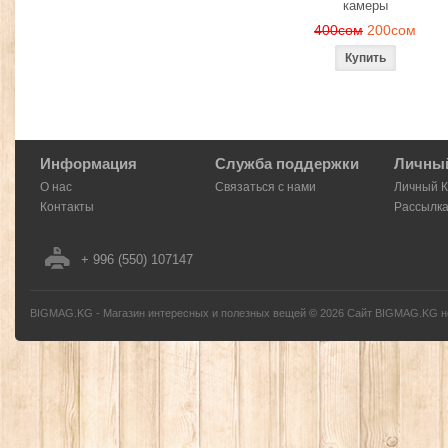
камеры
400сом
200сом
Информация
Служба поддержки
Личный
О нас
Связаться с нами
Личный 
Контакты
Рассылк
+ 996 (550) 107147
BIGMAG.KG - Магазин интересных и полезных вещей
©
2026
Сайт BIGMAG.KG но
без письменного разрешения автора - запрещено, и будет преследоваться по з