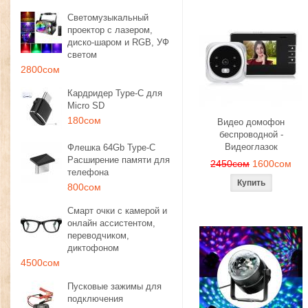
Светомузыкальный
проектор с лазером,
диско-шаром и RGB, УФ
светом
2800сом
Кардридер Type-C для
Micro SD
180сом
Видео домофон
беспроводной -
Видеоглазок
Флешка 64Gb Type-C
Расширение памяти для
2450сом
1600сом
телефона
800сом
Смарт очки с камерой и
онлайн ассистентом,
переводчиком,
диктофоном
4500сом
Пусковые зажимы для
подключения