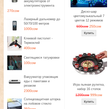
аккумуляторов от
электроинструмента
270сом
Диско-шар
цветомузыкальный 7
Лазерный дальномер до
цветов 12 режимов
50/70/100 метров
600сом
250сом
1000сом
Клеевой пистолет -
Термоклей
400сом
Светящиеся татуировки
100сом
Вакууматор упаковщик
еды с пакетами и
Игра пьяная рулетка,
резаком
набор 16 стопок
2300сом
1200сом
999сом
Солнцезащитная шторка
на лобовое стекло
350сом