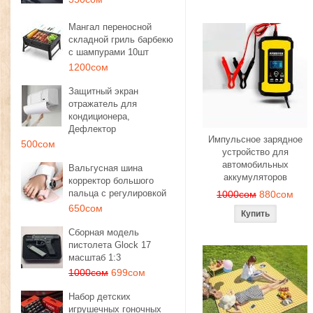
Мангал переносной
складной гриль барбекю
с шампурами 10шт
1200сом
Защитный экран
отражатель для
кондиционера,
Дефлектор
Импульсное зарядное
500сом
устройство для
автомобильных
Вальгусная шина
аккумуляторов
корректор большого
пальца с регулировкой
1000сом
880сом
650сом
Сборная модель
пистолета Glock 17
масштаб 1:3
1000сом
699сом
Набор детских
игрушечных гоночных