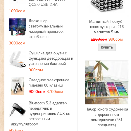
QC3.0 USB 2.4A
1000сом
Диско шар -
Магнитный Неокуб -
светомузыкальный
конструктор из 216
лазерный проектор,
магнитов 5 мм
стробоскоп
1200сом
990сом
3000сом
Сушилка для обуви с
функцией дезодорации и
устранения бактерий
900сом
Складное электронное
пианино 88 клавиш
9000сом
8700сом
Bluetooth 5.3 адаптер
передатчик и
Набор юного художника
аудиоприемник AUX со
в деревянном
встроенным
чемоданчике (251
аккумулятором
предмета)
500сом