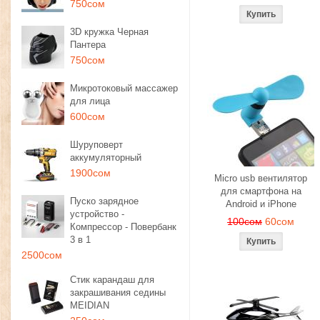
750сом
3D кружка Черная
Пантера
750сом
Микротоковый массажер
для лица
600сом
Шуруповерт
аккумуляторный
1900сом
Micro usb вентилятор
для смартфона на
Пуско зарядное
Android и iPhone
устройство -
100сом
60сом
Компрессор - Повербанк
3 в 1
2500сом
Стик карандаш для
закрашивания седины
MEIDIAN