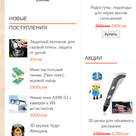
1350сом
1190сом
1000сом
Ледоступы, ледоходы
для обуви против
НОВЫЕ
скольжения
260сом
240сом
ПОСТУПЛЕНИЯ
Защитный колпачок для
газовой плиты, защита
от детей
АКЦИИ
40сом
Мини настольный
теннис (Пинг-понг) -
игровой набор
1800сом
Умные очки AIMB-S1 с
камерой и ИИ-
ассистентом
3000сом
3D ручка для объемного
3D кружка Чудо
рисования
Женщина
1350сом
1190сом