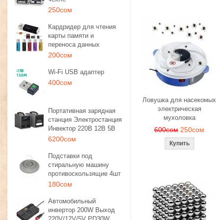
250сом
Кардридер для чтения
карты памяти и
переноса данных
200сом
Wi-Fi USB адаптер
400сом
Ловушка для насекомых
электрическая
Портативная зарядная
мухоловка
станция Электростанция
Инвектор 220В 12В 5В
600сом
250сом
6200сом
Подставки под
стиральную машину
противоскользящие 4шт
180сом
Автомобильный
инвертор 200W Выход
220V/12V/5V PD30W