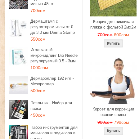
машин 48шт
700сом
Дермаштамп с
Коврик для пикника и
регулятором иглы от 0
пляжа с фольгой 2мх2м
до 3,0 мм Derma Stamp
700сом
600сом
550сом
Игольчатый
микронидлинг Bio Needle
регулируемый 0.5 - 3мм
1000сом
Дермароллер 192 игл -
Мезороллер
500сом
Паяльник - Набор для
пайки
Корсет для коррекции
осанки спины
450сом
900сом
799сом
Набор инструментов для
маникюра и педикюра в
чехле