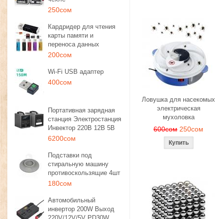
250сом
Кардридер для чтения
карты памяти и
переноса данных
200сом
Wi-Fi USB адаптер
400сом
Ловушка для насекомых
электрическая
Портативная зарядная
мухоловка
станция Электростанция
Инвектор 220В 12В 5В
600сом
250сом
6200сом
Подставки под
стиральную машину
противоскользящие 4шт
180сом
Автомобильный
инвертор 200W Выход
220V/12V/5V PD30W