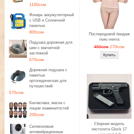
1100сом
Фонарь аккумуляторный
с USB и Солнечной
панелью
800сом
Послеродовой бандаж
пояс-лента
Подушка дорожная для
450сом
270сом
шеи с магнитной
застежкой
570сом
Дорожная подушка с
памятью
ортопедическая для
путешествий
570сом
Балаклава, маска с
лицом знаменитостей
200сом
Сборная модель
Силиконовые
пистолета Glock 17
антивибрационные