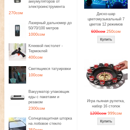
аккумуляторов от
электроинструмента
270сом
Диско-шар
цветомузыкальный 7
Лазерный дальномер до
цветов 12 режимов
50/70/100 метров
600сом
250сом
1000сом
Клеевой пистолет -
Термоклей
400сом
Светящиеся татуировки
100сом
Вакууматор упаковщик
еды с пакетами и
Игра пьяная рулетка,
резаком
набор 16 стопок
2300сом
1200сом
999сом
Солнцезащитная шторка
на лобовое стекло
350сом