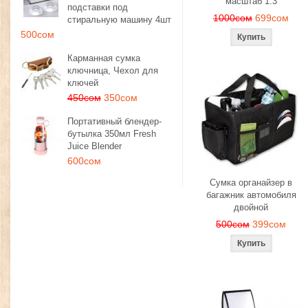
масштаб 1:3
подставки под
1000сом
699сом
стиральную машину 4шт
500сом
Карманная сумка
ключница, Чехол для
ключей
450сом
350сом
Портативный блендер-
бутылка 350мл Fresh
Juice Blender
600сом
Сумка органайзер в
багажник автомобиля
двойной
500сом
399сом