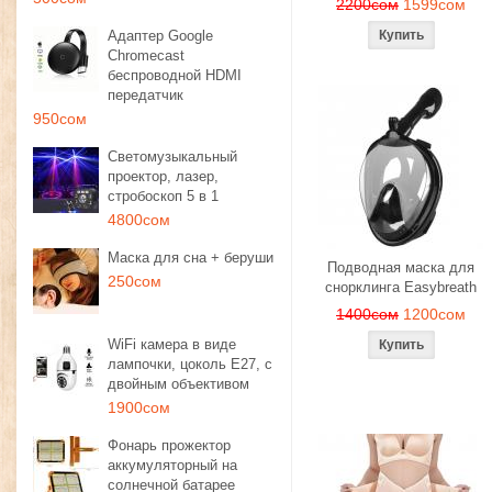
2200сом
1599сом
Адаптер Google
Chromecast
беспроводной HDMI
передатчик
950сом
Светомузыкальный
проектор, лазер,
стробоскоп 5 в 1
4800сом
Маска для сна + беруши
Подводная маска для
250сом
снорклинга Easybreath
1400сом
1200сом
WiFi камера в виде
лампочки, цоколь E27, с
двойным объективом
1900сом
Фонарь прожектор
аккумуляторный на
солнечной батарее