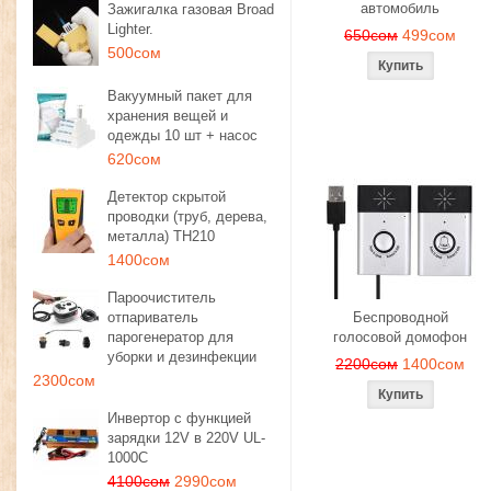
автомобиль
Зажигалка газовая Broad
Lighter.
650сом
499сом
500сом
Вакуумный пакет для
хранения вещей и
одежды 10 шт + насос
620сом
Детектор скрытой
проводки (труб, дерева,
металла) TH210
1400сом
Пароочиститель
отпариватель
Беспроводной
парогенератор для
голосовой домофон
уборки и дезинфекции
2200сом
1400сом
2300сом
Инвертор с функцией
зарядки 12V в 220V UL-
1000C
4100сом
2990сом