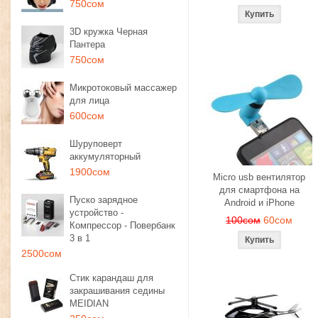
750сом
3D кружка Черная
Пантера
750сом
Микротоковый массажер
для лица
600сом
Шуруповерт
аккумуляторный
1900сом
Micro usb вентилятор
для смартфона на
Пуско зарядное
Android и iPhone
устройство -
100сом
60сом
Компрессор - Повербанк
3 в 1
2500сом
Стик карандаш для
закрашивания седины
MEIDIAN