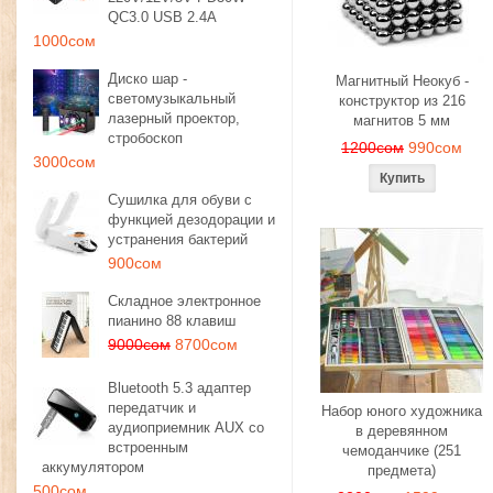
QC3.0 USB 2.4A
1000сом
Диско шар -
Магнитный Неокуб -
светомузыкальный
конструктор из 216
лазерный проектор,
магнитов 5 мм
стробоскоп
1200сом
990сом
3000сом
Сушилка для обуви с
функцией дезодорации и
устранения бактерий
900сом
Складное электронное
пианино 88 клавиш
9000сом
8700сом
Bluetooth 5.3 адаптер
передатчик и
Набор юного художника
аудиоприемник AUX со
в деревянном
встроенным
чемоданчике (251
аккумулятором
предмета)
500сом