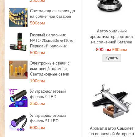
250сом
Светодиодная гирлянда
на солнечной батарее
500сом
Автомобильный
Газовый баллончик
ароматизатор вертолет
NATO 20мл/60мл/110мл
на солнечной батарее
Перцовый балончик
800сом
660сом
500сом
Электронные свечи с
имитацией пламени,
Светодиодные свечи
100сом
Ультрафиолетовый
фонарь 9 LED
250сом
Ультрафиолетовый
фонарь 51 LED
600сом
Ароматизатор Самолет
на солнечной батарее в