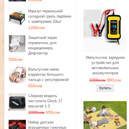
Мангал переносной
складной гриль барбекю
с шампурами 10шт
1200сом
Защитный экран
отражатель для
кондиционера,
Дефлектор
Импульсное зарядное
500сом
устройство для
автомобильных
Вальгусная шина
аккумуляторов
корректор большого
пальца с регулировкой
1000сом
880сом
650сом
Сборная модель
пистолета Glock 17
масштаб 1:3
1000сом
699сом
Набор детских
игрушечных гоночных