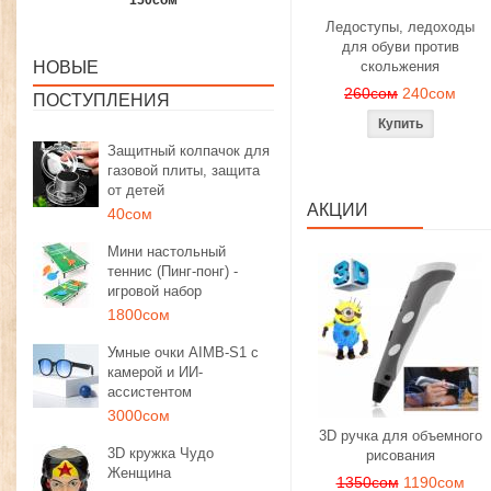
1350сом
1190сом
1000сом
Ледоступы, ледоходы
для обуви против
НОВЫЕ
скольжения
260сом
240сом
ПОСТУПЛЕНИЯ
Защитный колпачок для
газовой плиты, защита
от детей
АКЦИИ
40сом
Мини настольный
теннис (Пинг-понг) -
игровой набор
1800сом
Умные очки AIMB-S1 с
камерой и ИИ-
ассистентом
3000сом
3D ручка для объемного
3D кружка Чудо
рисования
Женщина
1350сом
1190сом