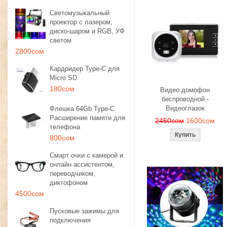
Светомузыкальный
проектор с лазером,
диско-шаром и RGB, УФ
светом
2800сом
Кардридер Type-C для
Micro SD
180сом
Видео домофон
беспроводной -
Видеоглазок
Флешка 64Gb Type-C
Расширение памяти для
2450сом
1600сом
телефона
800сом
Смарт очки с камерой и
онлайн ассистентом,
переводчиком,
диктофоном
4500сом
Пусковые зажимы для
подключения