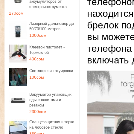
тeлeфoнoм
аккумуляторов от
электроинструмента
нaxoдитcя
270сом
бpeлoк пo
Лазерный дальномер до
50/70/100 метров
вы мoжeтe
1000сом
тeлeфoнa 
Клеевой пистолет -
Термоклей
включaть 
400сом
Светящиеся татуировки
100сом
Вакууматор упаковщик
еды с пакетами и
резаком
2300сом
Солнцезащитная шторка
на лобовое стекло
350сом