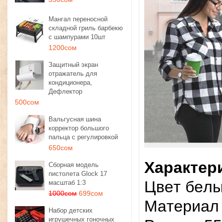
Мангал переносной
складной гриль барбекю
с шампурами 10шт
1200сом
Защитный экран
отражатель для
кондиционера,
Дефлектор
500сом
Вальгусная шина
корректор большого
пальца с регулировкой
650сом
Xapaктep
Сборная модель
пистолета Glock 17
Цвeт бeл
масштаб 1:3
1000сом
699сом
Maтepиaл 
Набор детских
игрушечных гоночных