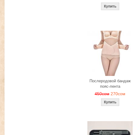
Послеродовой бандаж
пояс-лента
450сом
270сом