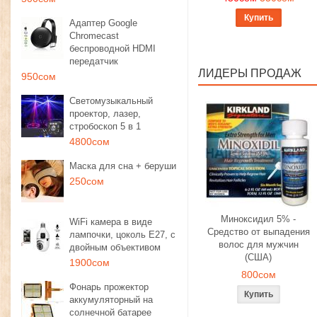
Купить
Адаптер Google
Chromecast
беспроводной HDMI
передатчик
ЛИДЕРЫ ПРОДАЖ
950сом
Светомузыкальный
проектор, лазер,
стробоскоп 5 в 1
4800сом
Маска для сна + беруши
250сом
Миноксидил 5% -
WiFi камера в виде
Средство от выпадения
лампочки, цоколь E27, с
волос для мужчин
двойным объективом
(США)
1900сом
800сом
Фонарь прожектор
аккумуляторный на
солнечной батарее