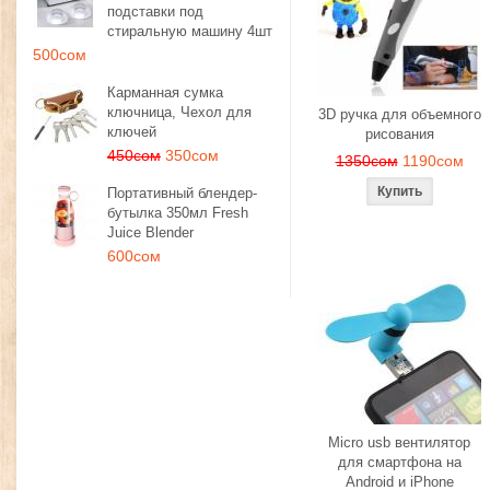
подставки под
стиральную машину 4шт
500сом
Карманная сумка
ключница, Чехол для
3D ручка для объемного
ключей
рисования
450сом
350сом
1350сом
1190сом
Портативный блендер-
бутылка 350мл Fresh
Juice Blender
600сом
Micro usb вентилятор
для смартфона на
Android и iPhone