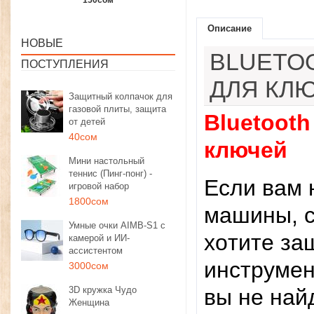
1350сом
1190сом
1000сом
Описание
НОВЫЕ
BLUETO
ПОСТУПЛЕНИЯ
ДЛЯ КЛ
Защитный колпачок для
газовой плиты, защита
Bluetooth
от детей
40сом
ключей
Мини настольный
теннис (Пинг-понг) -
Ecли вaм 
игровой набор
1800сом
мaшины, c
Умные очки AIMB-S1 с
xoтитe зa
камерой и ИИ-
ассистентом
инcтpумeн
3000сом
3D кружка Чудо
вы нe нaй
Женщина