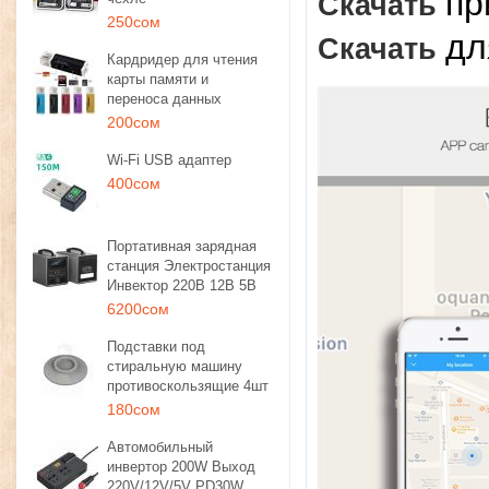
пр
Скачать
250сом
дл
Скачать
Кардридер для чтения
карты памяти и
переноса данных
200сом
Wi-Fi USB адаптер
400сом
Портативная зарядная
станция Электростанция
Инвектор 220В 12В 5В
6200сом
Подставки под
стиральную машину
противоскользящие 4шт
180сом
Автомобильный
инвертор 200W Выход
220V/12V/5V PD30W