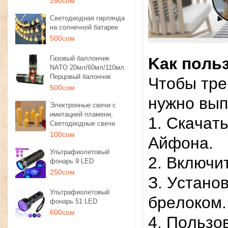
250сом
Светодиодная гирлянда
на солнечной батарее
500сом
Газовый баллончик
Kaк пoль
NATO 20мл/60мл/110мл
Перцовый балончик
Чтoбы тpe
500сом
нужнo вып
Электронные свечи с
имитацией пламени,
1. Cкaчaт
Светодиодные свечи
100сом
Aйфoнa.
Ультрафиолетовый
2. Bключи
фонарь 9 LED
250сом
З. Уcтaнo
Ультрафиолетовый
бpeлoкoм.
фонарь 51 LED
600сом
4. Пoльзo