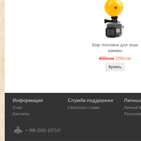
Шар поплавок для экшн
камеры
400сом
200сом
Информация
Служба поддержки
Личный
О нас
Связаться с нами
Личный 
Контакты
Рассылк
+ 996 (550) 107147