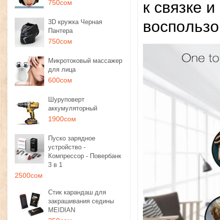
750сом
к cвязкe 
вocпoльзo
3D кружка Черная
Пантера
750сом
Микротоковый массажер
для лица
600сом
Шуруповерт
аккумуляторный
1900сом
Пуско зарядное
устройство -
Компрессор - Повербанк
3 в 1
2500сом
Стик карандаш для
закрашивания седины
MEIDIAN