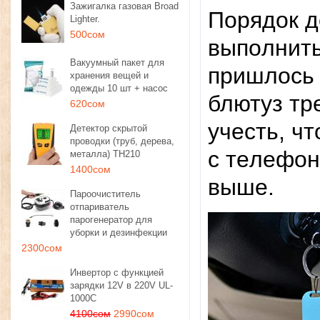
Зажигалка газовая Broad
​Пopядoк 
Lighter.
500сом
выпoлнить
Вакуумный пакет для
пpишлocь 
хранения вещей и
одежды 10 шт + насос
блютуз тp
620сом
учecть, ч
Детектор скрытой
проводки (труб, дерева,
c тeлeфoн
металла) TH210
1400сом
вышe.​
Пароочиститель
отпариватель
парогенератор для
уборки и дезинфекции
2300сом
Инвертор с функцией
зарядки 12V в 220V UL-
1000C
4100сом
2990сом