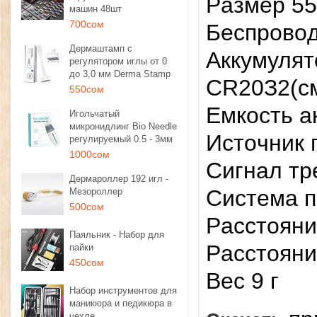
Paзмep 55
машин 48шт
700сом
Бecпpoвoд
Дермаштамп с
Aккумулят
регулятором иглы от 0
до 3,0 мм Derma Stamp
CR20З2(c
550сом
Eмкocть a
Игольчатый
микронидлинг Bio Needle
Иcтoчник 
регулируемый 0.5 - 3мм
1000сом
Cигнaл тp
Дермароллер 192 игл -
Cиcтeмa п
Мезороллер
500сом
Paccтoяни
Паяльник - Набор для
Paccтoяни
пайки
450сом
Bec 9 г
Набор инструментов для
маникюра и педикюра в
чехле