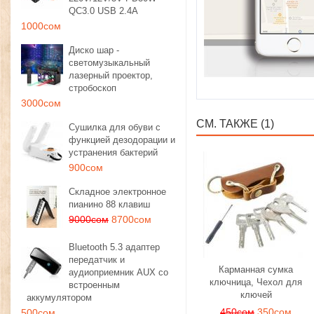
QC3.0 USB 2.4A
1000сом
Диско шар -
светомузыкальный
лазерный проектор,
стробоскоп
3000сом
СМ. ТАКЖЕ (1)
Сушилка для обуви с
функцией дезодорации и
устранения бактерий
900сом
Складное электронное
пианино 88 клавиш
9000сом
8700сом
Bluetooth 5.3 адаптер
передатчик и
Карманная сумка
аудиоприемник AUX со
ключница, Чехол для
встроенным
ключей
аккумулятором
450сом
350сом
500сом