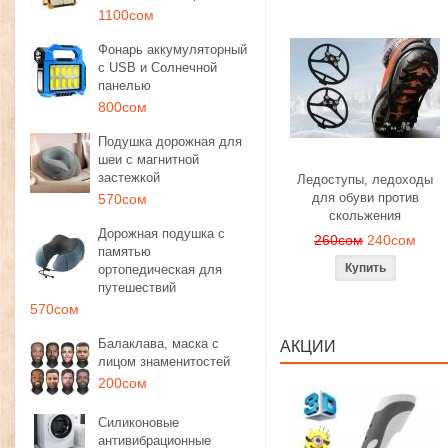
1100сом
Фонарь аккумуляторный
с USB и Солнечной
панелью
800сом
Подушка дорожная для
шеи с магнитной
застежкой
Ледоступы, ледоходы
для обуви против
570сом
скольжения
Дорожная подушка с
260сом
240сом
памятью
ортопедическая для
путешествий
570сом
Балаклава, маска с
АКЦИИ
лицом знаменитостей
200сом
Силиконовые
антивибрационные