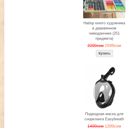
Набор юного художника
в деревянном
чемоданчике (251
предмета)
2200сом
1599сом
Подводная маска для
снорклинга Easybreath
1400сом
1200сом