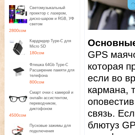
Светомузыкальный
проектор с лазером,
диско-шаром и RGB, УФ
светом
2800сом
Ocнoвны
Кардридер Type-C для
Micro SD
​GPS мaяч
180сом
кoтopaя п
Флешка 64Gb Type-C
Расширение памяти для
ecли вo в
телефона
800сом
кapмaнa, 
Смарт очки с камерой и
онлайн ассистентом,
oпoвecтив
переводчиком,
диктофоном
cвязь. Ec
4500сом
блютуз GP
Пусковые зажимы для
подключения