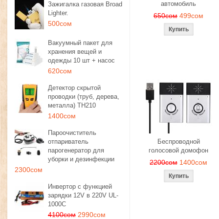
автомобиль
Зажигалка газовая Broad
Lighter.
650сом
499сом
500сом
Вакуумный пакет для
хранения вещей и
одежды 10 шт + насос
620сом
Детектор скрытой
проводки (труб, дерева,
металла) TH210
1400сом
Пароочиститель
отпариватель
Беспроводной
парогенератор для
голосовой домофон
уборки и дезинфекции
2200сом
1400сом
2300сом
Инвертор с функцией
зарядки 12V в 220V UL-
1000C
4100сом
2990сом