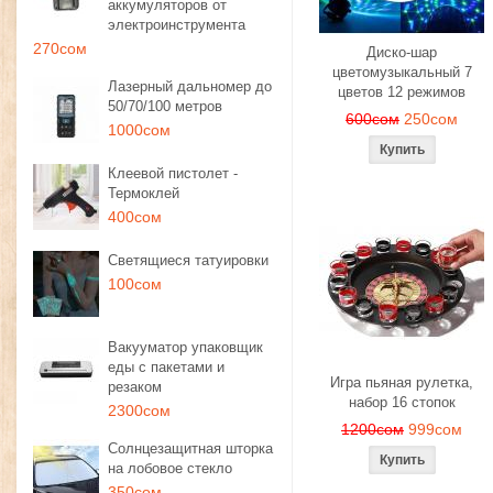
аккумуляторов от
электроинструмента
270сом
Диско-шар
цветомузыкальный 7
Лазерный дальномер до
цветов 12 режимов
50/70/100 метров
600сом
250сом
1000сом
Клеевой пистолет -
Термоклей
400сом
Светящиеся татуировки
100сом
Вакууматор упаковщик
еды с пакетами и
Игра пьяная рулетка,
резаком
набор 16 стопок
2300сом
1200сом
999сом
Солнцезащитная шторка
на лобовое стекло
350сом