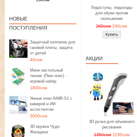
1350сом
1190сом
1000сом
Ледоступы, ледоходы
для обуви против
НОВЫЕ
скольжения
260сом
240сом
ПОСТУПЛЕНИЯ
Защитный колпачок для
газовой плиты, защита
от детей
АКЦИИ
40сом
Мини настольный
теннис (Пинг-понг) -
игровой набор
1800сом
Умные очки AIMB-S1 с
камерой и ИИ-
ассистентом
3000сом
3D ручка для объемного
3D кружка Чудо
рисования
Женщина
1350сом
1190сом