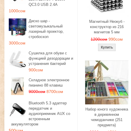
QC3.0 USB 2.4A
1000сом
Диско шар -
Магнитный Неокуб -
светомузыкальный
конструктор из 216
лазерный проектор,
магнитов 5 мм
стробоскоп
1200сом
990сом
3000сом
Сушилка для обуви с
функцией дезодорации и
устранения бактерий
900сом
Складное электронное
пианино 88 клавиш
9000сом
8700сом
Bluetooth 5.3 адаптер
передатчик и
Набор юного художника
аудиоприемник AUX со
в деревянном
встроенным
чемоданчике (251
аккумулятором
предмета)
500сом