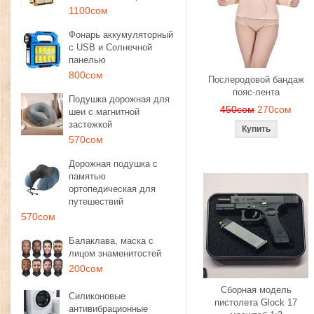
1100сом
Фонарь аккумуляторный
с USB и Солнечной
панелью
800сом
Послеродовой бандаж
пояс-лента
Подушка дорожная для
450сом
270сом
шеи с магнитной
застежкой
570сом
Дорожная подушка с
памятью
ортопедическая для
путешествий
570сом
Балаклава, маска с
лицом знаменитостей
200сом
Сборная модель
Силиконовые
пистолета Glock 17
антивибрационные