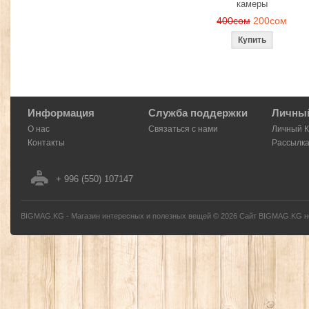
камеры
400сом
200сом
Информация
Служба поддержки
Личный
О нас
Связаться с нами
Личный 
Контакты
Рассылк
+ 996 (550) 107147
BIGMAG.KG - Магазин интересных и полезных вещей
©
2026
Сайт BIGMAG.KG но
без письменного разрешения автора - запрещено, и будет преследоваться по з