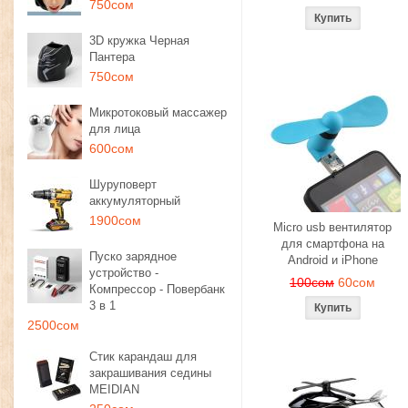
750сом
3D кружка Черная
Пантера
750сом
Микротоковый массажер
для лица
600сом
Шуруповерт
аккумуляторный
1900сом
Micro usb вентилятор
для смартфона на
Пуско зарядное
Android и iPhone
устройство -
100сом
60сом
Компрессор - Повербанк
3 в 1
2500сом
Стик карандаш для
закрашивания седины
MEIDIAN