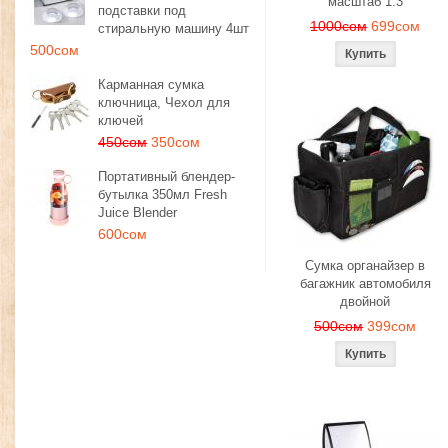
масштаб 1:3
подставки под
1000сом
699сом
стиральную машину 4шт
500сом
Карманная сумка
ключница, Чехол для
ключей
450сом
350сом
Портативный блендер-
бутылка 350мл Fresh
Juice Blender
600сом
Сумка органайзер в
багажник автомобиля
двойной
500сом
399сом