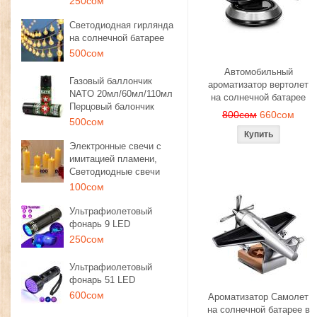
250сом
Светодиодная гирлянда
на солнечной батарее
500сом
Автомобильный
Газовый баллончик
ароматизатор вертолет
NATO 20мл/60мл/110мл
на солнечной батарее
Перцовый балончик
800сом
660сом
500сом
Электронные свечи с
имитацией пламени,
Светодиодные свечи
100сом
Ультрафиолетовый
фонарь 9 LED
250сом
Ультрафиолетовый
фонарь 51 LED
600сом
Ароматизатор Самолет
на солнечной батарее в