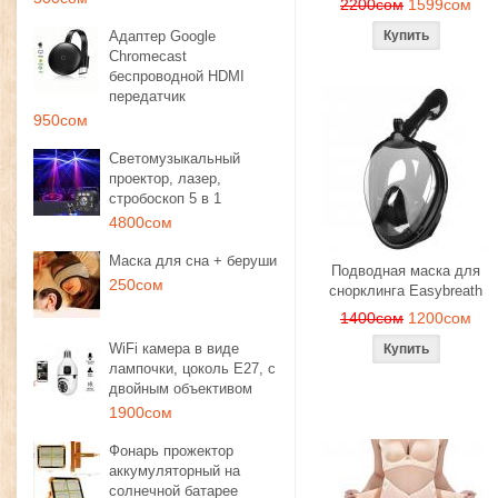
2200сом
1599сом
Адаптер Google
Chromecast
беспроводной HDMI
передатчик
950сом
Светомузыкальный
проектор, лазер,
стробоскоп 5 в 1
4800сом
Маска для сна + беруши
Подводная маска для
250сом
снорклинга Easybreath
1400сом
1200сом
WiFi камера в виде
лампочки, цоколь E27, с
двойным объективом
1900сом
Фонарь прожектор
аккумуляторный на
солнечной батарее