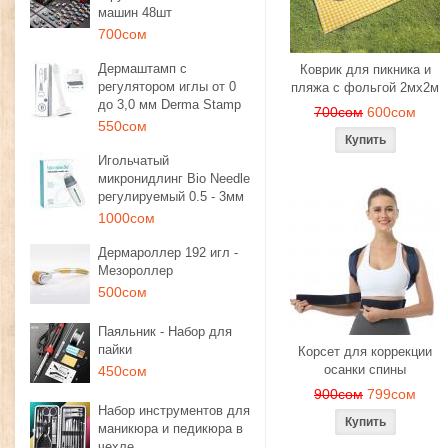
машин 48шт
700сом
Дермаштамп с
Коврик для пикника и
регулятором иглы от 0
пляжа с фольгой 2мх2м
до 3,0 мм Derma Stamp
700сом
600сом
550сом
Игольчатый
микронидлинг Bio Needle
регулируемый 0.5 - 3мм
1000сом
Дермароллер 192 игл -
Мезороллер
500сом
Паяльник - Набор для
пайки
Корсет для коррекции
осанки спины
450сом
900сом
799сом
Набор инструментов для
маникюра и педикюра в
чехле