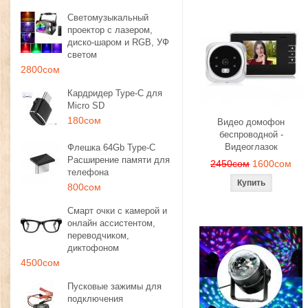
Светомузыкальный
проектор с лазером,
диско-шаром и RGB, УФ
светом
2800сом
Кардридер Type-C для
Micro SD
180сом
Видео домофон
беспроводной -
Видеоглазок
Флешка 64Gb Type-C
Расширение памяти для
2450сом
1600сом
телефона
800сом
Смарт очки с камерой и
онлайн ассистентом,
переводчиком,
диктофоном
4500сом
Пусковые зажимы для
подключения