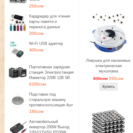
250сом
Кардридер для чтения
карты памяти и
переноса данных
200сом
Wi-Fi USB адаптер
400сом
Ловушка для насекомых
электрическая
Портативная зарядная
мухоловка
станция Электростанция
Инвектор 220В 12В 5В
600сом
250сом
6200сом
Подставки под
стиральную машину
противоскользящие 4шт
180сом
Автомобильный
инвертор 200W Выход
220V/12V/5V PD30W