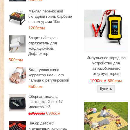
Мангал переносной
складной гриль барбекю
с шампурами 10шт
1200сом
Защитный экран
отражатель для
кондиционера,
Дефлектор
Импульсное зарядное
500сом
устройство для
автомобильных
Вальгусная шина
аккумуляторов
корректор большого
пальца с регулировкой
1000сом
880сом
650сом
Сборная модель
пистолета Glock 17
масштаб 1:3
1000сом
699сом
Набор детских
игрушечных гоночных