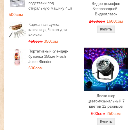
подставки под
Видео домофон
стиральную машину 4шт
беспроводной -
Видеоглазок
500сом
2450сом
1600сом
Карманная сумка
ключница, Чехол для
ключей
450сом
350сом
Портативный блендер-
бутылка 350мл Fresh
Juice Blender
600сом
Диско-шар
цветомузыкальный 7
цветов 12 режимов
600сом
250сом