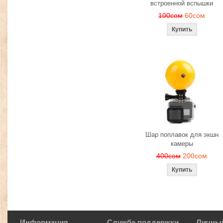
встроенной вспышки
100сом
60сом
Шар поплавок для экшн
камеры
400сом
200сом
Информация
Служба поддержки
Личный