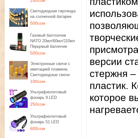
пластиком
250сом
использов
Светодиодная гирлянда
на солнечной батарее
позволяющ
500сом
творчески
Газовый баллончик
NATO 20мл/60мл/110мл
Перцовый балончик
присмотра
500сом
версии ст
Электронные свечи с
имитацией пламени,
стержня –
Светодиодные свечи
100сом
пластик. 
Ультрафиолетовый
которое в
фонарь 9 LED
250сом
нагревает
Ультрафиолетовый
фонарь 51 LED
600сом