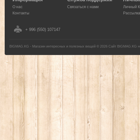
О нас
Связаться с нами
Личный 
Контакты
Рассылк
+ 996 (550) 107147
BIGMAG.KG - Магазин интересных и полезных вещей
©
2026
Сайт BIGMAG.KG но
без письменного разрешения автора - запрещено, и будет преследоваться по з