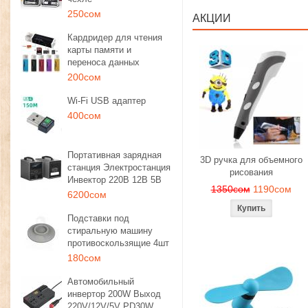
250сом
АКЦИИ
Кардридер для чтения
карты памяти и
переноса данных
200сом
Wi-Fi USB адаптер
400сом
Портативная зарядная
3D ручка для объемного
станция Электростанция
рисования
Инвектор 220В 12В 5В
1350сом
1190сом
6200сом
Подставки под
стиральную машину
противоскользящие 4шт
180сом
Автомобильный
инвертор 200W Выход
220V/12V/5V PD30W