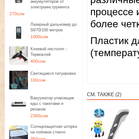
аккумуляторов от
электроинструмента
процессе 
270сом
более че
Лазерный дальномер до
50/70/100 метров
1000сом
Пластик д
Клеевой пистолет -
(температ
Термоклей
400сом
Светящиеся татуировки
100сом
СМ. ТАКЖЕ (2)
Вакууматор упаковщик
еды с пакетами и
резаком
2300сом
Солнцезащитная шторка
на лобовое стекло
350сом