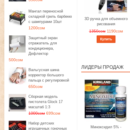
Мангал переносной
складной гриль барбекю
3D ручка для объемного
с шампурами 10шт
рисования
1200сом
1350сом
1190сом
Защитный экран
Купить
отражатель для
кондиционера,
Дефлектор
500сом
ЛИДЕРЫ ПРОДАЖ
Вальгусная шина
корректор большого
пальца с регулировкой
650сом
Сборная модель
пистолета Glock 17
масштаб 1:3
1000сом
699сом
Набор детских
Миноксидил 5% -
игрушечных гоночных