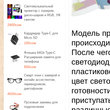
Светомузыкальный
проектор с лазером,
диско-шаром и RGB, УФ
светом
2800сом
Модель пр
Кардридер Type-C для
Micro SD
происходи
180сом
После чег
Флешка 64Gb Type-C
Расширение памяти для
светодиод
телефона
800сом
пластиков
Смарт очки с камерой и
цвет свет
онлайн ассистентом,
переводчиком,
готовност
диктофоном
4500сом
приступат
Пусковые зажимы для
подключения
различные