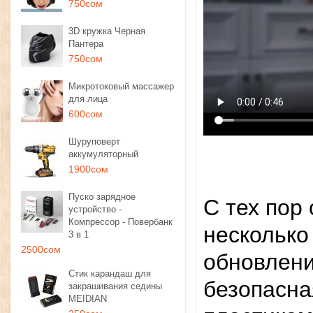
750сом
3D кружка Черная
Пантера
750сом
Микротоковый массажер
для лица
600сом
Шуруповерт
аккумуляторный
1900сом
Пуско зарядное
С тех пор
устройство -
Компрессор - Повербанк
несколько
3 в 1
2500сом
обновлени
Стик карандаш для
безопасна
закрашивания седины
MEIDIAN