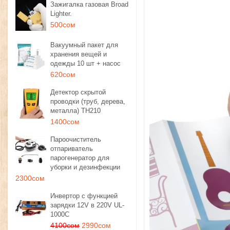
Зажигалка газовая Broad
Lighter.
500сом
Вакуумный пакет для
хранения вещей и
одежды 10 шт + насос
620сом
Детектор скрытой
проводки (труб, дерева,
металла) TH210
1400сом
Пароочиститель
отпариватель
парогенератор для
уборки и дезинфекции
2300сом
Инвертор с функцией
зарядки 12V в 220V UL-
1000C
4100сом
2990сом