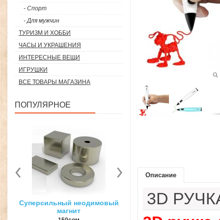
- Спорт
- Для мужчин
ТУРИЗМ И ХОББИ
ЧАСЫ И УКРАШЕНИЯ
ИНТЕРЕСНЫЕ ВЕЩИ
ИГРУШКИ
ВСЕ ТОВАРЫ МАГАЗИНА
ПОПУЛЯРНОЕ
Описание
3D РУЧК
вый
3D ручка для объемного
Загуститель волос Toppi
рисования
27гр