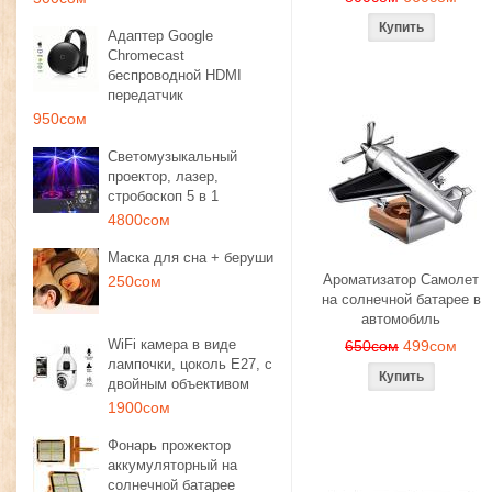
Адаптер Google
Chromecast
беспроводной HDMI
передатчик
950сом
Светомузыкальный
проектор, лазер,
стробоскоп 5 в 1
4800сом
Маска для сна + беруши
Ароматизатор Самолет
250сом
на солнечной батарее в
автомобиль
WiFi камера в виде
650сом
499сом
лампочки, цоколь E27, с
двойным объективом
1900сом
Фонарь прожектор
аккумуляторный на
солнечной батарее