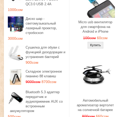
QC3.0 USB 2.4A
1000сом
Диско шар -
Micro usb вентилятор
светомузыкальный
для смартфона на
лазерный проектор,
Android и iPhone
стробоскоп
100сом
60сом
3000сом
Сушилка для обуви с
функцией дезодорации и
устранения бактерий
900сом
Складное электронное
пианино 88 клавиш
9000сом
8700сом
Bluetooth 5.3 адаптер
передатчик и
Автомобильный
аудиоприемник AUX со
ароматизатор вертолет
встроенным
на солнечной батарее
аккумулятором
800сом
660сом
500сом