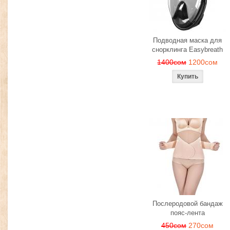
Подводная маска для
снорклинга Easybreath
1400сом
1200сом
Послеродовой бандаж
пояс-лента
450сом
270сом