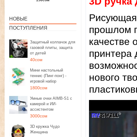
3D ручка 
1350сом
1190сом
1000сом
Рисующая 
НОВЫЕ
прошлом г
ПОСТУПЛЕНИЯ
качестве 
Защитный колпачок для
газовой плиты, защита
принтера 
от детей
40сом
возможнос
Мини настольный
нового тв
теннис (Пинг-понг) -
игровой набор
пластиков
1800сом
Умные очки AIMB-S1 с
камерой и ИИ-
ассистентом
3000сом
3D кружка Чудо
Женщина