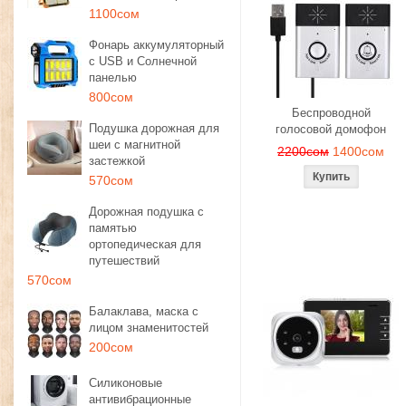
1100сом
Фонарь аккумуляторный
с USB и Солнечной
панелью
800сом
Беспроводной
Подушка дорожная для
голосовой домофон
шеи с магнитной
2200сом
1400сом
застежкой
570сом
Дорожная подушка с
памятью
ортопедическая для
путешествий
570сом
Балаклава, маска с
лицом знаменитостей
200сом
Силиконовые
антивибрационные