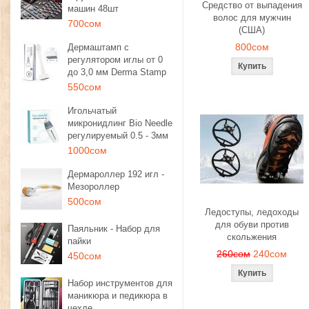
Средство от выпадения
машин 48шт
волос для мужчин
700сом
(США)
800сом
Дермаштамп с
регулятором иглы от 0
до 3,0 мм Derma Stamp
550сом
Игольчатый
микронидлинг Bio Needle
регулируемый 0.5 - 3мм
1000сом
Дермароллер 192 игл -
Мезороллер
500сом
Ледоступы, ледоходы
для обуви против
Паяльник - Набор для
скольжения
пайки
260сом
240сом
450сом
Набор инструментов для
маникюра и педикюра в
чехле