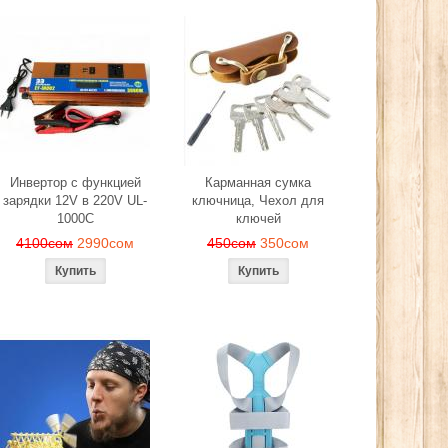
Инвертор с функцией
Карманная сумка
зарядки 12V в 220V UL-
ключница, Чехол для
1000C
ключей
4100сом
2990сом
450сом
350сом