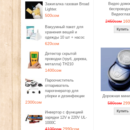
Видео дом
Зажигалка газовая Broad
беспроводн
Lighter.
Видеоглаз
500сом
2450сом
16
Вакуумный пакет для
хранения вещей и
одежды 10 шт + насос
620сом
Детектор скрытой
проводки (труб, дерева,
металла) TH210
1400сом
Пароочиститель
отпариватель
парогенератор для
уборки и дезинфекции
Дорожная мини
2300сом
580сом
29
Инвертор с функцией
зарядки 12V в 220V UL-
1000C
4100сом
2990сом