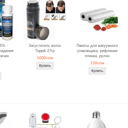
5% -
Загуститель волос
Пакеты для вакуумного
падения
Toppik 27гр
упаковщика, рифленая
ужчин
пленка, рулон
1000сом
130сом
ля объемного
Загуститель волос Toppik
Наборы свече
вания
27гр
роз для ром