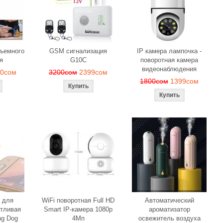
веч
м
1190сом
1000сом
150
бъемного
GSM сигнализация
IP камера лампочка -
я
G10C
поворотная камера
видеонаблюдения
90сом
3200сом
2399сом
1800сом
1399сом
 для
WiFi поворотная Full HD
Автоматический
тливая
Smart IP-камера 1080p
ароматизатор
ng Dog
4Мп
освежитель воздуха