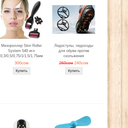
Мезороллер Skin Roller
Ледоступы, ледоходы
System 540 игл
для обуви против
0,3/0,5/0,75/1/1,5/1,75мм
скольжения
300сом
260сом
240сом
й, лепестков
Эспандер фитнес резинка
Ледоступы, ле
антического
тренажер (средняя нагрузка)
обуви против 