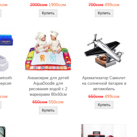
9сом
2000сом
1900сом
700сом
499сом
etooth
Акваковрик для детей
Ароматизатор Самолет
ерсия
AquaDoodle для
на солнечной батарее в
рисования водой с 2
автомобиль
маркерами 80х60см
0сом
650сом
499сом
650сом
550сом