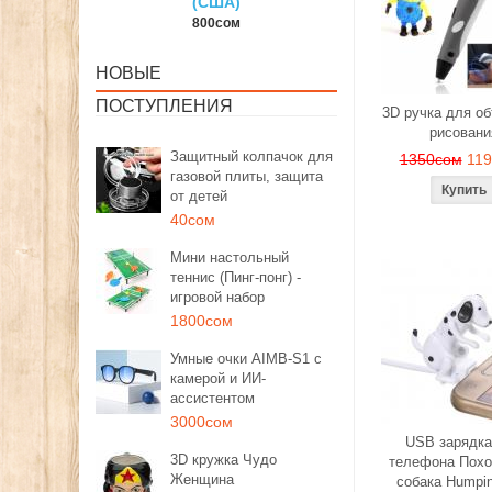
США)
150сом
1350со
00сом
НОВЫЕ
ПОСТУПЛЕНИЯ
3D ручка для о
рисовани
Защитный колпачок для
1350сом
11
газовой плиты, защита
от детей
40сом
Мини настольный
теннис (Пинг-понг) -
игровой набор
1800сом
Умные очки AIMB-S1 с
камерой и ИИ-
ассистентом
3000сом
USB зарядка
3D кружка Чудо
телефона Похо
Женщина
собака Humpi