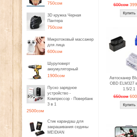
750сом
600сом
39
3D кружка Черная
Пантера
750сом
Микротоковый массажер
для лица
600сом
Шуруповерт
аккумуляторный
1900сом
Автосканер Blu
OBD ELM327 в
Пуско зарядное
1.5/2.1
устройство -
650сом
60
Компрессор - Повербанк
3 в 1
2500сом
Стик карандаш для
закрашивания седины
MEIDIAN