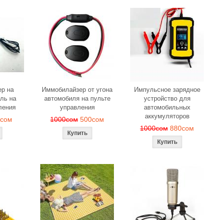
р на
Иммобилайзер от угона
Импульсное зарядное
ль на
автомобиля на пульте
устройство для
ления
управления
автомобильных
аккумуляторов
0сом
1000сом
500сом
1000сом
880сом