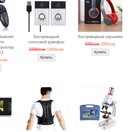
luetooth
Беспроводной
Беспроводные наушники
ля
голосовой домофон
500сом
399сом
троллер
2200сом
1400сом
X3
9сом