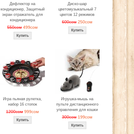
Дефлектор на
Диско-шар
кондиционер, Защитный
цветомузыкальный 7
экран отражатель для
цветов 12 режимов
кондиционера
600сом
250сом
550сом
499сом
Игра пьяная рулетка,
Игрушка-мышь на
набор 16 стопок
пульте дистанционного
управления для кошки
1200сом
999сом
300сом
199сом