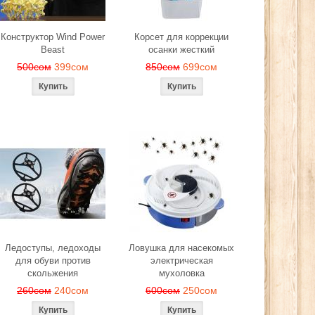
Конструктор Wind Power
Корсет для коррекции
Beast
осанки жесткий
500сом
399сом
850сом
699сом
Ледоступы, ледоходы
Ловушка для насекомых
для обуви против
электрическая
скольжения
мухоловка
260сом
240сом
600сом
250сом