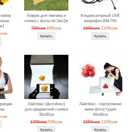
 набор
Коврик для пикника и
Конденсаторный USB
енные
пляжа с фольгой 2мх2м
микрофон BM-750
5в1
700сом
600сом
1800сом
1199сом
9сом
ррекции
Лайтбокс (фотобокс)
Лайтбокс - портативная
ины
для предметной съемки
мини фотостудия
30x30см
40x40см
9сом
1200сом
599сом
1550сом
1199сом