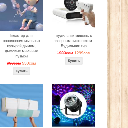
Бластер для
Будильник мишень с
наполнения мыльных
лазерным пистолетом -
пузырей дымом,
Будильник тир
дымовые мыльные
1900сом
1299сом
пузыри
990сом
550сом