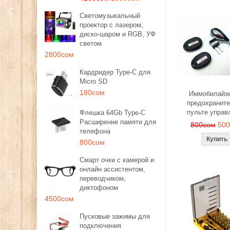
Светомузыкальный
проектор с лазером,
диско-шаром и RGB, УФ
светом
2800сом
Кардридер Type-C для
Micro SD
180сом
Иммобилайзе
предохраните
пульте управ
Флешка 64Gb Type-C
Расширение памяти для
800сом
50
телефона
800сом
Смарт очки с камерой и
онлайн ассистентом,
переводчиком,
диктофоном
4500сом
Пусковые зажимы для
подключения