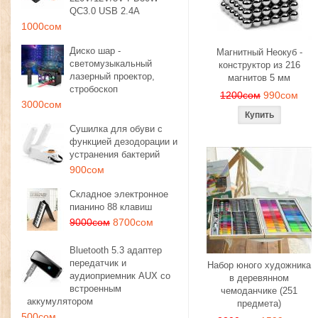
QC3.0 USB 2.4A
1000сом
Диско шар -
Магнитный Неокуб -
светомузыкальный
конструктор из 216
лазерный проектор,
магнитов 5 мм
стробоскоп
1200сом
990сом
3000сом
Сушилка для обуви с
функцией дезодорации и
устранения бактерий
900сом
Складное электронное
пианино 88 клавиш
9000сом
8700сом
Bluetooth 5.3 адаптер
передатчик и
Набор юного художника
аудиоприемник AUX со
в деревянном
встроенным
чемоданчике (251
аккумулятором
предмета)
500сом