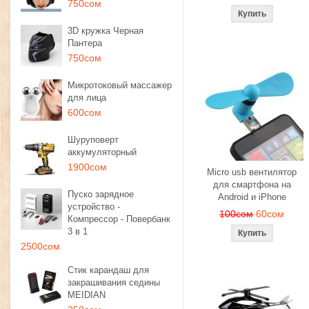
750сом
3D кружка Черная
Пантера
750сом
Микротоковый массажер
для лица
600сом
Шуруповерт
аккумуляторный
1900сом
Micro usb вентилятор
для смартфона на
Пуско зарядное
Android и iPhone
устройство -
100сом
60сом
Компрессор - Повербанк
3 в 1
2500сом
Стик карандаш для
закрашивания седины
MEIDIAN