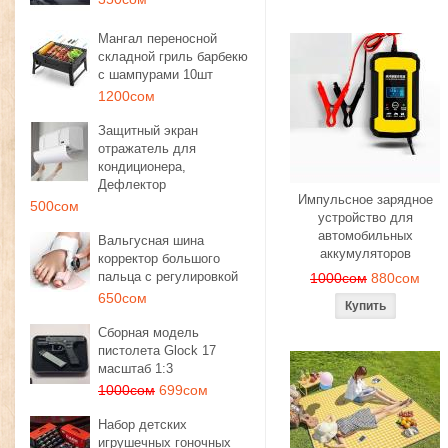
Мангал переносной
складной гриль барбекю
с шампурами 10шт
1200сом
Защитный экран
отражатель для
кондиционера,
Дефлектор
Импульсное зарядное
500сом
устройство для
автомобильных
Вальгусная шина
аккумуляторов
корректор большого
пальца с регулировкой
1000сом
880сом
650сом
Сборная модель
пистолета Glock 17
масштаб 1:3
1000сом
699сом
Набор детских
игрушечных гоночных