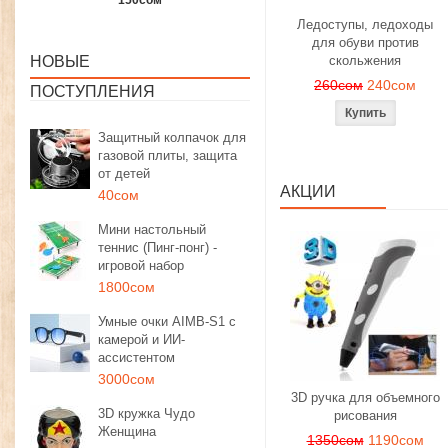
1350сом
1190сом
1000сом
Ледоступы, ледоходы
для обуви против
НОВЫЕ
скольжения
260сом
240сом
ПОСТУПЛЕНИЯ
Защитный колпачок для
газовой плиты, защита
от детей
АКЦИИ
40сом
Мини настольный
теннис (Пинг-понг) -
игровой набор
1800сом
Умные очки AIMB-S1 с
камерой и ИИ-
ассистентом
3000сом
3D ручка для объемного
3D кружка Чудо
рисования
Женщина
1350сом
1190сом