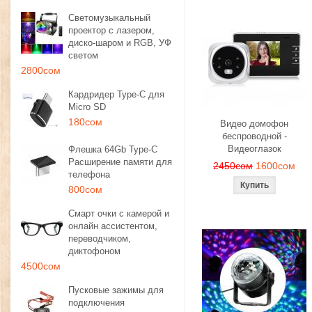
Светомузыкальный
проектор с лазером,
диско-шаром и RGB, УФ
светом
2800сом
Кардридер Type-C для
Micro SD
180сом
Видео домофон
беспроводной -
Видеоглазок
Флешка 64Gb Type-C
Расширение памяти для
2450сом
1600сом
телефона
800сом
Смарт очки с камерой и
онлайн ассистентом,
переводчиком,
диктофоном
4500сом
Пусковые зажимы для
подключения