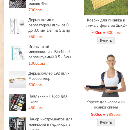
машин 48шт
700сом
Дермаштамп с
Коврик для пикника и
регулятором иглы от 0
пляжа с фольгой 2мх2м
до 3,0 мм Derma Stamp
700сом
600сом
550сом
Игольчатый
микронидлинг Bio Needle
регулируемый 0.5 - 3мм
1000сом
Дермароллер 192 игл -
Мезороллер
500сом
Паяльник - Набор для
пайки
Корсет для коррекции
осанки спины
450сом
900сом
799сом
Набор инструментов для
маникюра и педикюра в
чехле