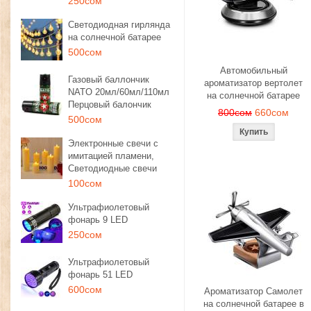
250сом
Светодиодная гирлянда
на солнечной батарее
500сом
Автомобильный
Газовый баллончик
ароматизатор вертолет
NATO 20мл/60мл/110мл
на солнечной батарее
Перцовый балончик
800сом
660сом
500сом
Электронные свечи с
имитацией пламени,
Светодиодные свечи
100сом
Ультрафиолетовый
фонарь 9 LED
250сом
Ультрафиолетовый
фонарь 51 LED
600сом
Ароматизатор Самолет
на солнечной батарее в