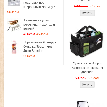
масштаб 1:3
подставки под
1000сом
699сом
стиральную машину 4шт
500сом
Карманная сумка
ключница, Чехол для
ключей
450сом
350сом
Портативный блендер-
бутылка 350мл Fresh
Juice Blender
600сом
Сумка органайзер в
багажник автомобиля
двойной
500сом
399сом