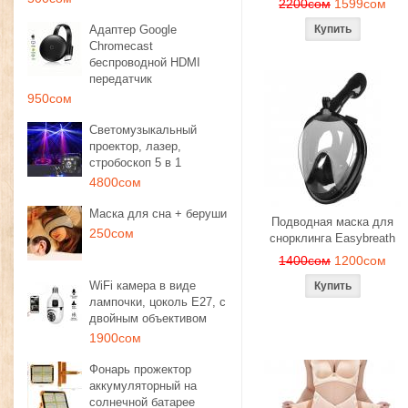
2200сом
1599сом
Адаптер Google
Chromecast
беспроводной HDMI
передатчик
950сом
Светомузыкальный
проектор, лазер,
стробоскоп 5 в 1
4800сом
Маска для сна + беруши
Подводная маска для
250сом
снорклинга Easybreath
1400сом
1200сом
WiFi камера в виде
лампочки, цоколь E27, с
двойным объективом
1900сом
Фонарь прожектор
аккумуляторный на
солнечной батарее