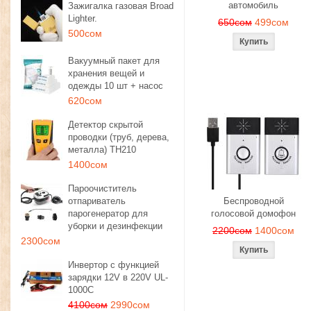
автомобиль
Зажигалка газовая Broad
Lighter.
650сом
499сом
500сом
Вакуумный пакет для
хранения вещей и
одежды 10 шт + насос
620сом
Детектор скрытой
проводки (труб, дерева,
металла) TH210
1400сом
Пароочиститель
отпариватель
Беспроводной
парогенератор для
голосовой домофон
уборки и дезинфекции
2200сом
1400сом
2300сом
Инвертор с функцией
зарядки 12V в 220V UL-
1000C
4100сом
2990сом