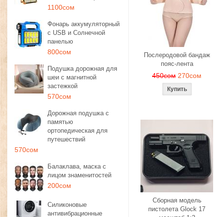
1100сом
Фонарь аккумуляторный
с USB и Солнечной
панелью
800сом
Послеродовой бандаж
пояс-лента
Подушка дорожная для
450сом
270сом
шеи с магнитной
застежкой
570сом
Дорожная подушка с
памятью
ортопедическая для
путешествий
570сом
Балаклава, маска с
лицом знаменитостей
200сом
Сборная модель
Силиконовые
пистолета Glock 17
антивибрационные