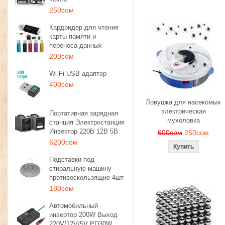
250сом
Кардридер для чтения
карты памяти и
переноса данных
200сом
Wi-Fi USB адаптер
400сом
Ловушка для насекомых
электрическая
Портативная зарядная
мухоловка
станция Электростанция
Инвектор 220В 12В 5В
600сом
250сом
6200сом
Подставки под
стиральную машину
противоскользящие 4шт
180сом
Автомобильный
инвертор 200W Выход
220V/12V/5V PD30W