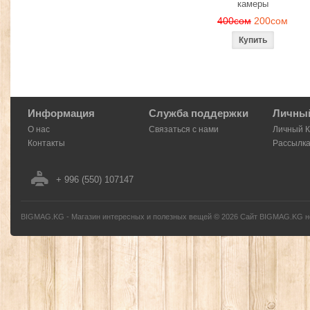
камеры
400сом
200сом
Информация
Служба поддержки
Личный
О нас
Связаться с нами
Личный 
Контакты
Рассылк
+ 996 (550) 107147
BIGMAG.KG - Магазин интересных и полезных вещей
©
2026
Сайт BIGMAG.KG но
без письменного разрешения автора - запрещено, и будет преследоваться по з