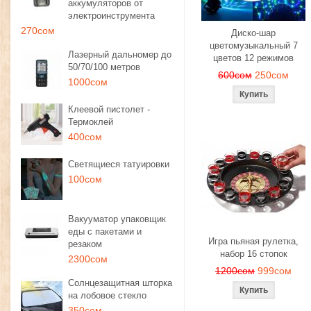
аккумуляторов от
электроинструмента
270сом
Диско-шар
цветомузыкальный 7
Лазерный дальномер до
цветов 12 режимов
50/70/100 метров
600сом
250сом
1000сом
Клеевой пистолет -
Термоклей
400сом
Светящиеся татуировки
100сом
Вакууматор упаковщик
еды с пакетами и
Игра пьяная рулетка,
резаком
набор 16 стопок
2300сом
1200сом
999сом
Солнцезащитная шторка
на лобовое стекло
350сом