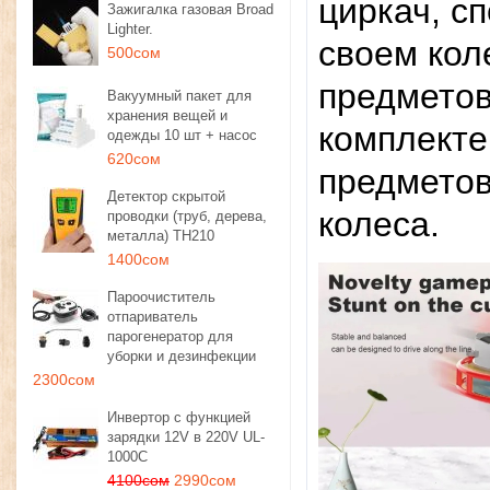
циркач, с
Зажигалка газовая Broad
Lighter.
своем кол
500сом
предметов,
Вакуумный пакет для
хранения вещей и
комплекте
одежды 10 шт + насос
620сом
предметов
Детектор скрытой
колеса.
проводки (труб, дерева,
металла) TH210
1400сом
Пароочиститель
отпариватель
парогенератор для
уборки и дезинфекции
2300сом
Инвертор с функцией
зарядки 12V в 220V UL-
1000C
4100сом
2990сом