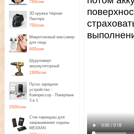
потом акк
750сом
поверхност
3D кружка Черная
Пантера
страховат
750сом
выполнени
Микротоковый массажер
для лица
600сом
Шуруповерт
аккумуляторный
1900сом
Пуско зарядное
устройство -
Компрессор - Повербанк
3 в 1
2500сом
Стик карандаш для
закрашивания седины
MEIDIAN