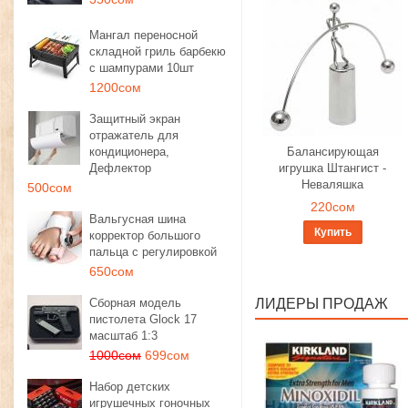
Мангал переносной
складной гриль барбекю
с шампурами 10шт
1200сом
Защитный экран
отражатель для
кондиционера,
Балансирующая
Дефлектор
игрушка Штангист -
Неваляшка
500сом
220сом
Вальгусная шина
Купить
корректор большого
пальца с регулировкой
650сом
Сборная модель
ЛИДЕРЫ ПРОДАЖ
пистолета Glock 17
масштаб 1:3
1000сом
699сом
Набор детских
игрушечных гоночных