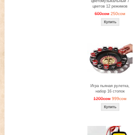
цветомузыкальный 7
цветов 12 режимов
600сом
250сом
Игра пьяная рулетка,
набор 16 стопок
1200сом
999сом