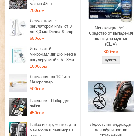
машин 48шт
700сом
Дермаштамп с
регулятором иглы от 0
Миноксидил 5% -
до 3,0 мм Derma Stamp
Средство от выпадения
550сом
волос для мужчин
(США)
Игольчатый
800сом
микронидлинг Bio Needle
регулируемый 0.5 - 3мм
1000сом
Дермароллер 192 игл -
Мезороллер
500сом
Паяльник - Набор для
пайки
450сом
Ледоступы, ледоходы
Набор инструментов для
для обуви против
маникюра и педикюра в
скольжения
чехле