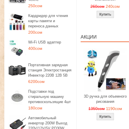
250сом
260сом
240сом
Кардридер для чтения
карты памяти и
переноса данных
200сом
АКЦИИ
Wi-Fi USB адаптер
400сом
Портативная зарядная
станция Электростанция
Инвектор 220В 12В 5В
6200сом
Подставки под
3D ручка для объемного
стиральную машину
рисования
противоскользящие 4шт
180сом
1350сом
1190сом
Автомобильный
инвертор 200W Выход
220V/12V/5V PD30W