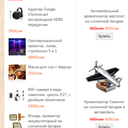
Адаптер Google
Автомобильный
Chromecast
ароматизатор вертолет
беспроводной HDMI
на солнечной батарее
передатчик
800сом
660сом
950сом
Светомузыкальный
проектор, лазер,
стробоскоп 5 в 1
4800сом
Маска для сна + беруши
250сом
WiFi камера в виде
лампочки, цоколь E27, с
двойным объективом
Ароматизатор Самолет
1900сом
на солнечной батарее в
автомобиль
Фонарь прожектор
650сом
499сом
аккумуляторный на
солнечной батарее