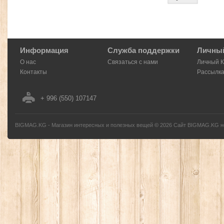
Информация
Служба поддержки
Личный
О нас
Связаться с нами
Личный 
Контакты
Рассылк
+ 996 (550) 107147
BIGMAG.KG - Магазин интересных и полезных вещей
©
2026
Сайт BIGMAG.KG но
без письменного разрешения автора - запрещено, и будет преследоваться по з