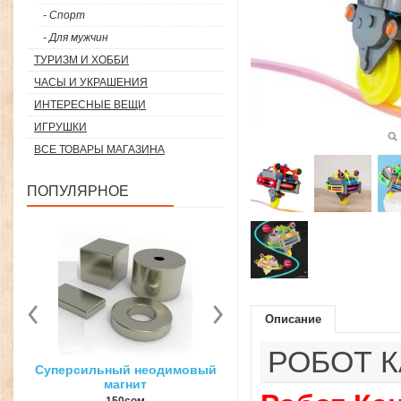
- Спорт
- Для мужчин
ТУРИЗМ И ХОББИ
ЧАСЫ И УКРАШЕНИЯ
ИНТЕРЕСНЫЕ ВЕЩИ
ИГРУШКИ
ВСЕ ТОВАРЫ МАГАЗИНА
ПОПУЛЯРНОЕ
Описание
РОБОТ 
вый
3D ручка для объемного
Загуститель волос Toppi
рисования
27гр