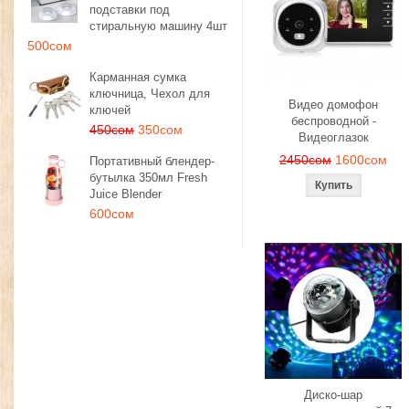
подставки под
стиральную машину 4шт
500сом
Карманная сумка
ключница, Чехол для
Видео домофон
ключей
беспроводной -
450сом
350сом
Видеоглазок
2450сом
1600сом
Портативный блендер-
бутылка 350мл Fresh
Juice Blender
600сом
Диско-шар