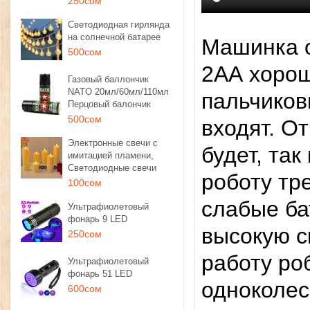
250сом
Светодиодная гирлянда
на солнечной батарее
Машинка о
500сом
2АА хорош
Газовый баллончик
NATO 20мл/60мл/110мл
пальчиков
Перцовый балончик
500сом
входят. О
Электронные свечи с
будет, та
имитацией пламени,
Светодиодные свечи
роботу тр
100сом
слабые ба
Ультрафиолетовый
фонарь 9 LED
высокую с
250сом
работу ро
Ультрафиолетовый
фонарь 51 LED
одноколес
600сом