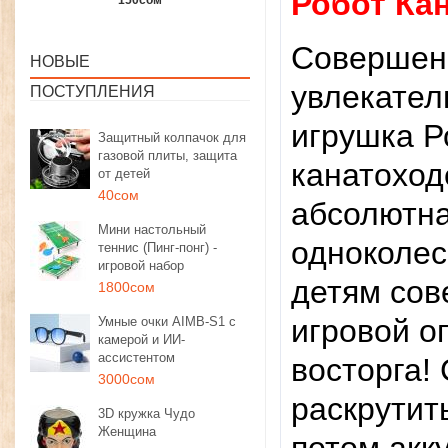
Робот Ка
1350сом
1190сом
1000сом
Совершенн
НОВЫЕ
увлекател
ПОСТУПЛЕНИЯ
игрушка Р
Защитный колпачок для
газовой плиты, защита
канатоход
от детей
40сом
абсолютна
Мини настольный
одноколес
теннис (Пинг-понг) -
игровой набор
детям со
1800сом
игровой о
Умные очки AIMB-S1 с
камерой и ИИ-
ассистентом
восторга!
3000сом
раскрутит
3D кружка Чудо
Женщина