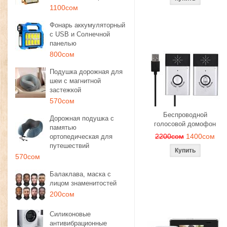
1100сом
Фонарь аккумуляторный
с USB и Солнечной
панелью
800сом
Подушка дорожная для
шеи с магнитной
застежкой
570сом
Беспроводной
Дорожная подушка с
голосовой домофон
памятью
2200сом
1400сом
ортопедическая для
путешествий
570сом
Балаклава, маска с
лицом знаменитостей
200сом
Силиконовые
антивибрационные