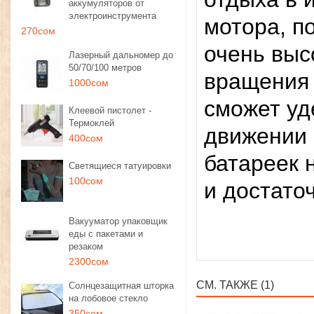
аккумуляторов от
электроинструмента
мотора, п
270сом
очень выс
Лазерный дальномер до
50/70/100 метров
вращения 
1000сом
сможет уд
Клеевой пистолет -
Термоклей
движении 
400сом
батареек 
Светящиеся татуировки
100сом
и достат
Вакууматор упаковщик
еды с пакетами и
резаком
2300сом
СМ. ТАКЖЕ (1)
Солнцезащитная шторка
на лобовое стекло
350сом