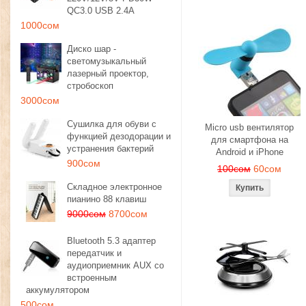
QC3.0 USB 2.4A
1000сом
Диско шар -
светомузыкальный
лазерный проектор,
стробоскоп
3000сом
Сушилка для обуви с
Micro usb вентилятор
функцией дезодорации и
для смартфона на
устранения бактерий
Android и iPhone
900сом
100сом
60сом
Складное электронное
пианино 88 клавиш
9000сом
8700сом
Bluetooth 5.3 адаптер
передатчик и
аудиоприемник AUX со
встроенным
аккумулятором
500сом