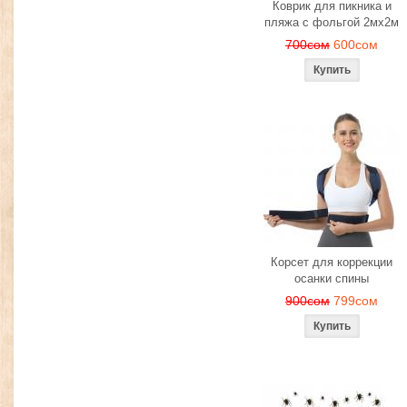
Коврик для пикника и
пляжа с фольгой 2мх2м
700сом
600сом
Корсет для коррекции
осанки спины
900сом
799сом