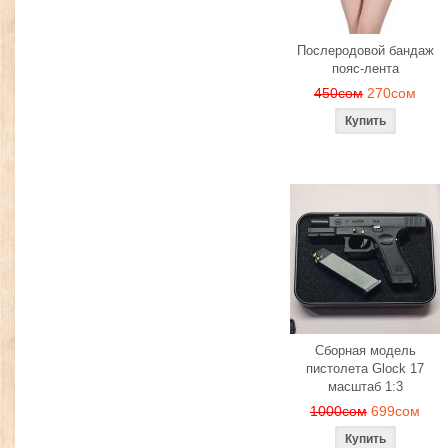
Послеродовой бандаж
пояс-лента
450сом
270сом
Сборная модель
пистолета Glock 17
масштаб 1:3
1000сом
699сом