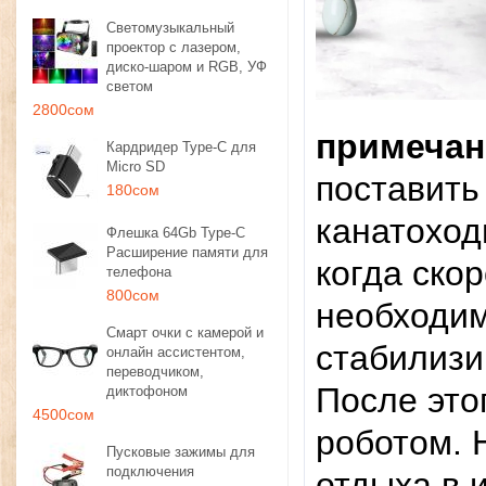
Светомузыкальный
проектор с лазером,
диско-шаром и RGB, УФ
светом
2800сом
примечан
Кардридер Type-C для
Micro SD
поставить
180сом
канатоход
Флешка 64Gb Type-C
Расширение памяти для
когда ско
телефона
800сом
необходим
Смарт очки с камерой и
стабилизи
онлайн ассистентом,
переводчиком,
После это
диктофоном
4500сом
роботом. 
Пусковые зажимы для
подключения
отдыха в 