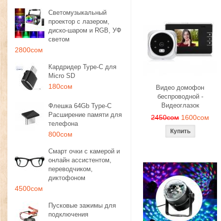
Светомузыкальный
проектор с лазером,
диско-шаром и RGB, УФ
светом
2800сом
Кардридер Type-C для
Micro SD
180сом
Видео домофон
беспроводной -
Видеоглазок
Флешка 64Gb Type-C
Расширение памяти для
2450сом
1600сом
телефона
800сом
Смарт очки с камерой и
онлайн ассистентом,
переводчиком,
диктофоном
4500сом
Пусковые зажимы для
подключения