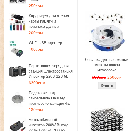
250сом
Кардридер для чтения
карты памяти и
переноса данных
200сом
Wi-Fi USB адаптер
400сом
Ловушка для насекомых
электрическая
Портативная зарядная
мухоловка
станция Электростанция
Инвектор 220В 12В 5В
600сом
250сом
6200сом
Подставки под
стиральную машину
противоскользящие 4шт
180сом
Автомобильный
инвертор 200W Выход
220V/12V/5V PD30W