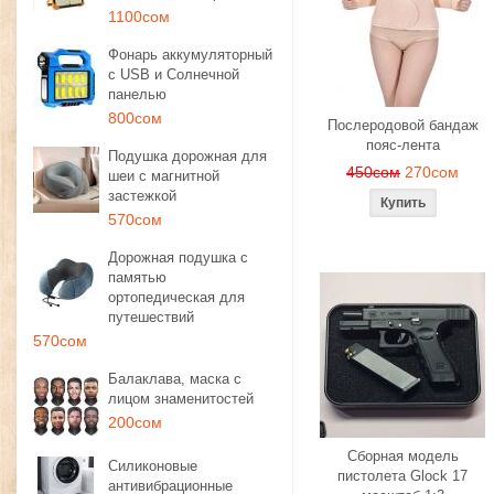
1100сом
Фонарь аккумуляторный
с USB и Солнечной
панелью
800сом
Послеродовой бандаж
пояс-лента
Подушка дорожная для
450сом
270сом
шеи с магнитной
застежкой
570сом
Дорожная подушка с
памятью
ортопедическая для
путешествий
570сом
Балаклава, маска с
лицом знаменитостей
200сом
Сборная модель
Силиконовые
пистолета Glock 17
антивибрационные