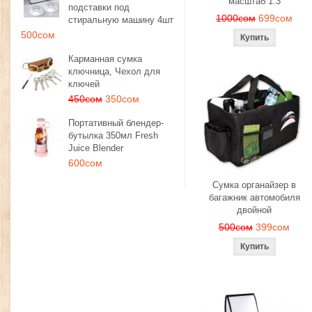
масштаб 1:3
подставки под
1000сом
699сом
стиральную машину 4шт
500сом
Карманная сумка
ключница, Чехол для
ключей
450сом
350сом
Портативный блендер-
бутылка 350мл Fresh
Juice Blender
600сом
Сумка органайзер в
багажник автомобиля
двойной
500сом
399сом