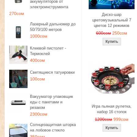
аккумуляторов от
электроинструмента
270сом
Диско-шар
цветомузыкальный 7
Лазерный дальномер до
цветов 12 режимов
50/70/100 метров
600сом
250сом
1000сом
Клеевой пистолет -
Термоклей
400сом
Светящиеся татуировки
100сом
Вакууматор упаковщик
еды с пакетами и
Игра пьяная рулетка,
резаком
набор 16 стопок
2300сом
1200сом
999сом
Солнцезащитная шторка
на лобовое стекло
350сом