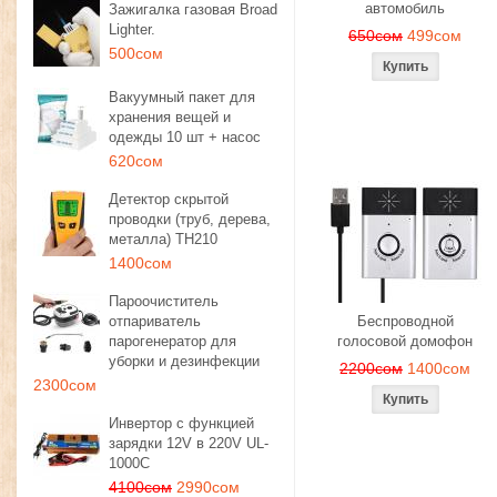
автомобиль
Зажигалка газовая Broad
Lighter.
650сом
499сом
500сом
Вакуумный пакет для
хранения вещей и
одежды 10 шт + насос
620сом
Детектор скрытой
проводки (труб, дерева,
металла) TH210
1400сом
Пароочиститель
отпариватель
Беспроводной
парогенератор для
голосовой домофон
уборки и дезинфекции
2200сом
1400сом
2300сом
Инвертор с функцией
зарядки 12V в 220V UL-
1000C
4100сом
2990сом