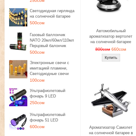
250сом
Светодиодная гирлянда
на солнечной батарее
500сом
Автомобильный
Газовый баллончик
ароматизатор вертолет
NATO 20мл/60мл/110мл
на солнечной батарее
Перцовый балончик
800сом
660сом
500сом
Электронные свечи с
имитацией пламени,
Светодиодные свечи
100сом
Ультрафиолетовый
фонарь 9 LED
250сом
Ультрафиолетовый
фонарь 51 LED
600сом
Ароматизатор Самолет
на солнечной батарее в