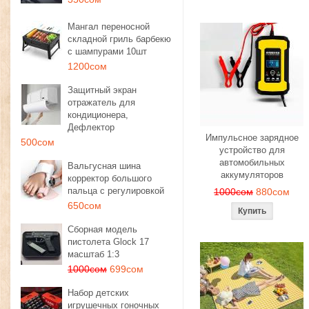
Мангал переносной
складной гриль барбекю
с шампурами 10шт
1200сом
Защитный экран
отражатель для
кондиционера,
Дефлектор
Импульсное зарядное
500сом
устройство для
автомобильных
Вальгусная шина
аккумуляторов
корректор большого
пальца с регулировкой
1000сом
880сом
650сом
Сборная модель
пистолета Glock 17
масштаб 1:3
1000сом
699сом
Набор детских
игрушечных гоночных