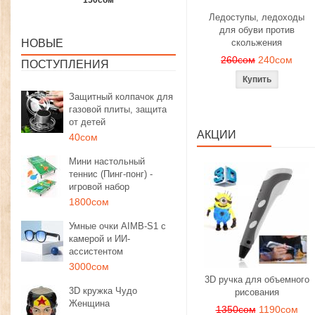
1350сом
1190сом
1000сом
Ледоступы, ледоходы
для обуви против
НОВЫЕ
скольжения
260сом
240сом
ПОСТУПЛЕНИЯ
Защитный колпачок для
газовой плиты, защита
от детей
АКЦИИ
40сом
Мини настольный
теннис (Пинг-понг) -
игровой набор
1800сом
Умные очки AIMB-S1 с
камерой и ИИ-
ассистентом
3000сом
3D ручка для объемного
3D кружка Чудо
рисования
Женщина
1350сом
1190сом