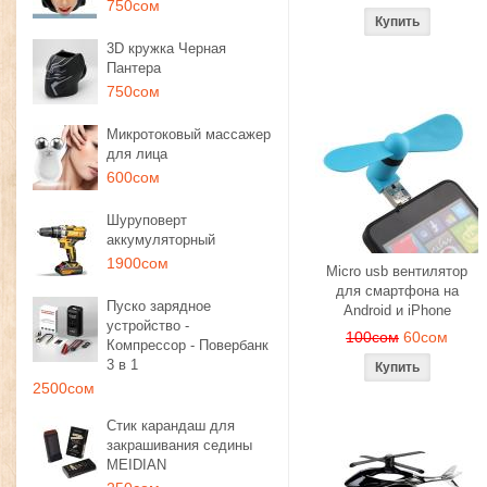
750сом
3D кружка Черная
Пантера
750сом
Микротоковый массажер
для лица
600сом
Шуруповерт
аккумуляторный
1900сом
Micro usb вентилятор
для смартфона на
Пуско зарядное
Android и iPhone
устройство -
100сом
60сом
Компрессор - Повербанк
3 в 1
2500сом
Стик карандаш для
закрашивания седины
MEIDIAN