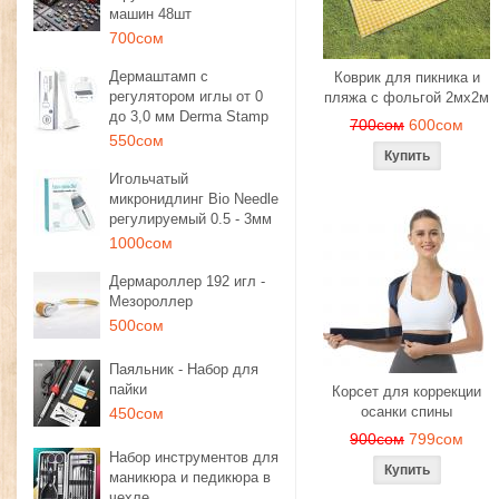
машин 48шт
700сом
Дермаштамп с
Коврик для пикника и
регулятором иглы от 0
пляжа с фольгой 2мх2м
до 3,0 мм Derma Stamp
700сом
600сом
550сом
Игольчатый
микронидлинг Bio Needle
регулируемый 0.5 - 3мм
1000сом
Дермароллер 192 игл -
Мезороллер
500сом
Паяльник - Набор для
пайки
Корсет для коррекции
осанки спины
450сом
900сом
799сом
Набор инструментов для
маникюра и педикюра в
чехле