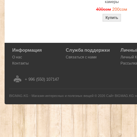
камеры
400сом
200сом
Информация
Служба поддержки
Личный
О нас
Связаться с нами
Личный 
Контакты
Рассылк
+ 996 (550) 107147
BIGMAG.KG - Магазин интересных и полезных вещей
©
2026
Сайт BIGMAG.KG но
без письменного разрешения автора - запрещено, и будет преследоваться по з