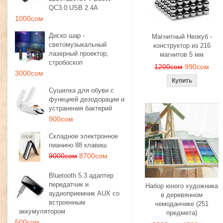
QC3.0 USB 2.4A
1000сом
Диско шар -
Магнитный Неокуб -
светомузыкальный
конструктор из 216
лазерный проектор,
магнитов 5 мм
стробоскоп
1200сом
990сом
3000сом
Сушилка для обуви с
функцией дезодорации и
устранения бактерий
900сом
Складное электронное
пианино 88 клавиш
9000сом
8700сом
Bluetooth 5.3 адаптер
передатчик и
Набор юного художника
аудиоприемник AUX со
в деревянном
встроенным
чемоданчике (251
аккумулятором
предмета)
500сом