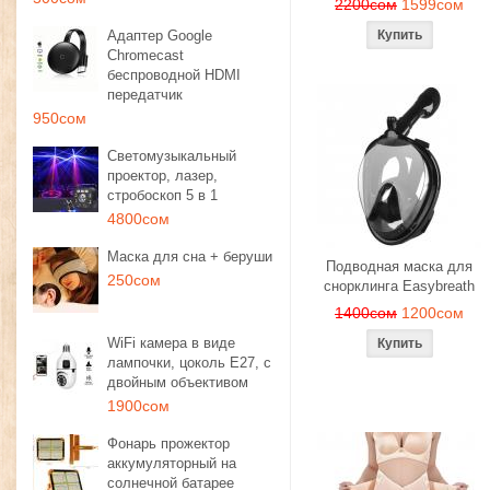
2200сом
1599сом
Адаптер Google
Chromecast
беспроводной HDMI
передатчик
950сом
Светомузыкальный
проектор, лазер,
стробоскоп 5 в 1
4800сом
Маска для сна + беруши
Подводная маска для
250сом
снорклинга Easybreath
1400сом
1200сом
WiFi камера в виде
лампочки, цоколь E27, с
двойным объективом
1900сом
Фонарь прожектор
аккумуляторный на
солнечной батарее