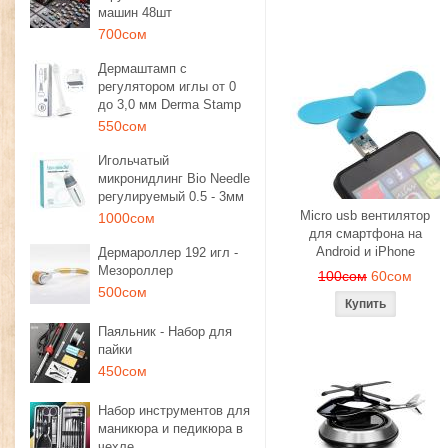
машин 48шт
700сом
Дермаштамп с
регулятором иглы от 0
до 3,0 мм Derma Stamp
550сом
Игольчатый
микронидлинг Bio Needle
регулируемый 0.5 - 3мм
Micro usb вентилятор
1000сом
для смартфона на
Android и iPhone
Дермароллер 192 игл -
Мезороллер
100сом
60сом
500сом
Паяльник - Набор для
пайки
450сом
Набор инструментов для
маникюра и педикюра в
чехле