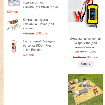
подставки под
стиральную машину 4шт
500сом
Карманная сумка
ключница, Чехол для
ключей
450сом
350сом
Импульсное зарядное
Портативный блендер-
устройство для
бутылка 350мл Fresh
автомобильных
Juice Blender
аккумуляторов
600сом
1000сом
880сом