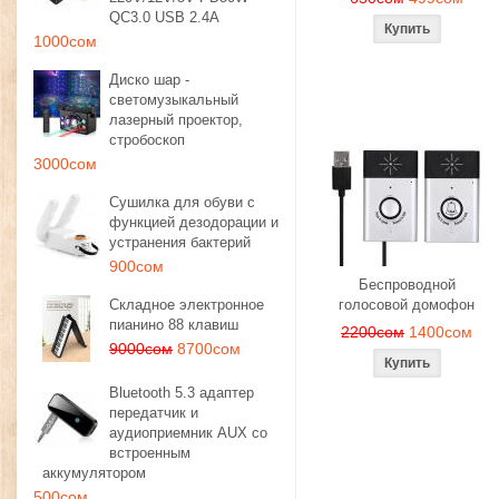
QC3.0 USB 2.4A
1000сом
Диско шар -
светомузыкальный
лазерный проектор,
стробоскоп
3000сом
Сушилка для обуви с
функцией дезодорации и
устранения бактерий
900сом
Беспроводной
Складное электронное
голосовой домофон
пианино 88 клавиш
2200сом
1400сом
9000сом
8700сом
Bluetooth 5.3 адаптер
передатчик и
аудиоприемник AUX со
встроенным
аккумулятором
500сом