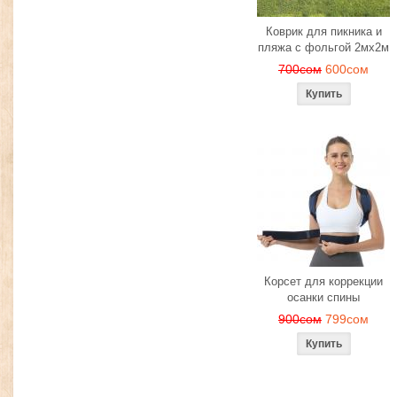
Коврик для пикника и
пляжа с фольгой 2мх2м
700сом
600сом
Корсет для коррекции
осанки спины
900сом
799сом