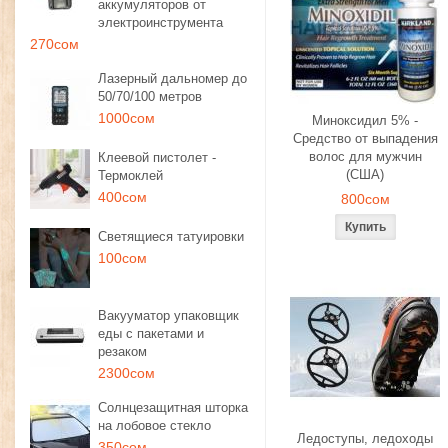
аккумуляторов от
электроинструмента
270сом
Лазерный дальномер до
50/70/100 метров
1000сом
Миноксидил 5% -
Средство от выпадения
волос для мужчин
Клеевой пистолет -
(США)
Термоклей
400сом
800сом
Светящиеся татуировки
100сом
Вакууматор упаковщик
еды с пакетами и
резаком
2300сом
Солнцезащитная шторка
на лобовое стекло
Ледоступы, ледоходы
350сом