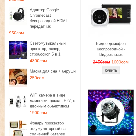
Адаптер Google
Chromecast
беспроводной HDMI
передатчик
950сом
Светомузыкальный
Видео домофон
проектор, лазер,
беспроводной -
стробоскоп 5 в 1
Видеоглазок
4800сом
2450сом
1600сом
Маска для сна + беруши
250сом
WiFi камера в виде
лампочки, цоколь E27, с
двойным объективом
1900сом
Фонарь прожектор
аккумуляторный на
солнечной батарее