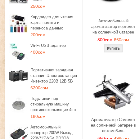
250сом
Кардридер для чтения
Автомобильный
карты памяти и
ароматизатор вертолет
переноса данных
на солнечной батарее
200сом
800сом
660сом
Wi-Fi USB адаптер
400сом
Портативная зарядная
станция Электростанция
Инвектор 220В 12В 5В
6200сом
Подставки под
стиральную машину
противоскользящие 4шт
180сом
Ароматизатор Самолет
на солнечной батарее в
Автомобильный
автомобиль
инвертор 200W Выход
220V/12V/5V PD30W
650сом
499сом