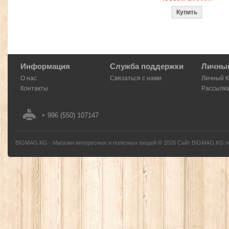
Информация
Служба поддержки
Личный
О нас
Связаться с нами
Личный 
Контакты
Рассылк
+ 996 (550) 107147
BIGMAG.KG - Магазин интересных и полезных вещей
©
2026
Сайт BIGMAG.KG но
без письменного разрешения автора - запрещено, и будет преследоваться по з