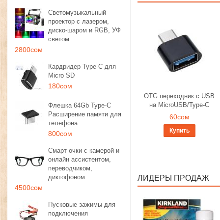
Светомузыкальный
проектор с лазером,
диско-шаром и RGB, УФ
светом
2800сом
Кардридер Type-C для
Micro SD
180сом
OTG переходник с USB
на MicroUSB/Type-C
Флешка 64Gb Type-C
Расширение памяти для
60сом
телефона
Купить
800сом
Смарт очки с камерой и
онлайн ассистентом,
переводчиком,
диктофоном
ЛИДЕРЫ ПРОДАЖ
4500сом
Пусковые зажимы для
подключения