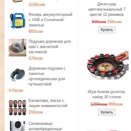
Диско-шар
1100сом
цветомузыкальный 7
Фонарь аккумуляторный
цветов 12 режимов
с USB и Солнечной
600сом
250сом
панелью
800сом
Подушка дорожная для
шеи с магнитной
застежкой
570сом
Дорожная подушка с
памятью
ортопедическая для
путешествий
570сом
Игра пьяная рулетка,
набор 16 стопок
Балаклава, маска с
1200сом
999сом
лицом знаменитостей
200сом
Силиконовые
антивибрационные