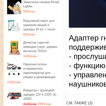
Зажигалка газовая Broad
Lighter.
500сом
Вакуумный пакет для
хранения вещей и
одежды 10 шт + насос
620сом
Адаптер г
Детектор скрытой
поддержив
проводки (труб, дерева,
металла) TH210
- прослуш
1400сом
- функцию
Пароочиститель
отпариватель
- управле
парогенератор для
уборки и дезинфекции
наушников
2300сом
Инвертор с функцией
зарядки 12V в 220V UL-
1000C
СМ. ТАКЖЕ (3)
4100сом
2990сом