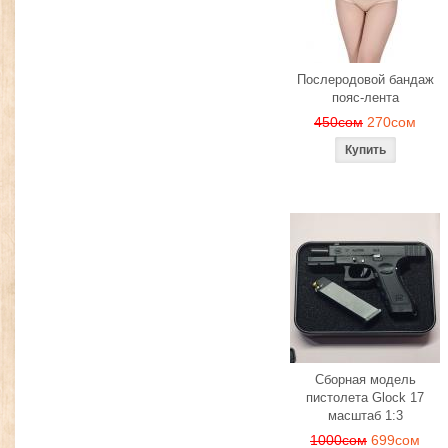
Послеродовой бандаж
пояс-лента
450сом
270сом
Сборная модель
пистолета Glock 17
масштаб 1:3
1000сом
699сом