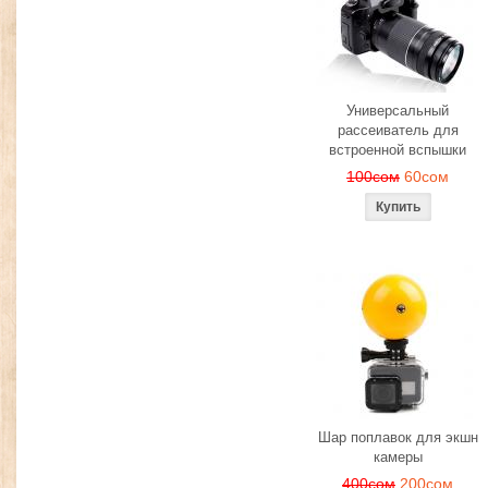
Универсальный
рассеиватель для
встроенной вспышки
100сом
60сом
Шар поплавок для экшн
камеры
400сом
200сом