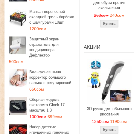
для обуви против
скольжения
Мангал переносной
260сом
240сом
складной гриль барбекю
с шампурами 10шт
1200сом
Защитный экран
отражатель для
АКЦИИ
кондиционера,
Дефлектор
500сом
Вальгусная шина
корректор большого
пальца с регулировкой
650сом
Сборная модель
пистолета Glock 17
3D ручка для объемного
масштаб 1:3
рисования
1000сом
699сом
1350сом
1190сом
Набор детских
игрушечных гоночных