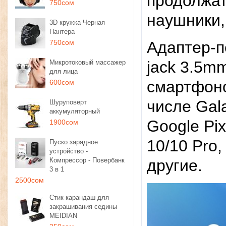
продолжат
750сом
наушники,
3D кружка Черная
Пантера
750сом
Адаптер-п
jack 3.5m
Микротоковый массажер
для лица
смартфоно
600сом
числе Gala
Шуруповерт
аккумуляторный
Google Pix
1900сом
10/10 Pro,
Пуско зарядное
устройство -
Компрессор - Повербанк
другие.
3 в 1
2500сом
Стик карандаш для
закрашивания седины
MEIDIAN