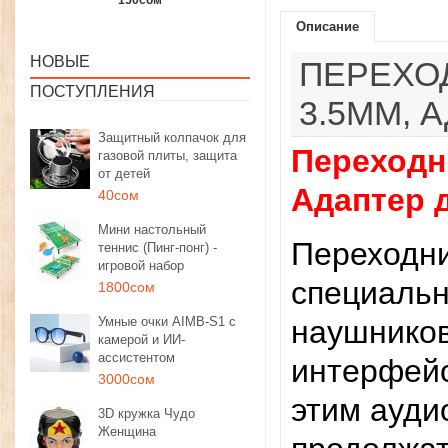
1350сом
1190сом
1000сом
Описание
НОВЫЕ
ПЕРЕХОД
ПОСТУПЛЕНИЯ
3.5MM, 
Защитный колпачок для
Переходн
газовой плиты, защита
от детей
Адаптер 
40сом
Мини настольный
Переходни
теннис (Пинг-понг) -
игровой набор
специальн
1800сом
Умные очки AIMB-S1 с
наушников
камерой и ИИ-
ассистентом
интерфейс
3000сом
этим ауди
3D кружка Чудо
Женщина