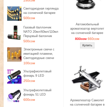
250сом
Светодиодная гирлянда
на солнечной батарее
500сом
Автомобильный
Газовый баллончик
ароматизатор вертолет
NATO 20мл/60мл/110мл
на солнечной батарее
Перцовый балончик
800сом
660сом
500сом
Электронные свечи с
имитацией пламени,
Светодиодные свечи
100сом
Ультрафиолетовый
фонарь 9 LED
250сом
Ультрафиолетовый
фонарь 51 LED
600сом
Ароматизатор Самолет
на солнечной батарее в