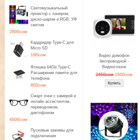
Светомузыкальный
проектор с лазером,
диско-шаром и RGB, УФ
светом
2800сом
Кардридер Type-C для
Micro SD
180сом
Видео домофон
беспроводной -
Видеоглазок
Флешка 64Gb Type-C
Расширение памяти для
2450сом
1600сом
телефона
800сом
Смарт очки с камерой и
онлайн ассистентом,
переводчиком,
диктофоном
4500сом
Пусковые зажимы для
подключения