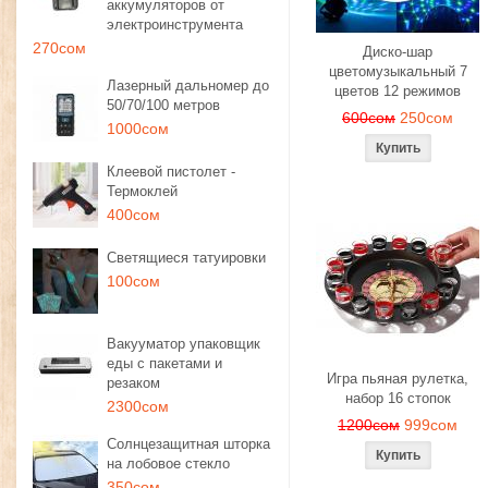
аккумуляторов от
электроинструмента
270сом
Диско-шар
цветомузыкальный 7
Лазерный дальномер до
цветов 12 режимов
50/70/100 метров
600сом
250сом
1000сом
Клеевой пистолет -
Термоклей
400сом
Светящиеся татуировки
100сом
Вакууматор упаковщик
еды с пакетами и
Игра пьяная рулетка,
резаком
набор 16 стопок
2300сом
1200сом
999сом
Солнцезащитная шторка
на лобовое стекло
350сом