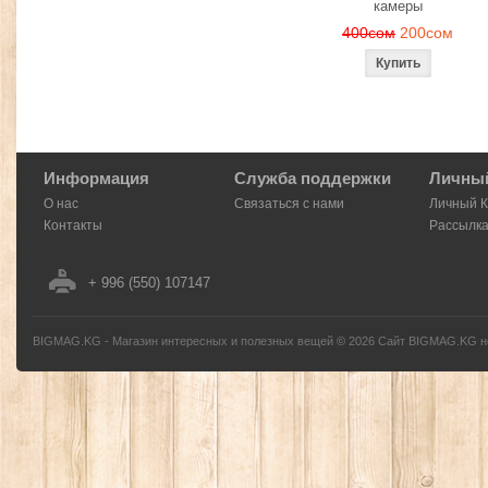
камеры
400сом
200сом
Информация
Служба поддержки
Личный
О нас
Связаться с нами
Личный 
Контакты
Рассылк
+ 996 (550) 107147
BIGMAG.KG - Магазин интересных и полезных вещей
©
2026
Сайт BIGMAG.KG но
без письменного разрешения автора - запрещено, и будет преследоваться по з