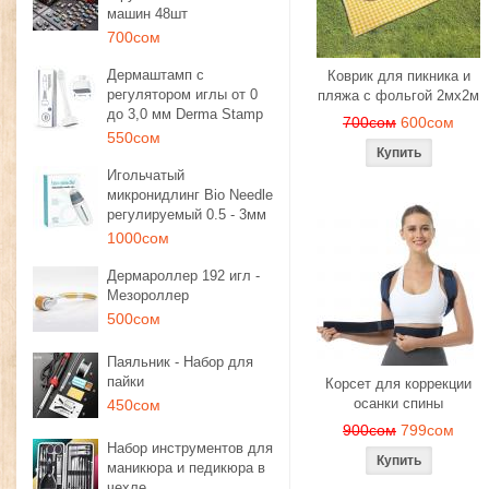
машин 48шт
700сом
Дермаштамп с
Коврик для пикника и
регулятором иглы от 0
пляжа с фольгой 2мх2м
до 3,0 мм Derma Stamp
700сом
600сом
550сом
Игольчатый
микронидлинг Bio Needle
регулируемый 0.5 - 3мм
1000сом
Дермароллер 192 игл -
Мезороллер
500сом
Паяльник - Набор для
пайки
Корсет для коррекции
осанки спины
450сом
900сом
799сом
Набор инструментов для
маникюра и педикюра в
чехле