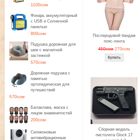
1100сом
Фонарь аккумуляторный
с USB и Солнечной
панелью
800сом
Послеродовой бандаж
пояс-лента
Подушка дорожная для
450сом
270сом
шеи с магнитной
застежкой
570сом
Дорожная подушка с
памятью
ортопедическая для
путешествий
570сом
Балаклава, маска с
лицом знаменитостей
200сом
Сборная модель
Силиконовые
пистолета Glock 17
антивибрационные