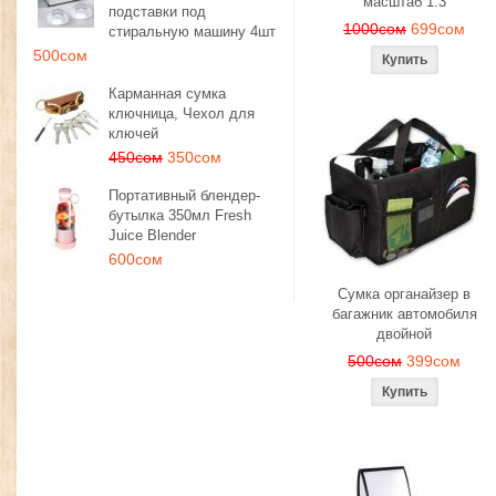
масштаб 1:3
подставки под
1000сом
699сом
стиральную машину 4шт
500сом
Карманная сумка
ключница, Чехол для
ключей
450сом
350сом
Портативный блендер-
бутылка 350мл Fresh
Juice Blender
600сом
Сумка органайзер в
багажник автомобиля
двойной
500сом
399сом