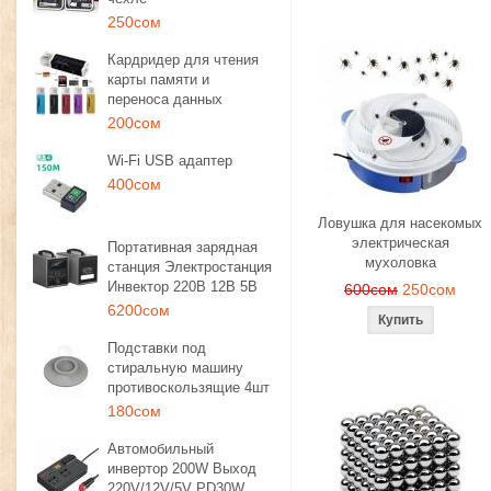
250сом
Кардридер для чтения
карты памяти и
переноса данных
200сом
Wi-Fi USB адаптер
400сом
Ловушка для насекомых
электрическая
Портативная зарядная
мухоловка
станция Электростанция
Инвектор 220В 12В 5В
600сом
250сом
6200сом
Подставки под
стиральную машину
противоскользящие 4шт
180сом
Автомобильный
инвертор 200W Выход
220V/12V/5V PD30W