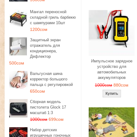
Мангал переносной
складной гриль барбекю
с шампурами 10шт
1200сом
Защитный экран
отражатель для
кондиционера,
Дефлектор
Импульсное зарядное
500сом
устройство для
автомобильных
Вальгусная шина
аккумуляторов
корректор большого
пальца с регулировкой
1000сом
880сом
650сом
Сборная модель
пистолета Glock 17
масштаб 1:3
1000сом
699сом
Набор детских
игрушечных гоночных