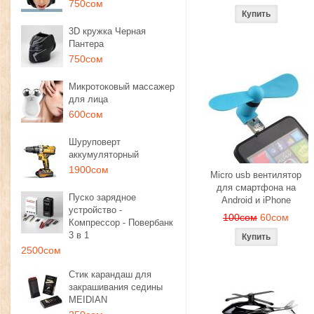
750сом
3D кружка Черная
Пантера
750сом
Микротоковый массажер
для лица
600сом
Шуруповерт
аккумуляторный
1900сом
Micro usb вентилятор
для смартфона на
Пуско зарядное
Android и iPhone
устройство -
100сом
60сом
Компрессор - Повербанк
3 в 1
2500сом
Стик карандаш для
закрашивания седины
MEIDIAN