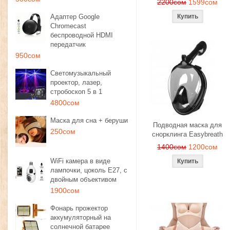
2200сом
1599сом
Адаптер Google
Chromecast
беспроводной HDMI
передатчик
950сом
Светомузыкальный
проектор, лазер,
стробоскоп 5 в 1
4800сом
Маска для сна + беруши
Подводная маска для
250сом
снорклинга Easybreath
1400сом
1200сом
WiFi камера в виде
лампочки, цоколь E27, с
двойным объективом
1900сом
Фонарь прожектор
аккумуляторный на
солнечной батарее