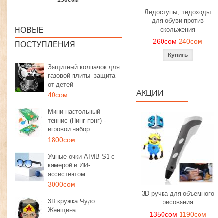
1350сом
1190сом
1000сом
Ледоступы, ледоходы
для обуви против
НОВЫЕ
скольжения
260сом
240сом
ПОСТУПЛЕНИЯ
Защитный колпачок для
газовой плиты, защита
от детей
АКЦИИ
40сом
Мини настольный
теннис (Пинг-понг) -
игровой набор
1800сом
Умные очки AIMB-S1 с
камерой и ИИ-
ассистентом
3000сом
3D ручка для объемного
3D кружка Чудо
рисования
Женщина
1350сом
1190сом