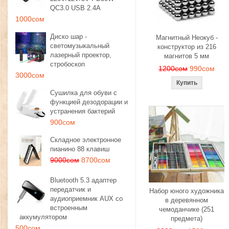
QC3.0 USB 2.4A
1000сом
Диско шар -
Магнитный Неокуб -
светомузыкальный
конструктор из 216
лазерный проектор,
магнитов 5 мм
стробоскоп
1200сом
990сом
3000сом
Сушилка для обуви с
функцией дезодорации и
устранения бактерий
900сом
Складное электронное
пианино 88 клавиш
9000сом
8700сом
Bluetooth 5.3 адаптер
передатчик и
Набор юного художника
аудиоприемник AUX со
в деревянном
встроенным
чемоданчике (251
аккумулятором
предмета)
500сом