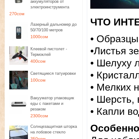
аккумуляторов от
электроинструмента
270сом
ЧТО ИНТ
Лазерный дальномер до
50/70/100 метров
• Образцы
1000сом
•Листья з
Клеевой пистолет -
Термоклей
​• Шелуху 
400сом
• Кристал
Светящиеся татуировки
100сом
• Мелких 
• Шерсть,
Вакууматор упаковщик
еды с пакетами и
• Капли в
резаком
2300сом
Особенно
Солнцезащитная шторка
на лобовое стекло
350сом