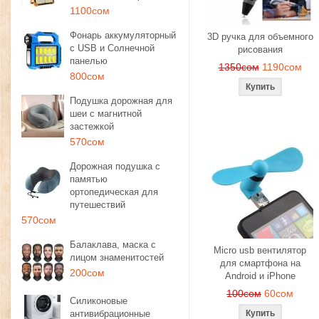
1100сом
Фонарь аккумуляторный
3D ручка для объемного
с USB и Солнечной
рисования
панелью
1350сом
1190сом
800сом
Подушка дорожная для
шеи с магнитной
застежкой
570сом
Дорожная подушка с
памятью
ортопедическая для
путешествий
570сом
Балаклава, маска с
Micro usb вентилятор
лицом знаменитостей
для смартфона на
200сом
Android и iPhone
100сом
60сом
Силиконовые
антивибрационные