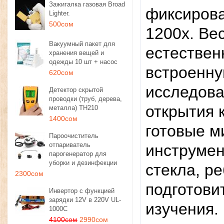
Зажигалка газовая Broad
фиксирова
Lighter.
500сом
1200х. Ве
Вакуумный пакет для
естествен
хранения вещей и
одежды 10 шт + насос
встроенну
620сом
исследова
Детектор скрытой
проводки (труб, дерева,
открытия 
металла) TH210
1400сом
готовые м
Пароочиститель
отпариватель
инструмен
парогенератор для
уборки и дезинфекции
стекла, р
2300сом
подготови
Инвертор с функцией
зарядки 12V в 220V UL-
изучения.
1000C
4100сом
2990сом