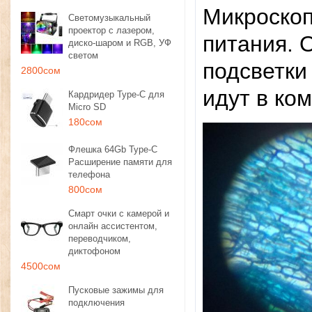
Микроскоп
Светомузыкальный
проектор с лазером,
питания. 
диско-шаром и RGB, УФ
светом
подсветки
2800сом
идут в ко
Кардридер Type-C для
Micro SD
180сом
Флешка 64Gb Type-C
Расширение памяти для
телефона
800сом
Смарт очки с камерой и
онлайн ассистентом,
переводчиком,
диктофоном
4500сом
Пусковые зажимы для
подключения