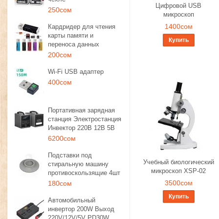
Цифровой USB
250сом
микроскоп
1400сом
Кардридер для чтения
карты памяти и
Купить
переноса данных
200сом
Wi-Fi USB адаптер
400сом
Портативная зарядная
станция Электростанция
Инвектор 220В 12В 5В
6200сом
Подставки под
Учебный биологический
стиральную машину
микроскоп XSP-02
противоскользящие 4шт
3500сом
180сом
Купить
Автомобильный
инвертор 200W Выход
220V/12V/5V PD30W