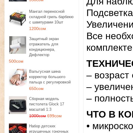
Для наблю
Подсветка
Мангал переносной
складной гриль барбекю
Увеличени
с шампурами 10шт
1200сом
Все необх
Защитный экран
отражатель для
комплект
кондиционера,
Дефлектор
ТЕХНИЧЕ
500сом
Вальгусная шина
– возраст 
корректор большого
пальца с регулировкой
– увеличе
650сом
– полност
Сборная модель
пистолета Glock 17
масштаб 1:3
ЧТО В КО
1000сом
699сом
• микроско
Набор детских
игрушечных гоночных