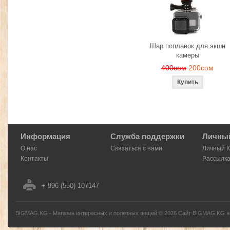
Шар поплавок для экшн
камеры
400сом
200сом
Информация
Служба поддержки
Личный
О нас
Связаться с нами
Личный 
Контакты
Рассылк
+ 996 (550) 107147
BIGMAG.KG - Магазин интересных и полезных вещей
©
2026
Сайт BIGMAG.KG но