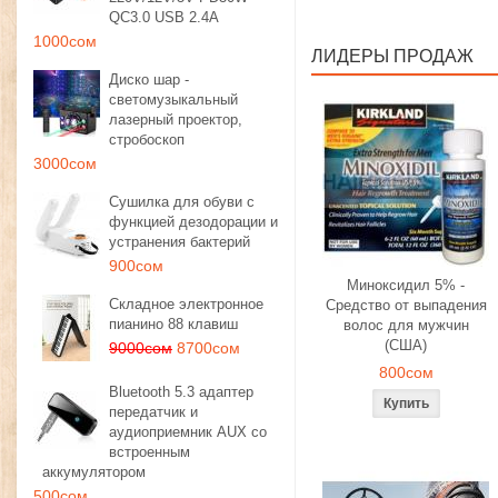
QC3.0 USB 2.4A
1000сом
ЛИДЕРЫ ПРОДАЖ
Диско шар -
светомузыкальный
лазерный проектор,
стробоскоп
3000сом
Сушилка для обуви с
функцией дезодорации и
устранения бактерий
900сом
Миноксидил 5% -
Складное электронное
Средство от выпадения
пианино 88 клавиш
волос для мужчин
(США)
9000сом
8700сом
800сом
Bluetooth 5.3 адаптер
передатчик и
аудиоприемник AUX со
встроенным
аккумулятором
500сом