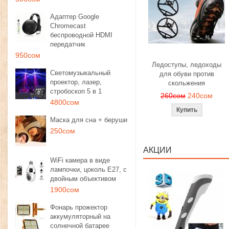
Адаптер Google
Chromecast
беспроводной HDMI
передатчик
950сом
Ледоступы, ледоходы
Светомузыкальный
для обуви против
проектор, лазер,
скольжения
стробоскоп 5 в 1
260сом
240сом
4800сом
Маска для сна + беруши
250сом
АКЦИИ
WiFi камера в виде
лампочки, цоколь E27, с
двойным объективом
1900сом
Фонарь прожектор
аккумуляторный на
солнечной батарее