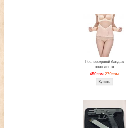
Послеродовой бандаж
пояс-лента
450сом
270сом