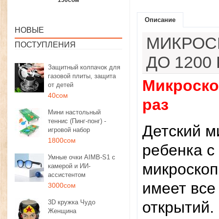
1350сом
1190сом
1000сом
Описание
НОВЫЕ
МИКРОС
ПОСТУПЛЕНИЯ
ДО 1200
Защитный колпачок для
газовой плиты, защита
Микроско
от детей
40сом
раз
Мини настольный
теннис (Пинг-понг) -
Детский м
игровой набор
1800сом
ребенка с
Умные очки AIMB-S1 с
микроскоп
камерой и ИИ-
ассистентом
имеет все
3000сом
3D кружка Чудо
открытий.
Женщина