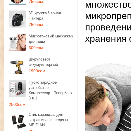
750сом
множество
микропреп
3D кружка Черная
Пантера
проведени
750сом
хранения 
Микротоковый массажер
для лица
600сом
Шуруповерт
аккумуляторный
1900сом
Пуско зарядное
устройство -
Компрессор - Повербанк
3 в 1
2500сом
Стик карандаш для
закрашивания седины
MEIDIAN