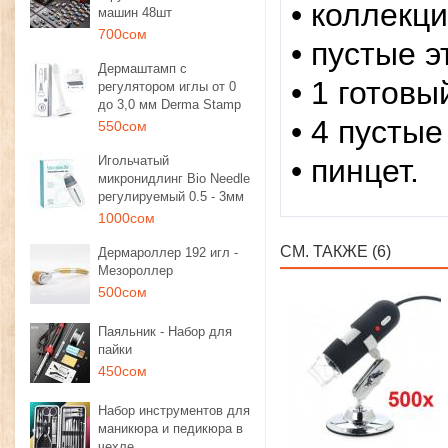
• коллекц
машин 48шт
700сом
• пустые э
Дермаштамп с
• 1 готовы
регулятором иглы от 0
до 3,0 мм Derma Stamp
• 4 пустые
550сом
Игольчатый
• пинцет.
микронидлинг Bio Needle
регулируемый 0.5 - 3мм
1000сом
СМ. ТАКЖЕ (6)
Дермароллер 192 игл -
Мезороллер
500сом
Паяльник - Набор для
пайки
450сом
Набор инструментов для
маникюра и педикюра в
чехле