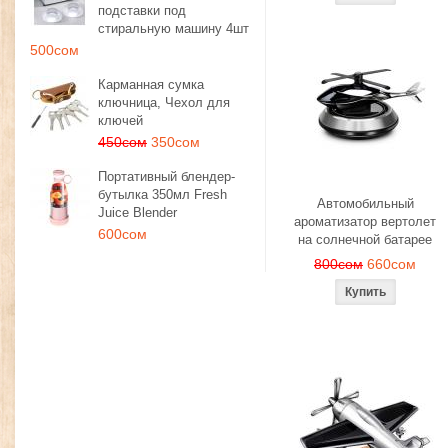
подставки под
стиральную машину 4шт
500сом
Карманная сумка
ключница, Чехол для
ключей
450сом
350сом
Портативный блендер-
бутылка 350мл Fresh
Автомобильный
Juice Blender
ароматизатор вертолет
600сом
на солнечной батарее
800сом
660сом