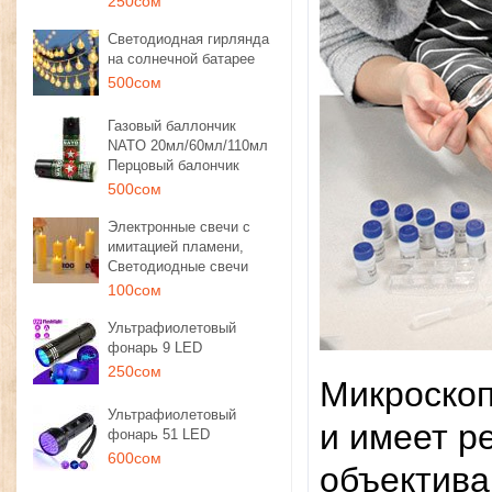
250сом
Светодиодная гирлянда
на солнечной батарее
500сом
Газовый баллончик
NATO 20мл/60мл/110мл
Перцовый балончик
500сом
Электронные свечи с
имитацией пламени,
Светодиодные свечи
100сом
Ультрафиолетовый
фонарь 9 LED
250сом
Микроскоп
Ультрафиолетовый
и имеет р
фонарь 51 LED
600сом
объектива