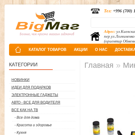
Тел:
+996 (700) 
Адрес:
ул.Киевска
пер.ул.Логвиненко
(ориентир Обмен
КАТАЛОГ ТОВАРОВ
АКЦИИ
О НАС
ДОСТАВК
»
Главная
Мик
КАТЕГОРИИ
НОВИНКИ
ИДЕИ ДЛЯ ПОДАРКОВ
ЭЛЕКТРОННЫЕ ГАДЖЕТЫ
АВТО - ВСЕ ДЛЯ ВОДИТЕЛЯ
ВСЕ КАК НА ТВ
- Все для дома
- Красота и здоровье
- Кухня