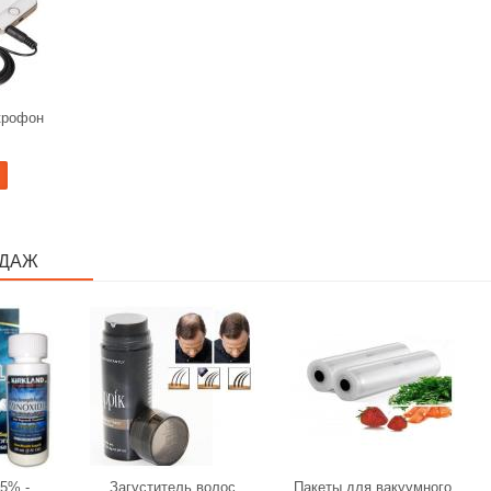
крофон
ОДАЖ
5% -
Загуститель волос
Пакеты для вакуумного