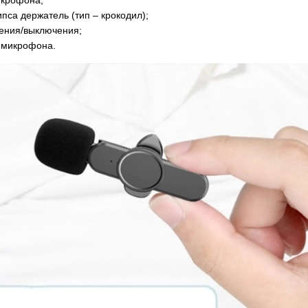
икрофона;
пса держатель (тип – крокодил);
чения/выключения;
и микрофона.