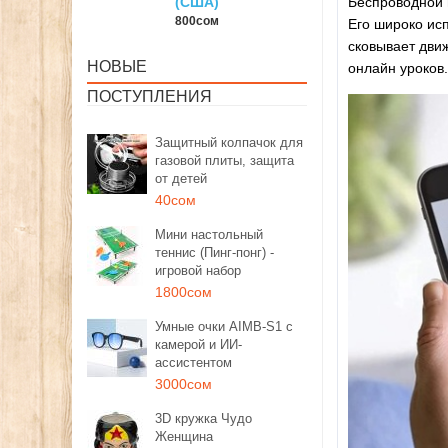
ША)
Беспроводной 
150сом
1350сом
0сом
Его широко исп
сковывает дви
НОВЫЕ
онлайн уроков.
ПОСТУПЛЕНИЯ
Защитный колпачок для
газовой плиты, защита
от детей
40сом
Мини настольный
теннис (Пинг-понг) -
игровой набор
1800сом
Умные очки AIMB-S1 с
камерой и ИИ-
ассистентом
3000сом
3D кружка Чудо
Женщина