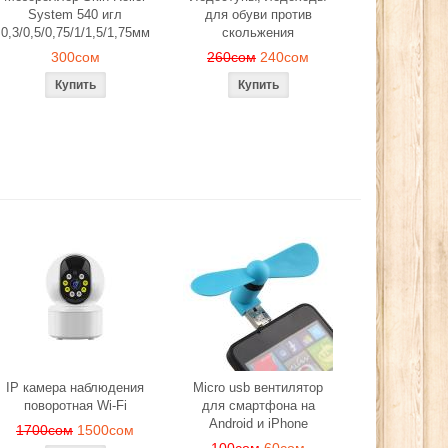
System 540 игл
для обуви против
0,3/0,5/0,75/1/1,5/1,75мм
скольжения
300сом
260сом
240сом
IP камера наблюдения
Micro usb вентилятор
поворотная Wi-Fi
для смартфона на
Android и iPhone
1700сом
1500сом