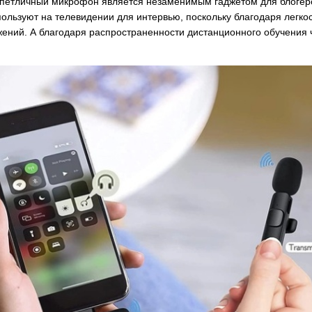
петличный микрофон является незаменимым гаджетом для блогеров
вече
1190сом
1000сом
150с
ользуют на телевидении для интервью, поскольку благодаря легкос
жений. А благодаря распространенности дистанционного обучения