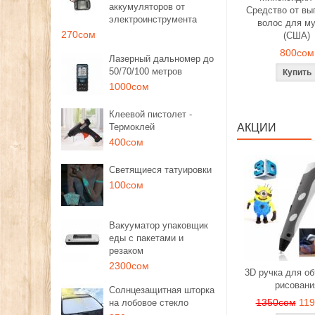
аккумуляторов от
Средство от вы
электроинструмента
волос для м
270сом
(США)
800сом
Лазерный дальномер до
50/70/100 метров
1000сом
Клеевой пистолет -
Термоклей
АКЦИИ
400сом
Светящиеся татуировки
100сом
Вакууматор упаковщик
еды с пакетами и
резаком
2300сом
3D ручка для о
рисовани
Солнцезащитная шторка
1350сом
11
на лобовое стекло