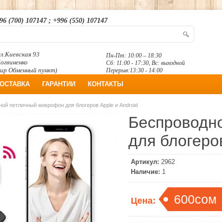
96 (700) 107147 ; +996 (550) 107147
л.Киевская 93
Пн-Пт: 10:00 – 18:30
Логвиненко
Сб: 11:00 - 17:30, Вс: выходной
ир Обменный пункт)
Перерыв:13:30 - 14:00
ОСТАВКА
ГАРАНТИИ
КОНТАКТЫ
ой петличный микрофон для блогеров Apple и Android
Беспроводн
для блогеров
Артикул:
2962
Наличие:
1
600сом
Цена: