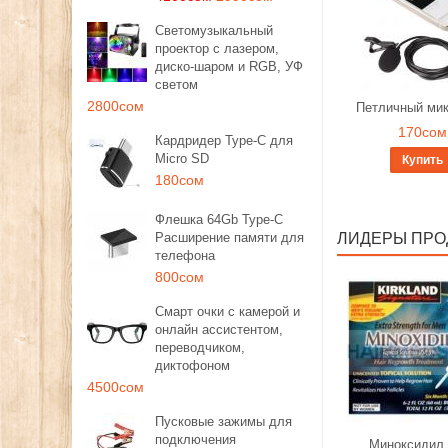
Светомузыкальный
проектор с лазером,
диско-шаром и RGB, УФ
светом
2800сом
Петличный ми
170сом
Кардридер Type-C для
Micro SD
Купить
180сом
Флешка 64Gb Type-C
Расширение памяти для
ЛИДЕРЫ ПР
телефона
800сом
Смарт очки с камерой и
онлайн ассистентом,
переводчиком,
диктофоном
4500сом
Пусковые зажимы для
подключения
Миноксидил 