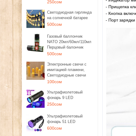
- Индикатор м
250сом
- Прищепка кли
Светодиодная гирлянда
- Кнопка вклю
на солнечной батарее
- Порт зарядк
500сом
Газовый баллончик
NATO 20мл/60мл/110мл
Перцовый балончик
500сом
Электронные свечи с
имитацией пламени,
Светодиодные свечи
100сом
Ультрафиолетовый
фонарь 9 LED
250сом
Ультрафиолетовый
фонарь 51 LED
600сом