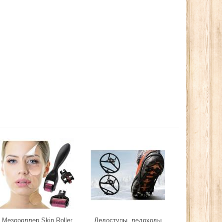
Мезороллер Skin Roller
Ледоступы, ледоходы