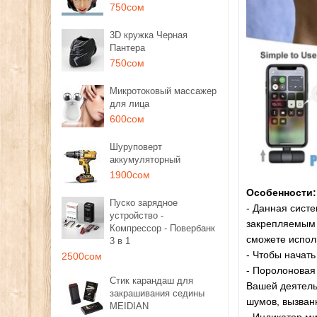
750сом
3D кружка Черная
Пантера
750сом
Микротоковый массажер
для лица
600сом
Шуруповерт
аккумуляторный
1900сом
Особенности:
Пуско зарядное
- Данная сист
устройство -
закрепляемым 
Компрессор - Повербанк
сможете испол
3 в 1
- Чтобы начать
2500сом
- Поролоновая 
Стик карандаш для
Вашей деятель
закрашивания седины
шумов, вызван
MEIDIAN