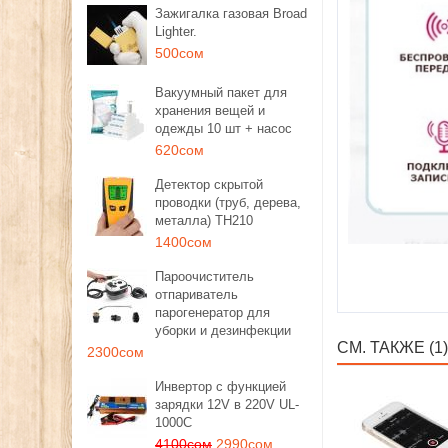
Зажигалка газовая Broad
Lighter.
500сом
Вакуумный пакет для
хранения вещей и
одежды 10 шт + насос
620сом
Детектор скрытой
проводки (труб, дерева,
металла) TH210
1400сом
Пароочиститель
отпариватель
парогенератор для
уборки и дезинфекции
СМ. ТАКЖЕ (1)
2300сом
Инвертор с функцией
зарядки 12V в 220V UL-
1000C
4100сом
2990сом