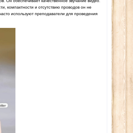
. Он обеспечивает качественное звучание видео.
ра
280сом
260сом
24
ом
ти, компактности и отсутствию проводов он не
 часто используют преподаватели для проведения