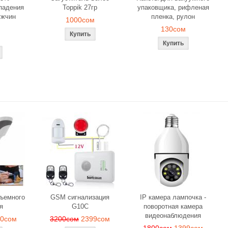
падения
Toppik 27гр
упаковщика, рифленая
ужчин
пленка, рулон
1000сом
130сом
бъемного
GSM сигнализация
IP камера лампочка -
я
G10C
поворотная камера
видеонаблюдения
90сом
3200сом
2399сом