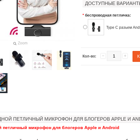
ДОСТУПНЫЕ ВАРИАНТ
*
беспроводная петличка:
Type C разьем And
Zoom
Кол-во:
НОЙ ПЕТЛИЧНЫЙ МИКРОФОН ДЛЯ БЛОГЕРОВ APPLE И AN
 петличный микрофон для блогеров Apple и Android
я объемного
Загуститель волос Toppik
Наборы свечей
ания
27гр
роз для рома