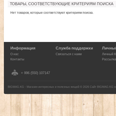
ТОВАРЫ, СООТВЕТСТВУЮЩИЕ КРИТЕРИЯМ ПОИСКА
Нет товаров, которые соответствуют критериям поиска.
Информация
Служба поддержки
Личный
О нас
Связаться с нами
Личный 
Контакты
Рассылк
+ 996 (550) 107147
BIGMAG.KG - Магазин интересных и полезных вещей
©
2026
Сайт BIGMAG.KG но
без письменного разрешения автора - запрещено, и будет преследоваться по з