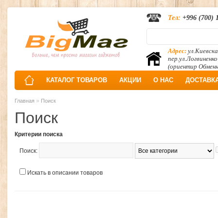
Тел:
+996 (700) 
Адрес:
ул.Киевска
пер.ул.Логвиненко
(ориентир Обмен
КАТАЛОГ ТОВАРОВ
АКЦИИ
О НАС
ДОСТАВК
»
Главная
Поиск
Поиск
Критерии поиска
Поиск:
Искать в описании товаров